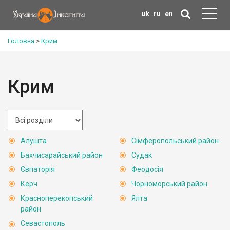
uk
ru
en
Головна
>
Крим
Крим
Алушта
Сімферопольський район
Бахчисарайський район
Судак
Євпаторія
Феодосія
Керч
Чорноморський район
Красноперекопський
Ялта
район
Севастополь