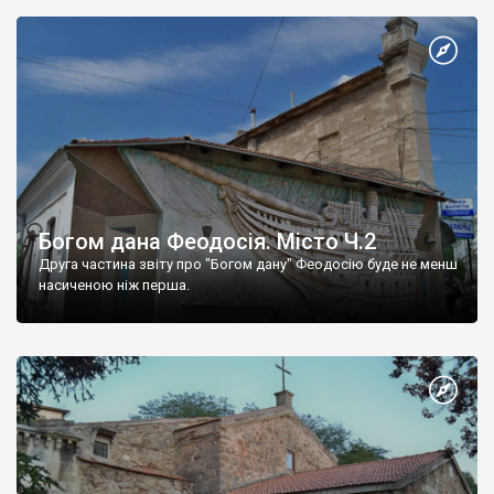
Богом дана Феодосія. Місто Ч.2
Друга частина звіту про "Богом дану" Феодосію буде не менш
насиченою ніж перша.