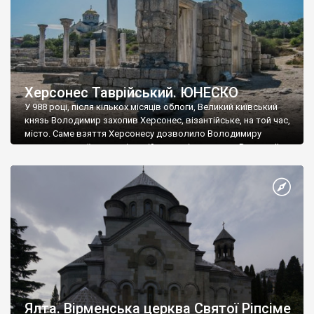
Херсонес Таврійський. ЮНЕСКО
У 988 році, після кількох місяців облоги, Великий київський
князь Володимир захопив Херсонес, візантійське, на той час,
місто. Саме взяття Херсонесу дозволило Володимиру
диктувати свої умови візантійському імператору Василю ІІ, та
одружитися з його дочкою Ганною. Цього ж року, в
Херсонесі Володимир-язичник, став Василем-християнином.
А потім було Хрещення Русі. На честь Херсонесу Таврійського
названо місто […]
Ялта. Вірменська церква Святої Ріпсіме