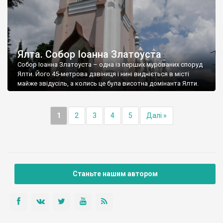
Ялта. Собор Іоанна Златоуста
Собор Іоанна Златоуста – одна із перших мурованих споруд
Ялти. Його 45-метрова дзвіниця і нині видніється в місті
майже звідусіль, а колись це була висотна домінанта Ялти.
1
2
3
4
5
Далі »
Станьте нашим автором