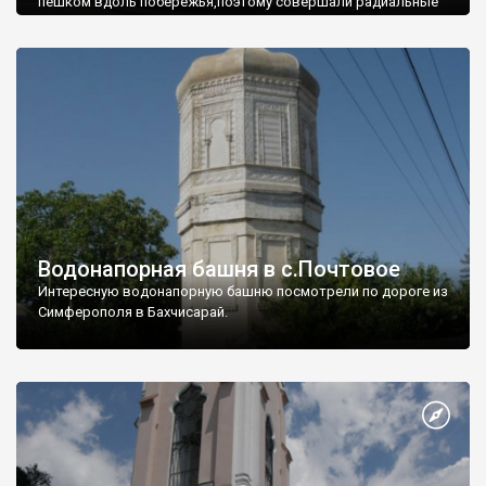
пешком вдоль побережья,поэтому совершали радиальные
вылазки из Оленевки.
Водонапорная башня в с.Почтовое
Интересную водонапорную башню посмотрели по дороге из
Симферополя в Бахчисарай.