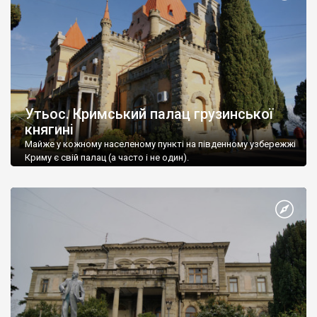
Утьос. Кримський палац грузинської
княгині
Майже у кожному населеному пункті на південному узбережжі
Криму є свій палац (а часто і не один).