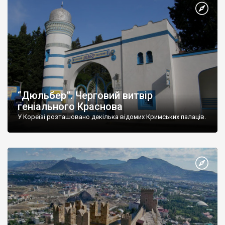
“Дюльбер”. Черговий витвір
геніального Краснова
У Кореїзі розташовано декілька відомих Кримських палаців.