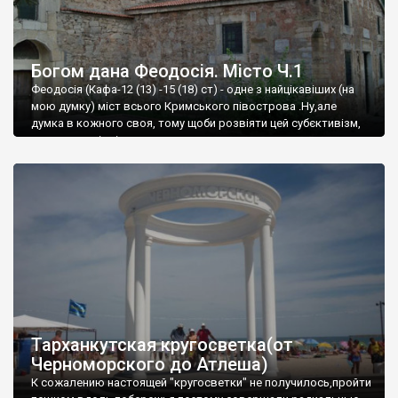
Богом дана Феодосія. Місто Ч.1
Феодосія (Кафа-12 (13) -15 (18) ст) - одне з найцікавіших (на
мою думку) міст всього Кримського півострова .Ну,але
думка в кожного своя, тому щоби розвіяти цей субєктивізм,
запрошую відвідати це
Тарханкутская кругосветка(от
Черноморского до Атлеша)
К сожалению настоящей "кругосветки" не получилось,пройти