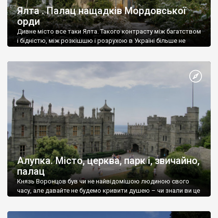
Ялта . Палац нащадків Мордовської
орди
Дивне місто все таки Ялта. Такого контрасту між багатством
і бідністю, між розкішшю і розрухою в Україні більше не
знайдеш.
Алупка. Місто, церква, парк і, звичайно,
палац
Князь Воронцов був чи не найвідомішою людиною свого
часу, але давайте не будемо кривити душею – чи знали ви це
прізвище до відвідин Алупки? Мабуть все таки ні.