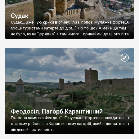
Судак
Судак... Вже чую крики в спину: "Ааа, попса! Муляжна фортеця!
Місце,туристами затерте до дір!..." Но то шо? А мене ще там
не було, ну не "дірявив" я там нічого... принаймні до цього літа.
Феодосія. Пагорб Карантинний
Головна памятка Феодосії - Генуезька фортеця знаходиться в
старому районі - на Карантинному пагорбі, який підноситься в
південній частині міста.