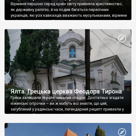
Вірменія першою серед країн світу прийняла християнство,
як державну релігію, й на подив багатьох пересічних
українців, які усіх кавказців вважають мусульманами, вірмени
є відданими вірянами Христа
Ялта. Грецька церква Феодора Тирона
Греки залишили Україні чималий спадок. Достатньо згадати
ніжинські огірочки – ви ж мабуть всі знаєте, що цей,
загублений у радянські часи, легендарний рецепт привезли у
Ніжин греки?