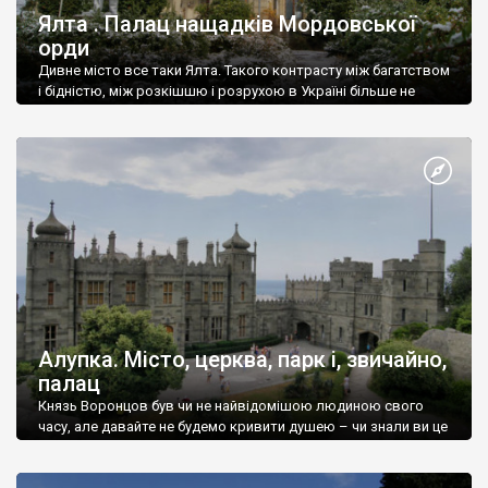
Ялта . Палац нащадків Мордовської
орди
Дивне місто все таки Ялта. Такого контрасту між багатством
і бідністю, між розкішшю і розрухою в Україні більше не
знайдеш.
Алупка. Місто, церква, парк і, звичайно,
палац
Князь Воронцов був чи не найвідомішою людиною свого
часу, але давайте не будемо кривити душею – чи знали ви це
прізвище до відвідин Алупки? Мабуть все таки ні.