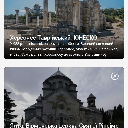
Херсонес Таврійський. ЮНЕСКО
У 988 році, після кількох місяців облоги, Великий київський
князь Володимир захопив Херсонес, візантійське, на той час,
місто. Саме взяття Херсонесу дозволило Володимиру
диктувати свої умови візантійському імператору Василю ІІ, та
одружитися з його дочкою Ганною. Цього ж року, в
Херсонесі Володимир-язичник, став Василем-християнином.
А потім було Хрещення Русі. На честь Херсонесу Таврійського
названо місто […]
Ялта. Вірменська церква Святої Ріпсіме