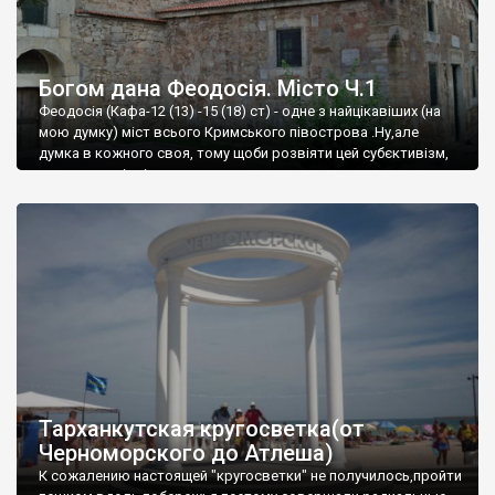
Богом дана Феодосія. Місто Ч.1
Феодосія (Кафа-12 (13) -15 (18) ст) - одне з найцікавіших (на
мою думку) міст всього Кримського півострова .Ну,але
думка в кожного своя, тому щоби розвіяти цей субєктивізм,
запрошую відвідати це
Тарханкутская кругосветка(от
Черноморского до Атлеша)
К сожалению настоящей "кругосветки" не получилось,пройти