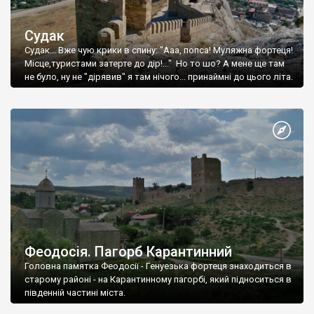
Судак
Судак... Вже чую крики в спину: "Ааа, попса! Муляжна фортеця!
Місце,туристами затерте до дір!..." Но то шо? А мене ще там
не було, ну не "дірявив" я там нічого... принаймні до цього літа.
Феодосія. Пагорб Карантинний
Головна памятка Феодосії - Генуезька фортеця знаходиться в
старому районі - на Карантинному пагорбі, який підноситься в
південній частині міста.