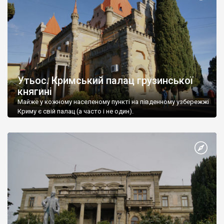
Утьос. Кримський палац грузинської
княгині
Майже у кожному населеному пункті на південному узбережжі
Криму є свій палац (а часто і не один).