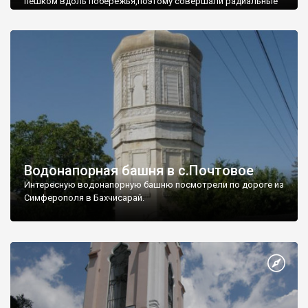
пешком вдоль побережья,поэтому совершали радиальные
вылазки из Оленевки.
Водонапорная башня в с.Почтовое
Интересную водонапорную башню посмотрели по дороге из
Симферополя в Бахчисарай.