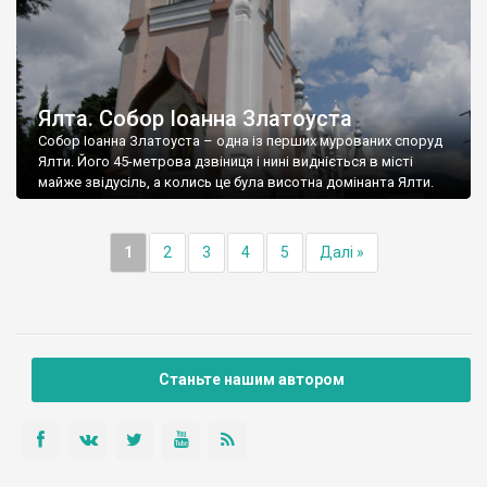
Ялта. Собор Іоанна Златоуста
Собор Іоанна Златоуста – одна із перших мурованих споруд
Ялти. Його 45-метрова дзвіниця і нині видніється в місті
майже звідусіль, а колись це була висотна домінанта Ялти.
1
2
3
4
5
Далі »
Станьте нашим автором