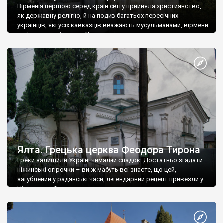
Вірменія першою серед країн світу прийняла християнство,
як державну релігію, й на подив багатьох пересічних
українців, які усіх кавказців вважають мусульманами, вірмени
є відданими вірянами Христа
Ялта. Грецька церква Феодора Тирона
Греки залишили Україні чималий спадок. Достатньо згадати
ніжинські огірочки – ви ж мабуть всі знаєте, що цей,
загублений у радянські часи, легендарний рецепт привезли у
Ніжин греки?