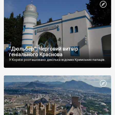
“Дюльбер”. Черговий витвір
геніального Краснова
У Кореїзі розташовано декілька відомих Кримських палаців.