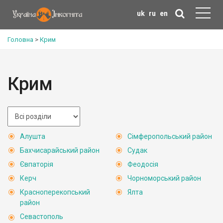
uk
ru
en
Головна
>
Крим
Крим
Алушта
Сімферопольський район
Бахчисарайський район
Судак
Євпаторія
Феодосія
Керч
Чорноморський район
Красноперекопський
Ялта
район
Севастополь