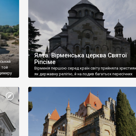
ефактів
називаються «повстяками» (postaki)…” “Вино. Крим
єкту
виробляє відмінне вино і його вдосталь: воно все ду
го».
легке біле і дуже […]
ти та
Ялта. Вірменська церква Святої
Ріпсіме
вський
 той
Вірменія першою серед країн світу прийняла христия
димиру
як державну релігію, й на подив багатьох пересічних
илю ІІ,
українців, які усіх кавказців вважають мусульманами,
 в
вірмени є відданими вірянами Христа