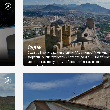
Судак
Судак... Вже чую крики в спину: "Ааа, попса! Муляжна
фортеця! Місце,туристами затерте до дір!..." Но то шо
мене ще там не було, ну не "дірявив" я там нічого...
принаймні до цього літа.