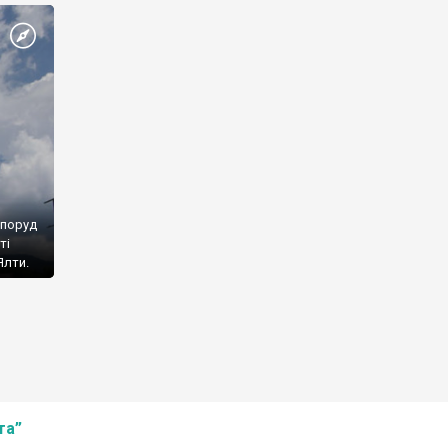
споруд
ті
Ялти.
та”