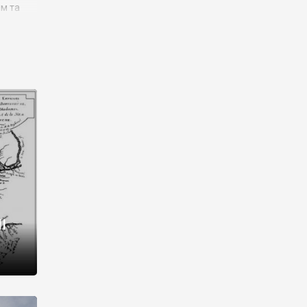
им та
ора і
є
го типу,
ей-
рний
ста:
 райони
від 2
I
і,
рукти,
 котрі