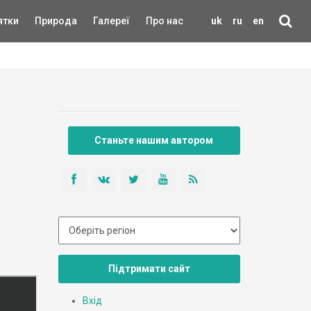
ятки
Природа
Галереї
Про нас
uk
ru
en
Станьте нашим автором
Підтримати сайт
Вхід