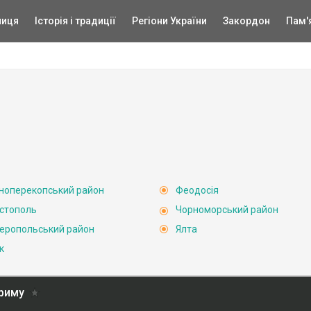
ниця
Історія і традиції
Регіони України
Закордон
Пам'
ноперекопський район
Феодосія
стополь
Чорноморський район
еропольський район
Ялта
к