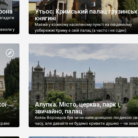
рона
Утьос. Кримський палац грузинськ
княгині
згадати
Майже у кожному населеному пункті на південному
ивезли у
узбережжі Криму є свій палац (а часто і не один).
ої
Алупка. Місто, церква, парк і,
звичайно, палац
Князь Воронцов був чи не найвідомішою людиною св
раїні
часу, але давайте не будемо кривити душею – чи знал
це прізвище до відвідин Алупки? Мабуть все таки ні.