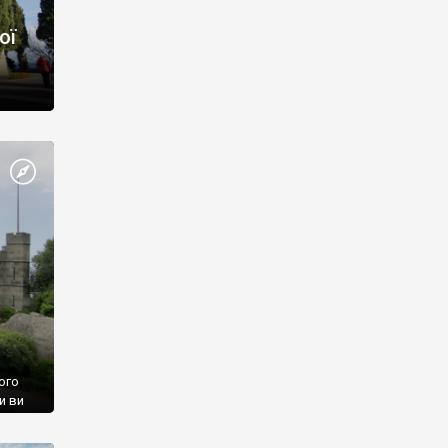
ої
ого
и ви