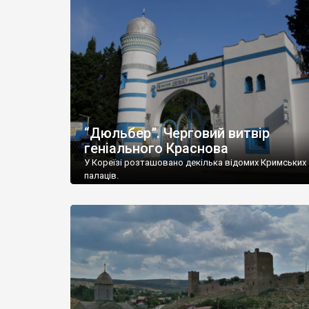
“Дюльбер”. Черговий витвір
геніального Краснова
У Кореїзі розташовано декілька відомих Кримських
палаців.