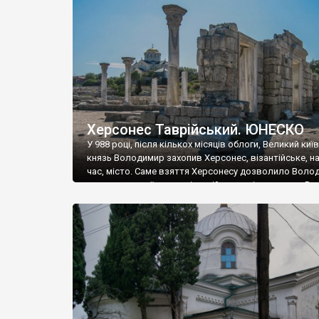
музею «Новгородський музей-заповідник» сотні арт
візантійської доби. Раритети викрадені з фондів об’
культурної спадщини ЮНЕСКО «Херсонеса Таврійсько
Офіційно – на виставку «Золото Візантії», але експер
влада в Україні вважають це лише […]
Херсонес Таврійський. ЮНЕСКО
У 988 році, після кількох місяців облоги, Великий киї
князь Володимир захопив Херсонес, візантійське, на
час, місто. Саме взяття Херсонесу дозволило Воло
диктувати свої умови візантійському імператору Вас
та одружитися з його дочкою Ганною. Цього ж року,
Херсонесі Володимир-язичник, став Василем-
християнином. А потім було Хрещення Русі. На честь
Херсонесу Таврійського названо місто […]