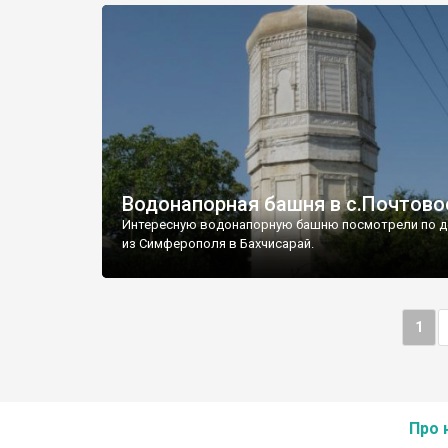
Водонапорная башня в с.Почтово
Интересную водонапорную башню посмотрели по д
из Симферополя в Бахчисарай.
1
Про 