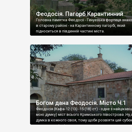
Феодосія. Пагорб Карантинний
Головна памятка Феодосії - Генуезька фортеця знах
в старому районі - на Карантинному пагорбі, який
підноситься в південній частині міста.
Богом дана Феодосія. Місто Ч.1
Феодосія (Кафа-12 (13) -15 (18) ст) - одне з найцікаві
мою думку) міст всього Кримського півострова .Ну,
думка в кожного своя, тому щоби розвіяти цей субєк
запрошую відвідати це