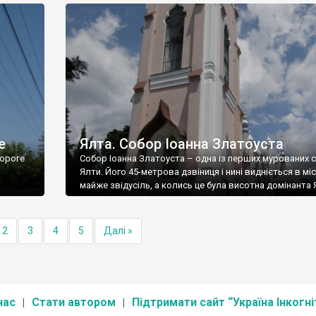
е
Ялта. Собор Іоанна Златоуста
ороге
Собор Іоанна Златоуста – одна із перших мурованих 
Ялти. Його 45-метрова дзвіниця і нині видніється в міс
майже звідусіль, а колись це була висотна домінанта 
2
3
4
5
Далі »
нас
Стати автором
Підтримати сайт “Україна Інкогні