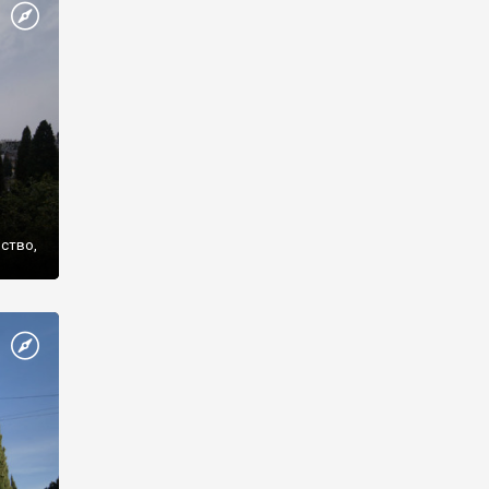
же
нство,