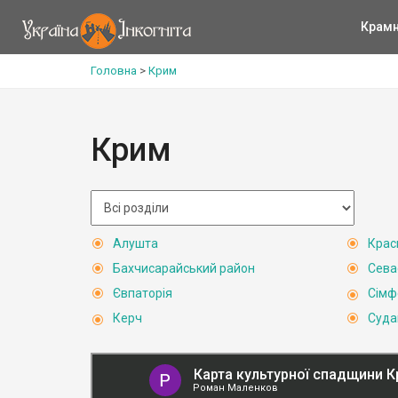
Крам
Головна
>
Крим
Крим
Алушта
Крас
Бахчисарайський район
Сева
Євпаторія
Сімф
Керч
Суда