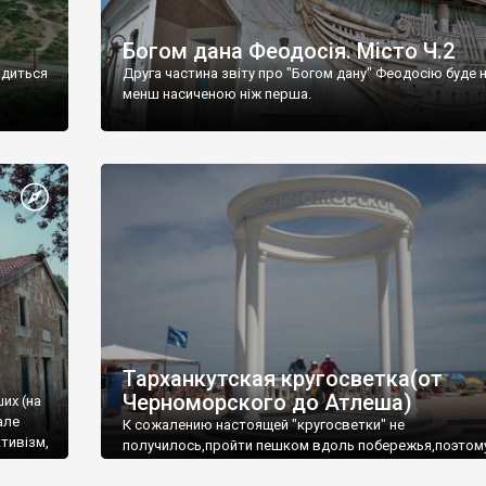
Богом дана Феодосія. Місто Ч.2
одиться
Друга частина звіту про "Богом дану" Феодосію буде 
менш насиченою ніж перша.
Тарханкутская кругосветка(от
Черноморского до Атлеша)
ших (на
але
К сожалению настоящей "кругосветки" не
тивізм,
получилось,пройти пешком вдоль побережья,поэтом
совершали радиальные вылазки из Оленевки.