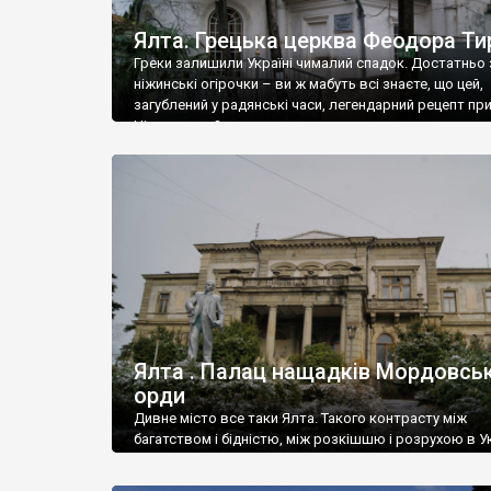
Ялта. Грецька церква Феодора Ти
Греки залишили Україні чималий спадок. Достатньо 
ніжинські огірочки – ви ж мабуть всі знаєте, що цей,
загублений у радянські часи, легендарний рецепт пр
Ніжин греки?
Ялта . Палац нащадків Мордовськ
орди
Дивне місто все таки Ялта. Такого контрасту між
багатством і бідністю, між розкішшю і розрухою в Ук
більше не знайдеш.