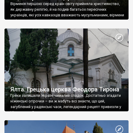
Вірменія першою серед країн світу прийняла християнство,
як державну релігію, й на подив багатьох пересічних
українців, які усіх кавказців вважають мусульманами, вірмени
є відданими вірянами Христа
Ялта. Грецька церква Феодора Тирона
Греки залишили Україні чималий спадок. Достатньо згадати
ніжинські огірочки – ви ж мабуть всі знаєте, що цей,
загублений у радянські часи, легендарний рецепт привезли у
Ніжин греки?