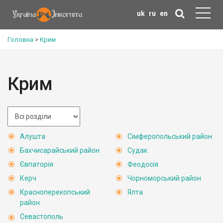
uk
ru
en
Головна
>
Крим
Крим
Алушта
Сімферопольський район
Бахчисарайський район
Судак
Євпаторія
Феодосія
Керч
Чорноморський район
Красноперекопський
Ялта
район
Севастополь