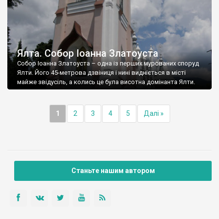
Ялта. Собор Іоанна Златоуста
Собор Іоанна Златоуста – одна із перших мурованих споруд
Ялти. Його 45-метрова дзвіниця і нині видніється в місті
майже звідусіль, а колись це була висотна домінанта Ялти.
1
2
3
4
5
Далі »
Станьте нашим автором