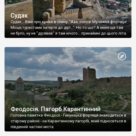
Судак
Судак... Вже чую крики в спину: "Ааа, попса! Муляжна фортеця!
Місце,туристами затерте до дір!..." Но то шо? А мене ще там
не було, ну не "дірявив" я там нічого... принаймні до цього літа.
Феодосія. Пагорб Карантинний
Головна памятка Феодосії - Генуезька фортеця знаходиться в
старому районі - на Карантинному пагорбі, який підноситься в
південній частині міста.