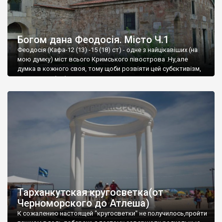
Богом дана Феодосія. Місто Ч.1
Феодосія (Кафа-12 (13) -15 (18) ст) - одне з найцікавіших (на
мою думку) міст всього Кримського півострова .Ну,але
думка в кожного своя, тому щоби розвіяти цей субєктивізм,
запрошую відвідати це
Тарханкутская кругосветка(от
Черноморского до Атлеша)
К сожалению настоящей "кругосветки" не получилось,пройти