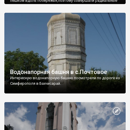
пешком вдоль побережья,поэтому совершали радиальные
вылазки из Оленевки.
Водонапорная башня в с.Почтовое
Интересную водонапорную башню посмотрели по дороге из
Симферополя в Бахчисарай.