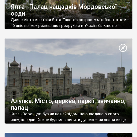
Ялта . Палац нащадків Мордовської
орди
Дивне місто все таки Ялта. Такого контрасту між багатством
і бідністю, між розкішшю і розрухою в Україні більше не
знайдеш.
Алупка. Місто, церква, парк і, звичайно,
палац
Князь Воронцов був чи не найвідомішою людиною свого
часу, але давайте не будемо кривити душею – чи знали ви це
прізвище до відвідин Алупки? Мабуть все таки ні.