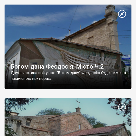
Богом дана Феодосія. Місто Ч.2
Друга частина звіту про "Богом дану" Феодосію буде не менш
насиченою ніж перша.