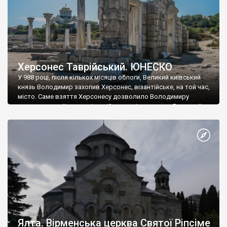
Херсонес Таврійський. ЮНЕСКО
У 988 році, після кількох місяців облоги, Великий київський
князь Володимир захопив Херсонес, візантійське, на той час,
місто. Саме взяття Херсонесу дозволило Володимиру
диктувати свої умови візантійському імператору Василю ІІ, та
одружитися з його дочкою Ганною. Цього ж року, в
Херсонесі Володимир-язичник, став Василем-християнином.
А потім було Хрещення Русі. На честь Херсонесу Таврійського
названо місто […]
Ялта. Вірменська церква Святої Ріпсіме