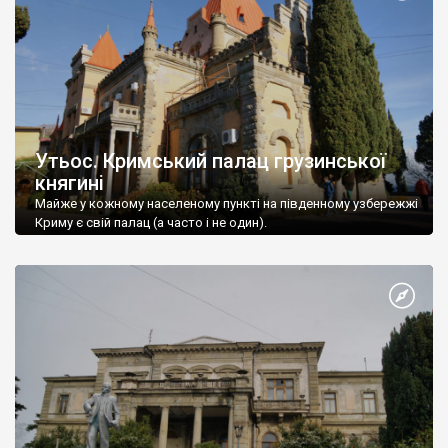
Утьос. Кримський палац грузинської
княгині
Майже у кожному населеному пункті на південному узбережжі
Криму є свій палац (а часто і не один).