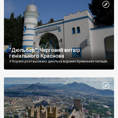
“Дюльбер”. Черговий витвір
геніального Краснова
У Кореїзі розташовано декілька відомих Кримських палаців.