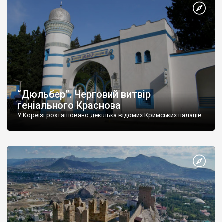
“Дюльбер”. Черговий витвір
геніального Краснова
У Кореїзі розташовано декілька відомих Кримських палаців.