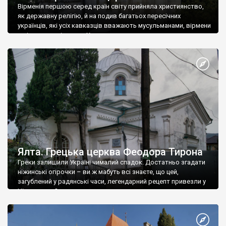
Вірменія першою серед країн світу прийняла християнство,
як державну релігію, й на подив багатьох пересічних
українців, які усіх кавказців вважають мусульманами, вірмени
є відданими вірянами Христа
Ялта. Грецька церква Феодора Тирона
Греки залишили Україні чималий спадок. Достатньо згадати
ніжинські огірочки – ви ж мабуть всі знаєте, що цей,
загублений у радянські часи, легендарний рецепт привезли у
Ніжин греки?