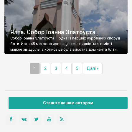
Ялта. Собор Іоанна Златоуста
Собор Іоанна Златоуста – одна із перших мурованих споруд
Ялти. Його 45-метрова дзвіниця і нині видніється в місті
майже звідусіль, а колись це була висотна домінанта Ялти.
1
2
3
4
5
Далі »
Станьте нашим автором