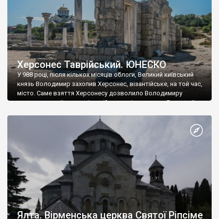
Херсонес Таврійський. ЮНЕСКО
У 988 році, після кількох місяців облоги, Великий київський
князь Володимир захопив Херсонес, візантійське, на той час,
місто. Саме взяття Херсонесу дозволило Володимиру
диктувати свої умови візантійському імператору Василю ІІ, та
одружитися з його дочкою Ганною. Цього ж року, в
Херсонесі Володимир-язичник, став Василем-християнином.
А потім було Хрещення Русі. На честь Херсонесу Таврійського
названо місто […]
Ялта. Вірменська церква Святої Ріпсіме