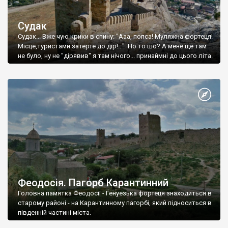
Судак
Судак... Вже чую крики в спину: "Ааа, попса! Муляжна фортеця!
Місце,туристами затерте до дір!..." Но то шо? А мене ще там
не було, ну не "дірявив" я там нічого... принаймні до цього літа.
Феодосія. Пагорб Карантинний
Головна памятка Феодосії - Генуезька фортеця знаходиться в
старому районі - на Карантинному пагорбі, який підноситься в
південній частині міста.