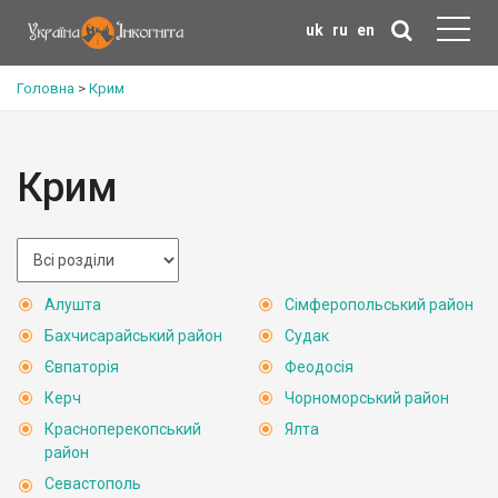
uk
ru
en
Головна
>
Крим
Крим
Алушта
Сімферопольський район
Бахчисарайський район
Судак
Євпаторія
Феодосія
Керч
Чорноморський район
Красноперекопський
Ялта
район
Севастополь