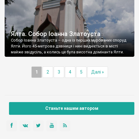
Ялта. Собор Іоанна Златоуста
Собор Іоанна Златоуста – одна із перших мурованих споруд
Ялти. Його 45-метрова дзвіниця і нині видніється в місті
майже звідусіль, а колись це була висотна домінанта Ялти.
1
2
3
4
5
Далі »
Станьте нашим автором