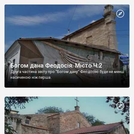
Богом дана Феодосія. Місто Ч.2
Друга частина звіту про "Богом дану" Феодосію буде не менш
насиченою ніж перша.