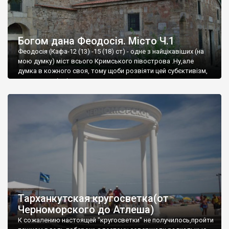
Богом дана Феодосія. Місто Ч.1
Феодосія (Кафа-12 (13) -15 (18) ст) - одне з найцікавіших (на
мою думку) міст всього Кримського півострова .Ну,але
думка в кожного своя, тому щоби розвіяти цей субєктивізм,
запрошую відвідати це
Тарханкутская кругосветка(от
Черноморского до Атлеша)
К сожалению настоящей "кругосветки" не получилось,пройти