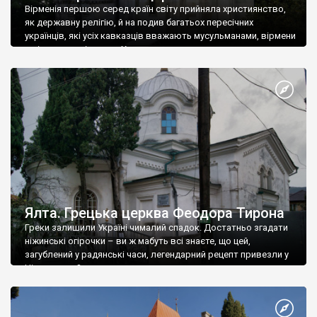
Вірменія першою серед країн світу прийняла християнство,
як державну релігію, й на подив багатьох пересічних
українців, які усіх кавказців вважають мусульманами, вірмени
є відданими вірянами Христа
Ялта. Грецька церква Феодора Тирона
Греки залишили Україні чималий спадок. Достатньо згадати
ніжинські огірочки – ви ж мабуть всі знаєте, що цей,
загублений у радянські часи, легендарний рецепт привезли у
Ніжин греки?