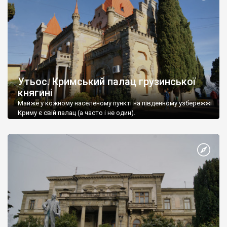
Утьос. Кримський палац грузинської
княгині
Майже у кожному населеному пункті на південному узбережжі
Криму є свій палац (а часто і не один).