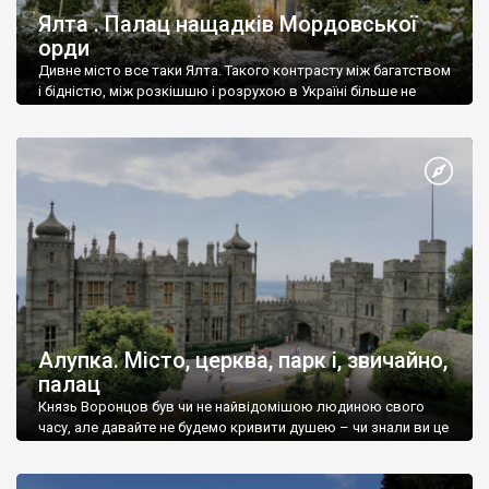
Ялта . Палац нащадків Мордовської
орди
Дивне місто все таки Ялта. Такого контрасту між багатством
і бідністю, між розкішшю і розрухою в Україні більше не
знайдеш.
Алупка. Місто, церква, парк і, звичайно,
палац
Князь Воронцов був чи не найвідомішою людиною свого
часу, але давайте не будемо кривити душею – чи знали ви це
прізвище до відвідин Алупки? Мабуть все таки ні.