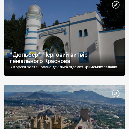
“Дюльбер”. Черговий витвір
геніального Краснова
У Кореїзі розташовано декілька відомих Кримських палаців.