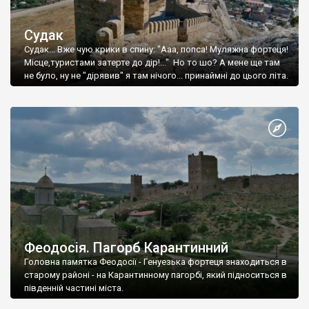
Судак
Судак... Вже чую крики в спину: "Ааа, попса! Муляжна фортеця!
Місце,туристами затерте до дір!..." Но то шо? А мене ще там
не було, ну не "дірявив" я там нічого... принаймні до цього літа.
Феодосія. Пагорб Карантинний
Головна памятка Феодосії - Генуезька фортеця знаходиться в
старому районі - на Карантинному пагорбі, який підноситься в
південній частині міста.