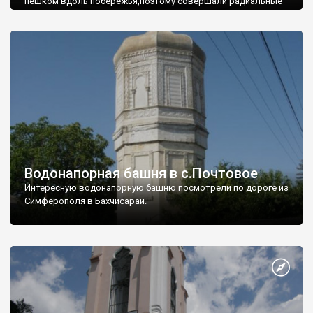
пешком вдоль побережья,поэтому совершали радиальные
вылазки из Оленевки.
Водонапорная башня в с.Почтовое
Интересную водонапорную башню посмотрели по дороге из
Симферополя в Бахчисарай.