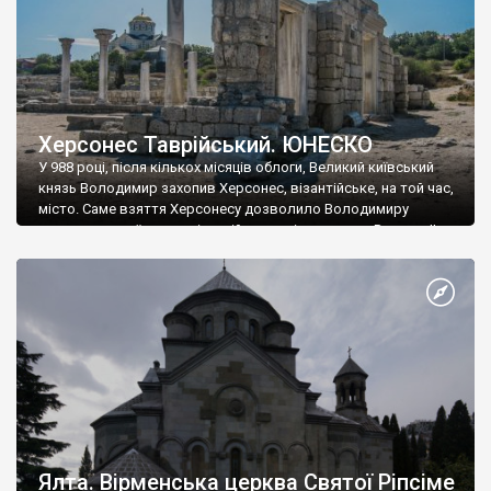
Херсонес Таврійський. ЮНЕСКО
У 988 році, після кількох місяців облоги, Великий київський
князь Володимир захопив Херсонес, візантійське, на той час,
місто. Саме взяття Херсонесу дозволило Володимиру
диктувати свої умови візантійському імператору Василю ІІ, та
одружитися з його дочкою Ганною. Цього ж року, в
Херсонесі Володимир-язичник, став Василем-християнином.
А потім було Хрещення Русі. На честь Херсонесу Таврійського
названо місто […]
Ялта. Вірменська церква Святої Ріпсіме