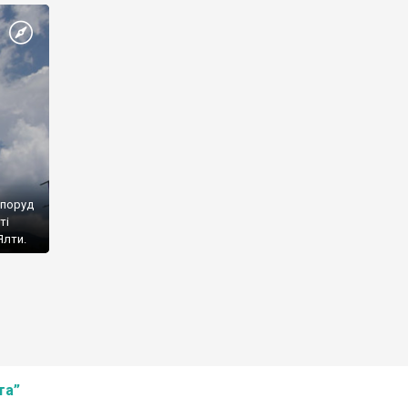
споруд
ті
Ялти.
та”