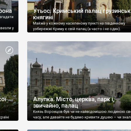
рона
Утьос. Кримський палац грузинськ
княгині
згадати
Майже у кожному населеному пункті на південному
ивезли у
узбережжі Криму є свій палац (а часто і не один).
ої
Алупка. Місто, церква, парк і,
звичайно, палац
Князь Воронцов був чи не найвідомішою людиною св
раїні
часу, але давайте не будемо кривити душею – чи знал
це прізвище до відвідин Алупки? Мабуть все таки ні.