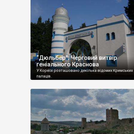
“Дюльбер”. Черговий витвір
геніального Краснова
У Кореїзі розташовано декілька відомих Кримських
палаців.