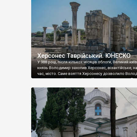
музею «Новгородський музей-заповідник» сотні арт
візантійської доби. Раритети викрадені з фондів об’
культурної спадщини ЮНЕСКО «Херсонеса Таврійсько
Офіційно – на виставку «Золото Візантії», але експер
влада в Україні вважають це лише […]
Херсонес Таврійський. ЮНЕСКО
У 988 році, після кількох місяців облоги, Великий киї
князь Володимир захопив Херсонес, візантійське, на
час, місто. Саме взяття Херсонесу дозволило Воло
диктувати свої умови візантійському імператору Вас
та одружитися з його дочкою Ганною. Цього ж року,
Херсонесі Володимир-язичник, став Василем-
християнином. А потім було Хрещення Русі. На честь
Херсонесу Таврійського названо місто […]