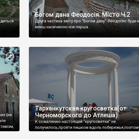
Богом дана Феодосія. Місто Ч.2
одиться
Друга частина звіту про "Богом дану" Феодосію буде 
менш насиченою ніж перша.
Тарханкутская кругосветка(от
Черноморского до Атлеша)
ших (на
але
К сожалению настоящей "кругосветки" не
тивізм,
получилось,пройти пешком вдоль побережья,поэтом
совершали радиальные вылазки из Оленевки.