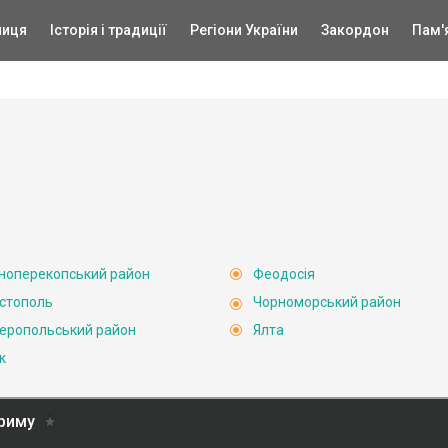
ниця
Історія і традиції
Регіони України
Закордон
Пам'
ноперекопський район
Феодосія
стополь
Чорноморський район
еропольський район
Ялта
к