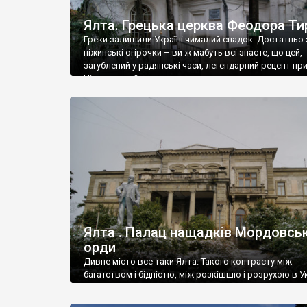
Ялта. Грецька церква Феодора Ти
Греки залишили Україні чималий спадок. Достатньо 
ніжинські огірочки – ви ж мабуть всі знаєте, що цей,
загублений у радянські часи, легендарний рецепт пр
Ніжин греки?
Ялта . Палац нащадків Мордовськ
орди
Дивне місто все таки Ялта. Такого контрасту між
багатством і бідністю, між розкішшю і розрухою в Ук
більше не знайдеш.