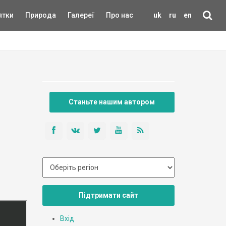
ятки
Природа
Галереї
Про нас
uk
ru
en
Станьте нашим автором
Підтримати сайт
Вхід