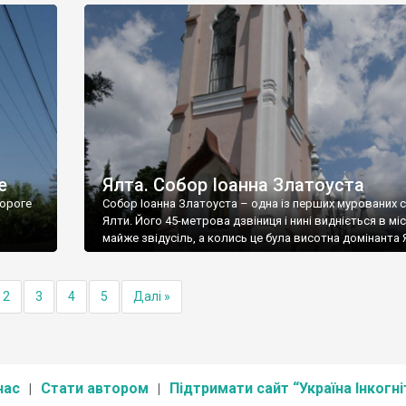
е
Ялта. Собор Іоанна Златоуста
ороге
Собор Іоанна Златоуста – одна із перших мурованих 
Ялти. Його 45-метрова дзвіниця і нині видніється в міс
майже звідусіль, а колись це була висотна домінанта 
2
3
4
5
Далі »
нас
Стати автором
Підтримати сайт “Україна Інкогні