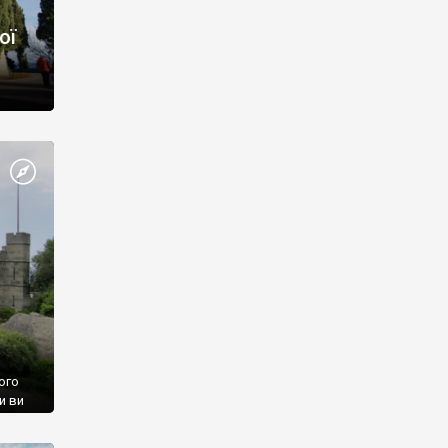
ої
ого
и ви