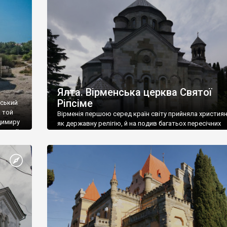
ефактів
називаються «повстяками» (postaki)…” “Вино. Крим
єкту
виробляє відмінне вино і його вдосталь: воно все ду
го».
легке біле і дуже […]
ти та
Ялта. Вірменська церква Святої
Ріпсіме
вський
 той
Вірменія першою серед країн світу прийняла христия
димиру
як державну релігію, й на подив багатьох пересічних
илю ІІ,
українців, які усіх кавказців вважають мусульманами,
 в
вірмени є відданими вірянами Христа