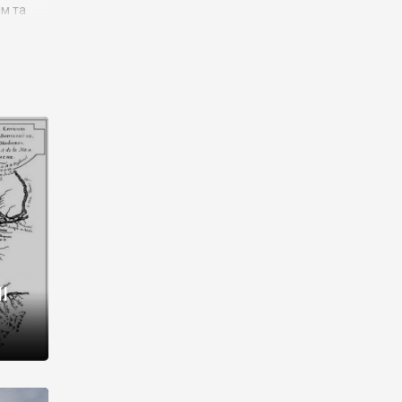
им та
ора і
є
го типу,
ей-
рний
ста:
 райони
від 2
I
і,
рукти,
 котрі