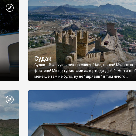
Судак
Судак... Вже чую крики в спину: "Ааа, попса! Муляжна
фортеця! Місце,туристами затерте до дір!..." Но то шо
мене ще там не було, ну не "дірявив" я там нічого...
принаймні до цього літа.