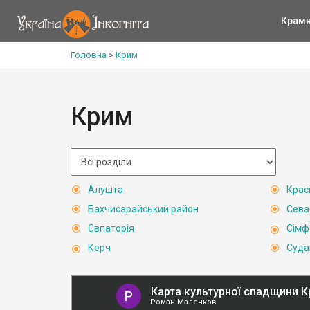
Крам
Головна
>
Крим
Крим
Алушта
Крас
Бахчисарайський район
Сева
Євпаторія
Сімф
Керч
Суда