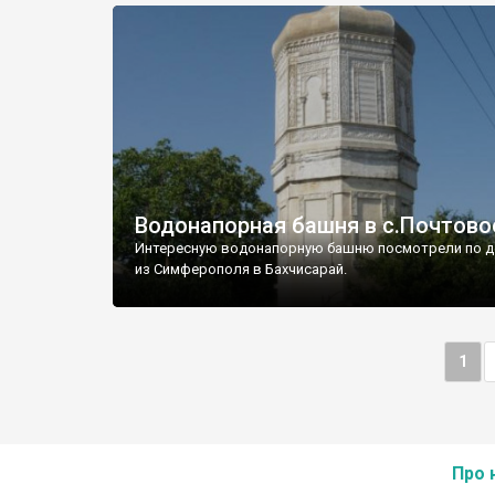
Водонапорная башня в с.Почтово
Интересную водонапорную башню посмотрели по д
из Симферополя в Бахчисарай.
1
Про 