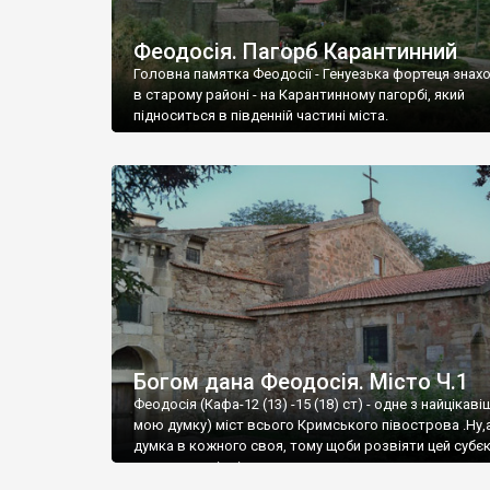
Феодосія. Пагорб Карантинний
Головна памятка Феодосії - Генуезька фортеця знах
в старому районі - на Карантинному пагорбі, який
підноситься в південній частині міста.
Богом дана Феодосія. Місто Ч.1
Феодосія (Кафа-12 (13) -15 (18) ст) - одне з найцікаві
мою думку) міст всього Кримського півострова .Ну,
думка в кожного своя, тому щоби розвіяти цей субєк
запрошую відвідати це