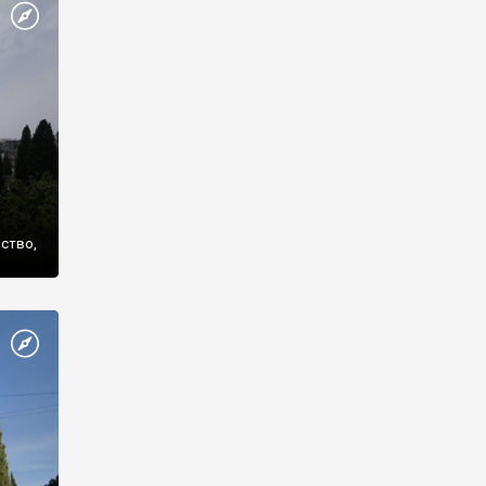
же
нство,