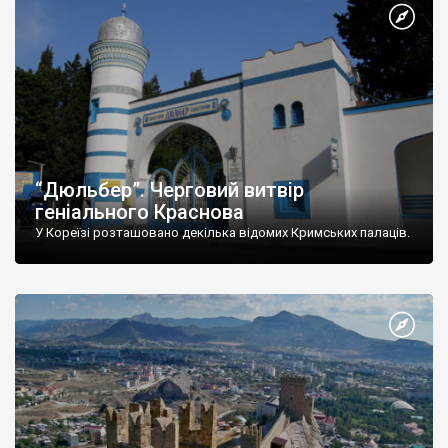
“Дюльбер”. Черговий витвір
геніального Краснова
У Кореїзі розташовано декілька відомих Кримських палаців.