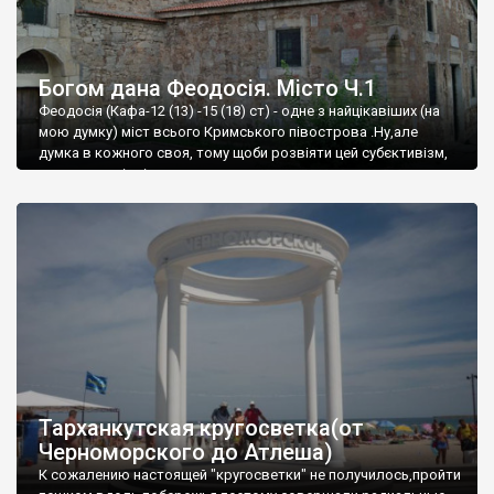
Богом дана Феодосія. Місто Ч.1
Феодосія (Кафа-12 (13) -15 (18) ст) - одне з найцікавіших (на
мою думку) міст всього Кримського півострова .Ну,але
думка в кожного своя, тому щоби розвіяти цей субєктивізм,
запрошую відвідати це
Тарханкутская кругосветка(от
Черноморского до Атлеша)
К сожалению настоящей "кругосветки" не получилось,пройти