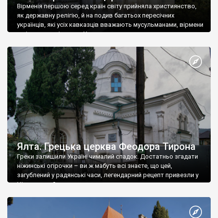
Вірменія першою серед країн світу прийняла християнство,
як державну релігію, й на подив багатьох пересічних
українців, які усіх кавказців вважають мусульманами, вірмени
є відданими вірянами Христа
Ялта. Грецька церква Феодора Тирона
Греки залишили Україні чималий спадок. Достатньо згадати
ніжинські огірочки – ви ж мабуть всі знаєте, що цей,
загублений у радянські часи, легендарний рецепт привезли у
Ніжин греки?