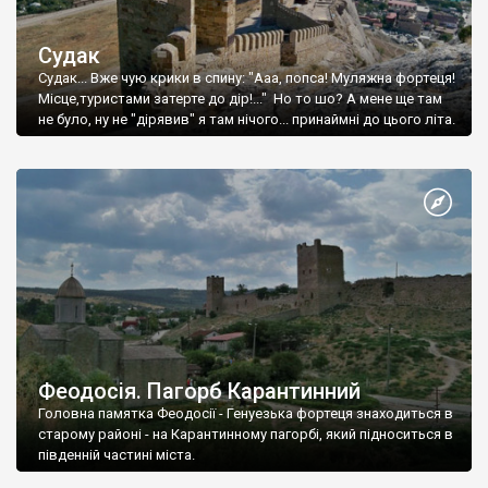
Судак
Судак... Вже чую крики в спину: "Ааа, попса! Муляжна фортеця!
Місце,туристами затерте до дір!..." Но то шо? А мене ще там
не було, ну не "дірявив" я там нічого... принаймні до цього літа.
Феодосія. Пагорб Карантинний
Головна памятка Феодосії - Генуезька фортеця знаходиться в
старому районі - на Карантинному пагорбі, який підноситься в
південній частині міста.