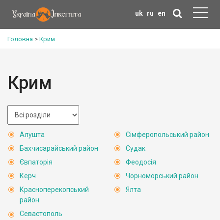
uk
ru
en
Головна
>
Крим
Крим
Алушта
Сімферопольський район
Бахчисарайський район
Судак
Євпаторія
Феодосія
Керч
Чорноморський район
Красноперекопський
Ялта
район
Севастополь