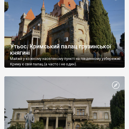
Утьос. Кримський палац грузинської
княгині
Майже у кожному населеному пункті на південному узбережжі
Криму є свій палац (а часто і не один).