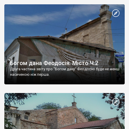
Богом дана Феодосія. Місто Ч.2
Друга частина звіту про "Богом дану" Феодосію буде не менш
насиченою ніж перша.