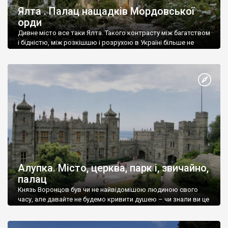
Ялта . Палац нащадків Мордовської
орди
Дивне місто все таки Ялта. Такого контрасту між багатством
і бідністю, між розкішшю і розрухою в Україні більше не
знайдеш.
Алупка. Місто, церква, парк і, звичайно,
палац
Князь Воронцов був чи не найвідомішою людиною свого
часу, але давайте не будемо кривити душею – чи знали ви це
прізвище до відвідин Алупки? Мабуть все таки ні.