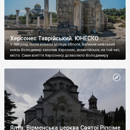
Херсонес Таврійський. ЮНЕСКО
У 988 році, після кількох місяців облоги, Великий київський
князь Володимир захопив Херсонес, візантійське, на той час,
місто. Саме взяття Херсонесу дозволило Володимиру
диктувати свої умови візантійському імператору Василю ІІ, та
одружитися з його дочкою Ганною. Цього ж року, в
Херсонесі Володимир-язичник, став Василем-християнином.
А потім було Хрещення Русі. На честь Херсонесу Таврійського
названо місто […]
Ялта. Вірменська церква Святої Ріпсіме