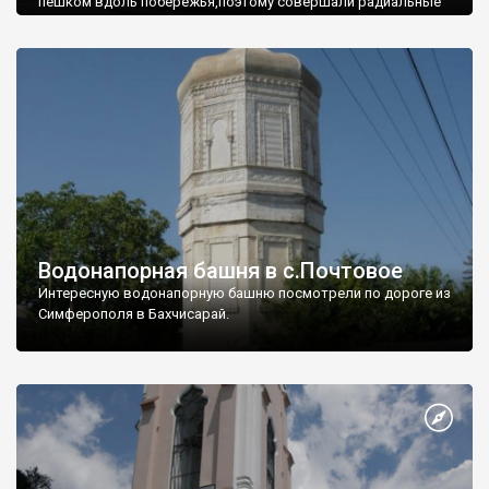
пешком вдоль побережья,поэтому совершали радиальные
вылазки из Оленевки.
Водонапорная башня в с.Почтовое
Интересную водонапорную башню посмотрели по дороге из
Симферополя в Бахчисарай.