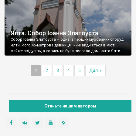
Ялта. Собор Іоанна Златоуста
Собор Іоанна Златоуста – одна із перших мурованих споруд
Ялти. Його 45-метрова дзвіниця і нині видніється в місті
майже звідусіль, а колись це була висотна домінанта Ялти.
1
2
3
4
5
Далі »
Станьте нашим автором