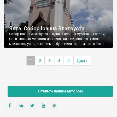
Ялта. Собор Іоанна Златоуста
Собор Іоанна Златоуста – одна із перших мурованих споруд
Ялти. Його 45-метрова дзвіниця і нині видніється в місті
майже звідусіль, а колись це була висотна домінанта Ялти.
1
2
3
4
5
Далі »
Станьте нашим автором