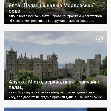
Ялта . Палац нащадків Мордовської
орди
Дивне місто все таки Ялта. Такого контрасту між багатством
і бідністю, між розкішшю і розрухою в Україні більше не
знайдеш.
Алупка. Місто, церква, парк і, звичайно,
палац
Князь Воронцов був чи не найвідомішою людиною свого
часу, але давайте не будемо кривити душею – чи знали ви це
прізвище до відвідин Алупки? Мабуть все таки ні.