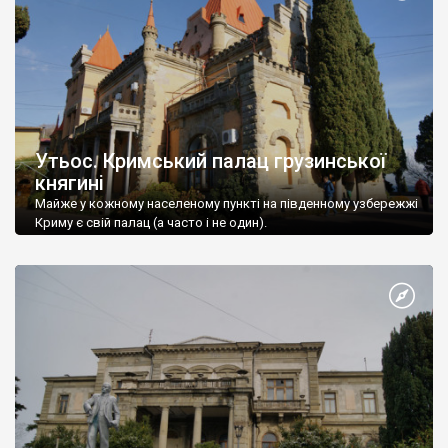
Утьос. Кримський палац грузинської
княгині
Майже у кожному населеному пункті на південному узбережжі
Криму є свій палац (а часто і не один).