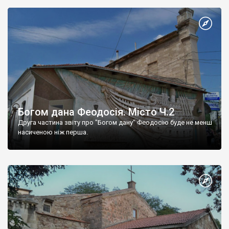
Богом дана Феодосія. Місто Ч.2
Друга частина звіту про "Богом дану" Феодосію буде не менш
насиченою ніж перша.