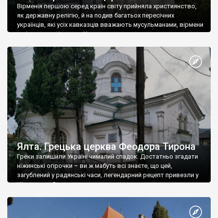
Вірменія першою серед країн світу прийняла християнство,
як державну релігію, й на подив багатьох пересічних
українців, які усіх кавказців вважають мусульманами, вірмени
є відданими вірянами Христа
Ялта. Грецька церква Феодора Тирона
Греки залишили Україні чималий спадок. Достатньо згадати
ніжинські огірочки – ви ж мабуть всі знаєте, що цей,
загублений у радянські часи, легендарний рецепт привезли у
Ніжин греки?