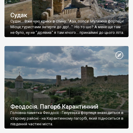
Судак
Судак... Вже чую крики в спину: "Ааа, попса! Муляжна фортеця!
Місце,туристами затерте до дір!..." Но то шо? А мене ще там
не було, ну не "дірявив" я там нічого... принаймні до цього літа.
Феодосія. Пагорб Карантинний
Головна памятка Феодосії - Генуезька фортеця знаходиться в
старому районі - на Карантинному пагорбі, який підноситься в
південній частині міста.