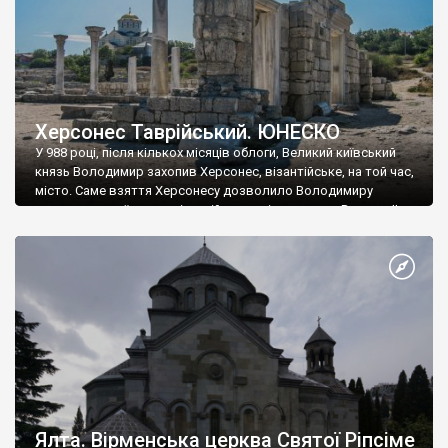
Херсонес Таврійський. ЮНЕСКО
У 988 році, після кількох місяців облоги, Великий київський
князь Володимир захопив Херсонес, візантійське, на той час,
місто. Саме взяття Херсонесу дозволило Володимиру
диктувати свої умови візантійському імператору Василю ІІ, та
одружитися з його дочкою Ганною. Цього ж року, в
Херсонесі Володимир-язичник, став Василем-християнином.
А потім було Хрещення Русі. На честь Херсонесу Таврійського
названо місто […]
Ялта. Вірменська церква Святої Ріпсіме