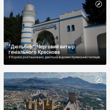
“Дюльбер”. Черговий витвір
геніального Краснова
У Кореїзі розташовано декілька відомих Кримських палаців.