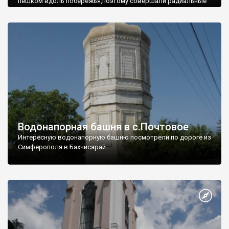
пешком вдоль побережья,поэтому совершали радиальные
вылазки из Оленевки.
Водонапорная башня в с.Почтовое
Интересную водонапорную башню посмотрели по дороге из
Симферополя в Бахчисарай.