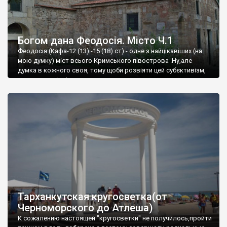
Богом дана Феодосія. Місто Ч.1
Феодосія (Кафа-12 (13) -15 (18) ст) - одне з найцікавіших (на
мою думку) міст всього Кримського півострова .Ну,але
думка в кожного своя, тому щоби розвіяти цей субєктивізм,
запрошую відвідати це
Тарханкутская кругосветка(от
Черноморского до Атлеша)
К сожалению настоящей "кругосветки" не получилось,пройти