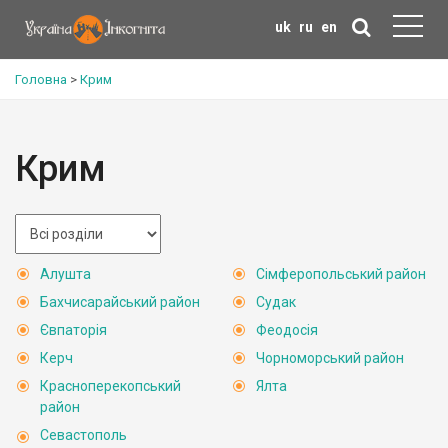
uk
ru
en
Головна
>
Крим
Крим
Алушта
Сімферопольський район
Бахчисарайський район
Судак
Євпаторія
Феодосія
Керч
Чорноморський район
Красноперекопський
Ялта
район
Севастополь