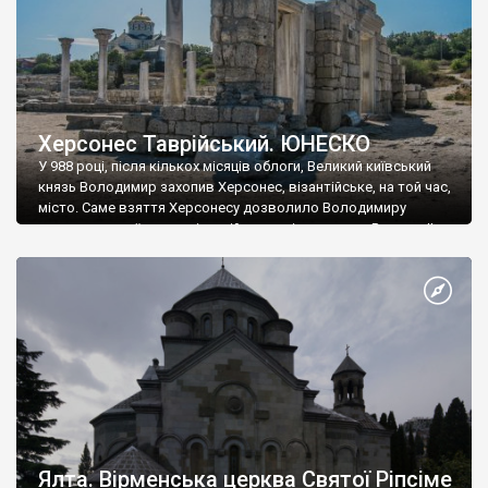
Херсонес Таврійський. ЮНЕСКО
У 988 році, після кількох місяців облоги, Великий київський
князь Володимир захопив Херсонес, візантійське, на той час,
місто. Саме взяття Херсонесу дозволило Володимиру
диктувати свої умови візантійському імператору Василю ІІ, та
одружитися з його дочкою Ганною. Цього ж року, в
Херсонесі Володимир-язичник, став Василем-християнином.
А потім було Хрещення Русі. На честь Херсонесу Таврійського
названо місто […]
Ялта. Вірменська церква Святої Ріпсіме