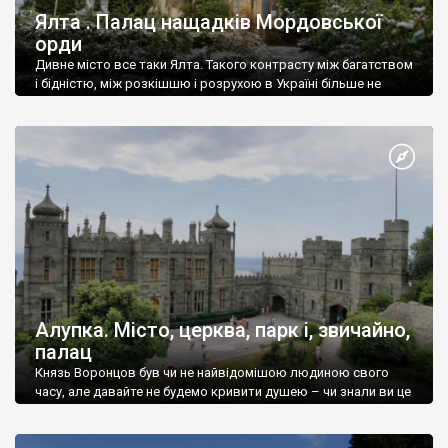
Ялта . Палац нащадків Мордовської
орди
Дивне місто все таки Ялта. Такого контрасту між багатством
і бідністю, між розкішшю і розрухою в Україні більше не
знайдеш.
Алупка. Місто, церква, парк і, звичайно,
палац
Князь Воронцов був чи не найвідомішою людиною свого
часу, але давайте не будемо кривити душею – чи знали ви це
прізвище до відвідин Алупки? Мабуть все таки ні.