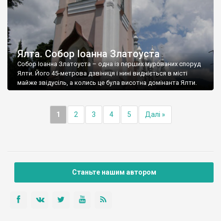
Ялта. Собор Іоанна Златоуста
Собор Іоанна Златоуста – одна із перших мурованих споруд
Ялти. Його 45-метрова дзвіниця і нині видніється в місті
майже звідусіль, а колись це була висотна домінанта Ялти.
1
2
3
4
5
Далі »
Станьте нашим автором