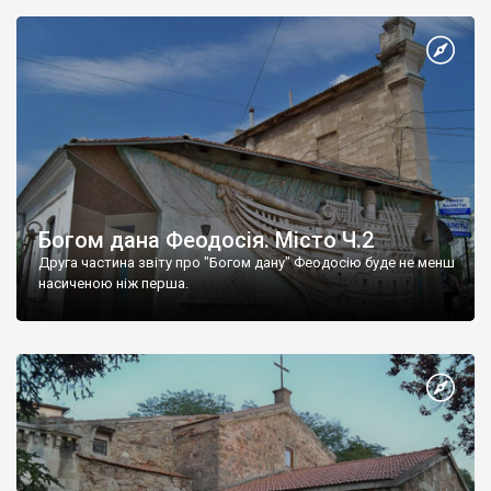
Богом дана Феодосія. Місто Ч.2
Друга частина звіту про "Богом дану" Феодосію буде не менш
насиченою ніж перша.