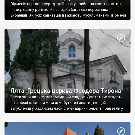
Вірменія першою серед країн світу прийняла християнство,
як державну релігію, й на подив багатьох пересічних
українців, які усіх кавказців вважають мусульманами, вірмени
є відданими вірянами Христа
Ялта. Грецька церква Феодора Тирона
Греки залишили Україні чималий спадок. Достатньо згадати
ніжинські огірочки – ви ж мабуть всі знаєте, що цей,
загублений у радянські часи, легендарний рецепт привезли у
Ніжин греки?