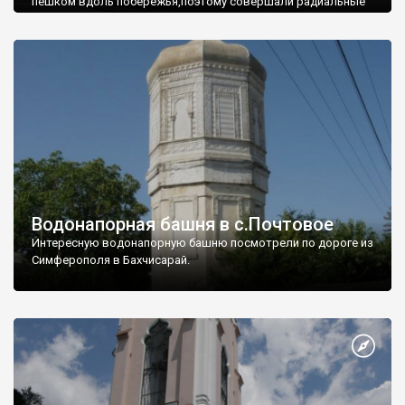
пешком вдоль побережья,поэтому совершали радиальные
вылазки из Оленевки.
Водонапорная башня в с.Почтовое
Интересную водонапорную башню посмотрели по дороге из
Симферополя в Бахчисарай.