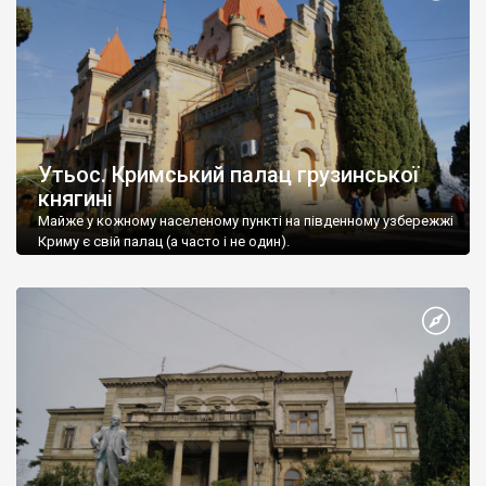
Утьос. Кримський палац грузинської
княгині
Майже у кожному населеному пункті на південному узбережжі
Криму є свій палац (а часто і не один).