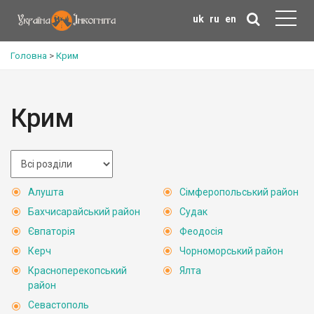
uk
ru
en
Головна
>
Крим
Крим
Алушта
Сімферопольський район
Бахчисарайський район
Судак
Євпаторія
Феодосія
Керч
Чорноморський район
Красноперекопський
Ялта
район
Севастополь