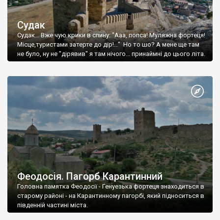
Судак
Судак... Вже чую крики в спину: "Ааа, попса! Муляжна фортеця!
Місце,туристами затерте до дір!..." Но то шо? А мене ще там
не було, ну не "дірявив" я там нічого... принаймні до цього літа.
Феодосія. Пагорб Карантинний
Головна памятка Феодосії - Генуезька фортеця знаходиться в
старому районі - на Карантинному пагорбі, який підноситься в
південній частині міста.