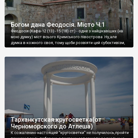
Богом дана Феодосія. Місто Ч.1
Феодосія (Кафа-12 (13) -15 (18) ст) - одне з найцікавіших (на
мою думку) міст всього Кримського півострова .Ну,але
думка в кожного своя, тому щоби розвіяти цей субєктивізм,
запрошую відвідати це
Тарханкутская кругосветка(от
Черноморского до Атлеша)
К сожалению настоящей "кругосветки" не получилось,пройти