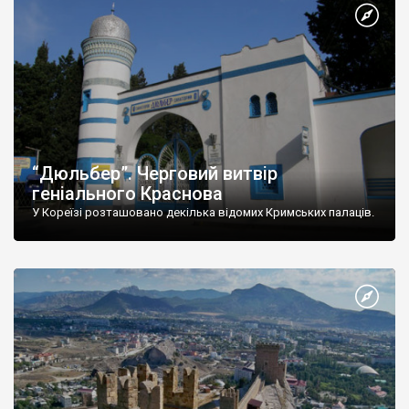
“Дюльбер”. Черговий витвір
геніального Краснова
У Кореїзі розташовано декілька відомих Кримських палаців.