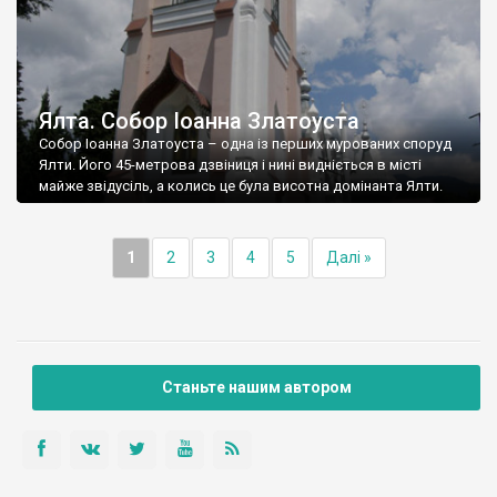
Ялта. Собор Іоанна Златоуста
Собор Іоанна Златоуста – одна із перших мурованих споруд
Ялти. Його 45-метрова дзвіниця і нині видніється в місті
майже звідусіль, а колись це була висотна домінанта Ялти.
1
2
3
4
5
Далі »
Станьте нашим автором