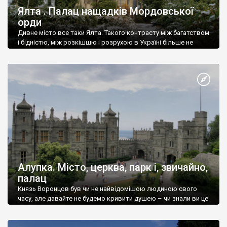
Ялта . Палац нащадків Мордовської
орди
Дивне місто все таки Ялта. Такого контрасту між багатством
і бідністю, між розкішшю і розрухою в Україні більше не
знайдеш.
Алупка. Місто, церква, парк і, звичайно,
палац
Князь Воронцов був чи не найвідомішою людиною свого
часу, але давайте не будемо кривити душею – чи знали ви це
прізвище до відвідин Алупки? Мабуть все таки ні.