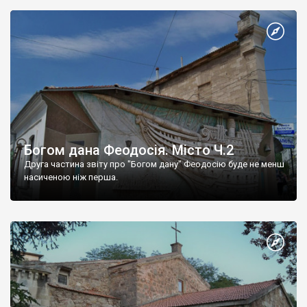
Богом дана Феодосія. Місто Ч.2
Друга частина звіту про "Богом дану" Феодосію буде не менш
насиченою ніж перша.