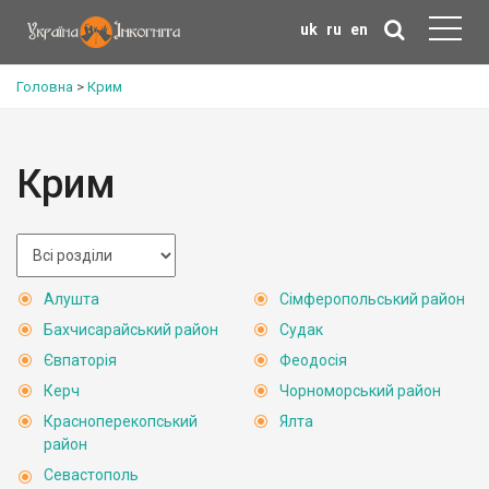
uk
ru
en
Головна
>
Крим
Крим
Алушта
Сімферопольський район
Бахчисарайський район
Судак
Євпаторія
Феодосія
Керч
Чорноморський район
Красноперекопський
Ялта
район
Севастополь