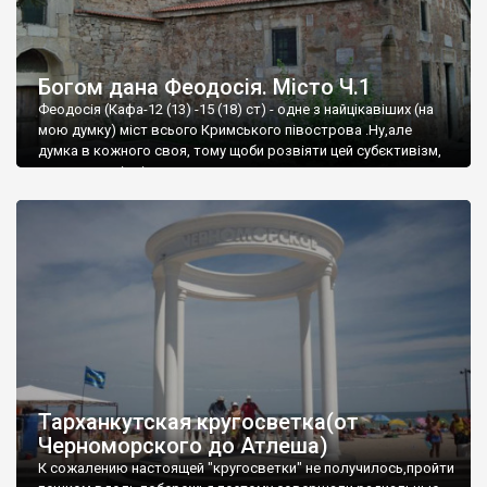
Богом дана Феодосія. Місто Ч.1
Феодосія (Кафа-12 (13) -15 (18) ст) - одне з найцікавіших (на
мою думку) міст всього Кримського півострова .Ну,але
думка в кожного своя, тому щоби розвіяти цей субєктивізм,
запрошую відвідати це
Тарханкутская кругосветка(от
Черноморского до Атлеша)
К сожалению настоящей "кругосветки" не получилось,пройти