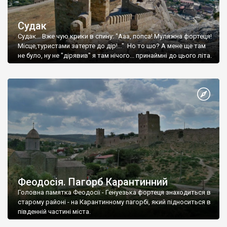
Судак
Судак... Вже чую крики в спину: "Ааа, попса! Муляжна фортеця!
Місце,туристами затерте до дір!..." Но то шо? А мене ще там
не було, ну не "дірявив" я там нічого... принаймні до цього літа.
Феодосія. Пагорб Карантинний
Головна памятка Феодосії - Генуезька фортеця знаходиться в
старому районі - на Карантинному пагорбі, який підноситься в
південній частині міста.