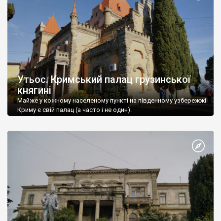
Утьос. Кримський палац грузинської
княгині
Майже у кожному населеному пункті на південному узбережжі
Криму є свій палац (а часто і не один).