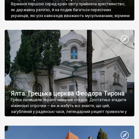
Вірменія першою серед країн світу прийняла християнство,
як державну релігію, й на подив багатьох пересічних
українців, які усіх кавказців вважають мусульманами, вірмени
є відданими вірянами Христа
Ялта. Грецька церква Феодора Тирона
Греки залишили Україні чималий спадок. Достатньо згадати
ніжинські огірочки – ви ж мабуть всі знаєте, що цей,
загублений у радянські часи, легендарний рецепт привезли у
Ніжин греки?