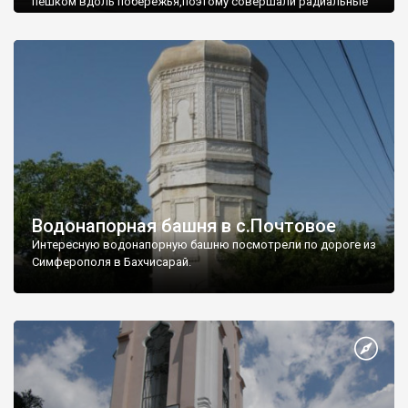
пешком вдоль побережья,поэтому совершали радиальные
вылазки из Оленевки.
Водонапорная башня в с.Почтовое
Интересную водонапорную башню посмотрели по дороге из
Симферополя в Бахчисарай.