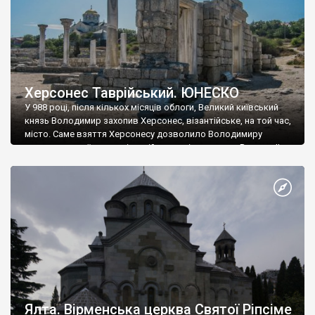
Херсонес Таврійський. ЮНЕСКО
У 988 році, після кількох місяців облоги, Великий київський
князь Володимир захопив Херсонес, візантійське, на той час,
місто. Саме взяття Херсонесу дозволило Володимиру
диктувати свої умови візантійському імператору Василю ІІ, та
одружитися з його дочкою Ганною. Цього ж року, в
Херсонесі Володимир-язичник, став Василем-християнином.
А потім було Хрещення Русі. На честь Херсонесу Таврійського
названо місто […]
Ялта. Вірменська церква Святої Ріпсіме