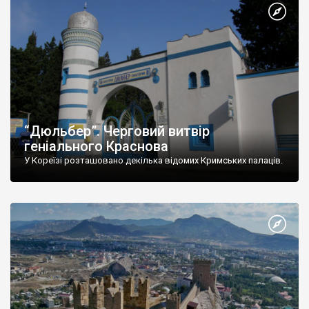
“Дюльбер”. Черговий витвір
геніального Краснова
У Кореїзі розташовано декілька відомих Кримських палаців.