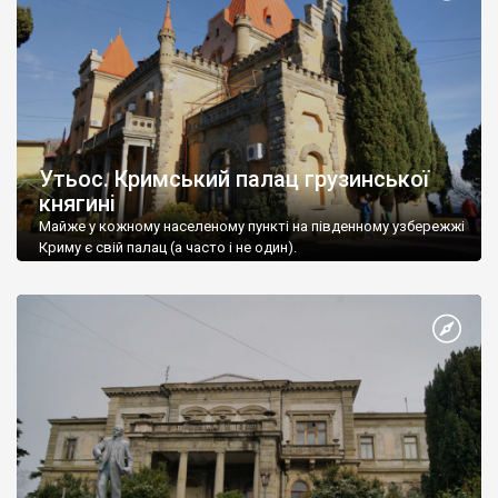
Утьос. Кримський палац грузинської
княгині
Майже у кожному населеному пункті на південному узбережжі
Криму є свій палац (а часто і не один).