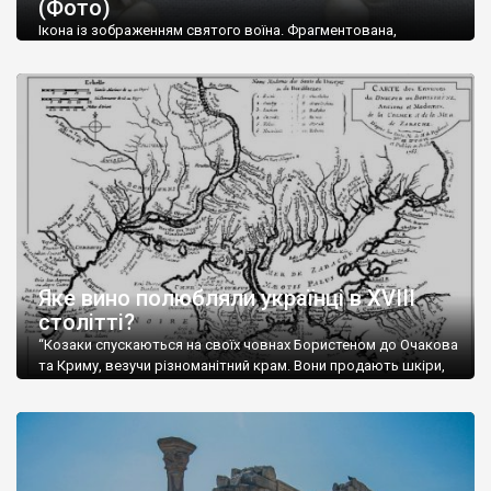
(Фото)
музей-палац, будинок-музей Чєхова А.П. Кримськотатарський
музей мистецтв,
Бахчисарайський державний історико-
Ікона із зображенням святого воїна. Фрагментована,
культурний заповідник
та ін. На Кримському півострові були
втрачена нижня частина. Стеатит. XI-XII ст. Візантія. Ще у
травні російські окупанти вивезли з Криму до державного
розташовані: столиця царських скіфів –
Неаполь Скіфський
,
музею «Новгородський музей-заповідник» сотні артефактів
античні міста: Херсонес,
Пантикапей, Німфей
, Керкінітида,
візантійської доби. Раритети викрадені з фондів об’єкту
Киммерік, візантійські поселення: Горзувити,
Алустон
.
культурної спадщини ЮНЕСКО «Херсонеса Таврійського».
Офіційно – на виставку «Золото Візантії», але експерти та
Кримський півострів відрізняється різноманітністю природних
влада в Україні вважають це лише […]
ландшафтів. Північна його частину займає степ; південні
райони півострова – це покриті лісами Кримські гори. Вздовж
південного узбережжя Кримських гір лежить прибережна
смуга (від 2 до 5 км), де розміщені всесвітньо відомі курорти:
Ялта, Алупка, Симеїз,
Гурзуф
, Місхор, Лівадія, Форос,
Алушта
.
Яке вино полюбляли українці в XVIII
столітті?
“Козаки спускаються на своїх човнах Бористеном до Очакова
та Криму, везучи різноманітний крам. Вони продають шкіри,
тютюн (kasak-tutun), мотузки, коноплі, полотно, вугілля, рибу,
а купують сіль, вина, сушені фрукти, олію, мило, ладан,
кінське спорядження, овечі тулупи, котрі називаються
«повстяками» (postaki)…” “Вино. Крим виробляє відмінне вино
і його вдосталь: воно все дуже легке біле і дуже […]