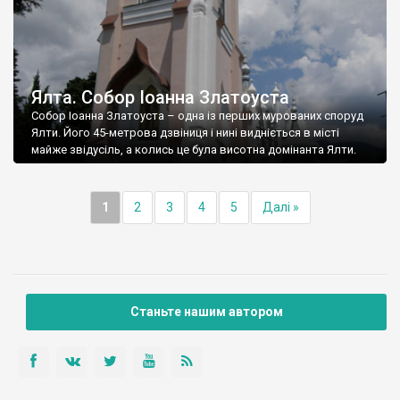
Ялта. Собор Іоанна Златоуста
Собор Іоанна Златоуста – одна із перших мурованих споруд
Ялти. Його 45-метрова дзвіниця і нині видніється в місті
майже звідусіль, а колись це була висотна домінанта Ялти.
1
2
3
4
5
Далі »
Станьте нашим автором