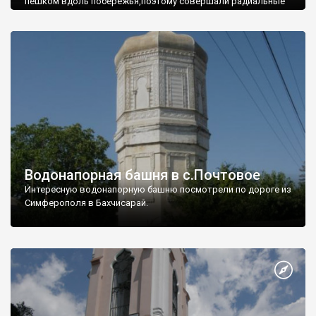
пешком вдоль побережья,поэтому совершали радиальные
вылазки из Оленевки.
Водонапорная башня в с.Почтовое
Интересную водонапорную башню посмотрели по дороге из
Симферополя в Бахчисарай.