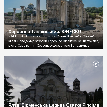
Херсонес Таврійський. ЮНЕСКО
У 988 році, після кількох місяців облоги, Великий київський
князь Володимир захопив Херсонес, візантійське, на той час,
місто. Саме взяття Херсонесу дозволило Володимиру
диктувати свої умови візантійському імператору Василю ІІ, та
одружитися з його дочкою Ганною. Цього ж року, в
Херсонесі Володимир-язичник, став Василем-християнином.
А потім було Хрещення Русі. На честь Херсонесу Таврійського
названо місто […]
Ялта. Вірменська церква Святої Ріпсіме