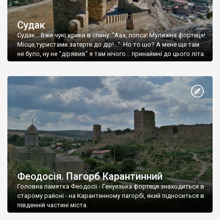
Судак
Судак... Вже чую крики в спину: "Ааа, попса! Муляжна фортеця!
Місце,туристами затерте до дір!..." Но то шо? А мене ще там
не було, ну не "дірявив" я там нічого... принаймні до цього літа.
Феодосія. Пагорб Карантинний
Головна памятка Феодосії - Генуезька фортеця знаходиться в
старому районі - на Карантинному пагорбі, який підноситься в
південній частині міста.