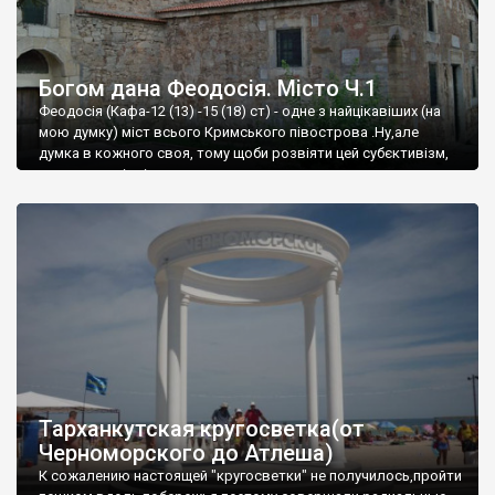
Богом дана Феодосія. Місто Ч.1
Феодосія (Кафа-12 (13) -15 (18) ст) - одне з найцікавіших (на
мою думку) міст всього Кримського півострова .Ну,але
думка в кожного своя, тому щоби розвіяти цей субєктивізм,
запрошую відвідати це
Тарханкутская кругосветка(от
Черноморского до Атлеша)
К сожалению настоящей "кругосветки" не получилось,пройти