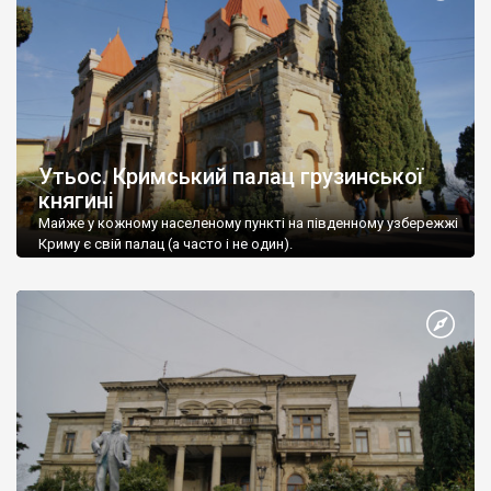
Утьос. Кримський палац грузинської
княгині
Майже у кожному населеному пункті на південному узбережжі
Криму є свій палац (а часто і не один).