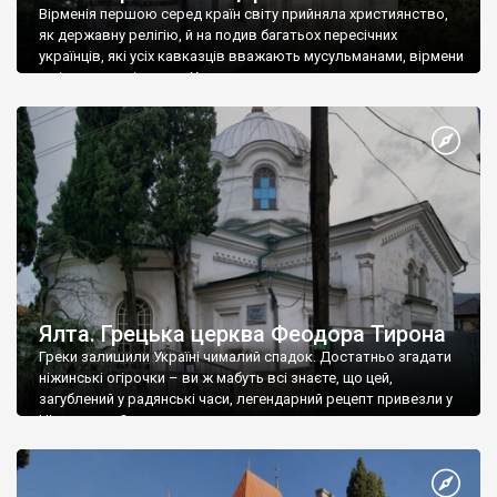
Вірменія першою серед країн світу прийняла християнство,
як державну релігію, й на подив багатьох пересічних
українців, які усіх кавказців вважають мусульманами, вірмени
є відданими вірянами Христа
Ялта. Грецька церква Феодора Тирона
Греки залишили Україні чималий спадок. Достатньо згадати
ніжинські огірочки – ви ж мабуть всі знаєте, що цей,
загублений у радянські часи, легендарний рецепт привезли у
Ніжин греки?