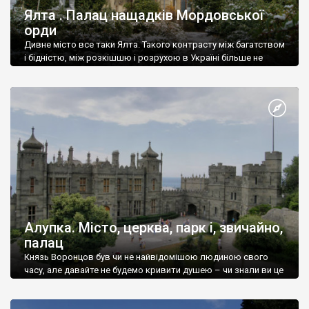
Ялта . Палац нащадків Мордовської
орди
Дивне місто все таки Ялта. Такого контрасту між багатством
і бідністю, між розкішшю і розрухою в Україні більше не
знайдеш.
Алупка. Місто, церква, парк і, звичайно,
палац
Князь Воронцов був чи не найвідомішою людиною свого
часу, але давайте не будемо кривити душею – чи знали ви це
прізвище до відвідин Алупки? Мабуть все таки ні.