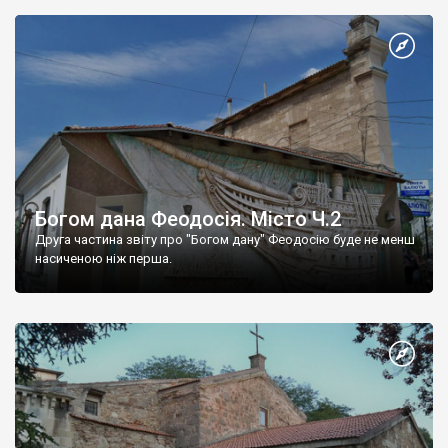
Богом дана Феодосія. Місто Ч.2
Друга частина звіту про "Богом дану" Феодосію буде не менш
насиченою ніж перша.