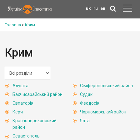
uk
ru
en
Головна
>
Крим
Крим
Алушта
Сімферопольський район
Бахчисарайський район
Судак
Євпаторія
Феодосія
Керч
Чорноморський район
Красноперекопський
Ялта
район
Севастополь