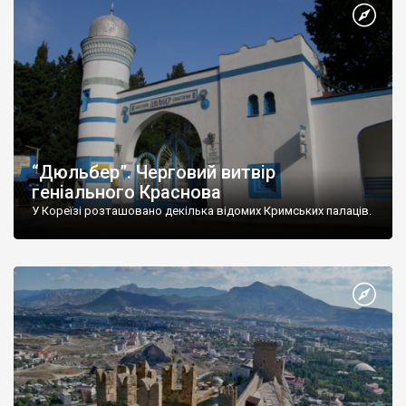
“Дюльбер”. Черговий витвір
геніального Краснова
У Кореїзі розташовано декілька відомих Кримських палаців.