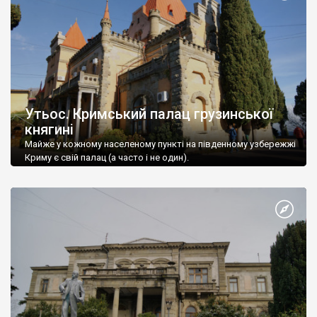
Утьос. Кримський палац грузинської
княгині
Майже у кожному населеному пункті на південному узбережжі
Криму є свій палац (а часто і не один).