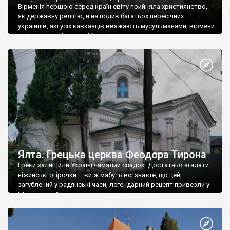
Вірменія першою серед країн світу прийняла християнство,
як державну релігію, й на подив багатьох пересічних
українців, які усіх кавказців вважають мусульманами, вірмени
є відданими вірянами Христа
Ялта. Грецька церква Феодора Тирона
Греки залишили Україні чималий спадок. Достатньо згадати
ніжинські огірочки – ви ж мабуть всі знаєте, що цей,
загублений у радянські часи, легендарний рецепт привезли у
Ніжин греки?