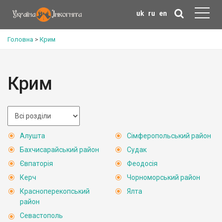
uk
ru
en
Головна
>
Крим
Крим
Алушта
Сімферопольський район
Бахчисарайський район
Судак
Євпаторія
Феодосія
Керч
Чорноморський район
Красноперекопський
Ялта
район
Севастополь