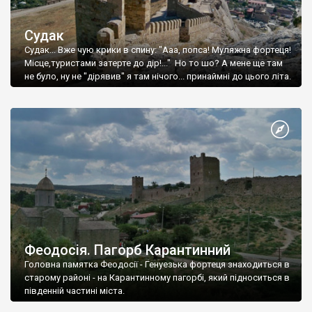
Судак
Судак... Вже чую крики в спину: "Ааа, попса! Муляжна фортеця!
Місце,туристами затерте до дір!..." Но то шо? А мене ще там
не було, ну не "дірявив" я там нічого... принаймні до цього літа.
Феодосія. Пагорб Карантинний
Головна памятка Феодосії - Генуезька фортеця знаходиться в
старому районі - на Карантинному пагорбі, який підноситься в
південній частині міста.