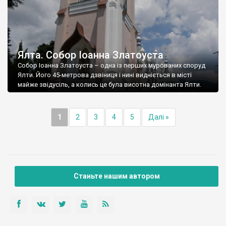
Ялта. Собор Іоанна Златоуста
Собор Іоанна Златоуста – одна із перших мурованих споруд
Ялти. Його 45-метрова дзвіниця і нині видніється в місті
майже звідусіль, а колись це була висотна домінанта Ялти.
1
2
3
4
5
Далі »
Станьте нашим автором