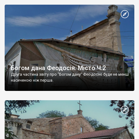
Богом дана Феодосія. Місто Ч.2
Друга частина звіту про "Богом дану" Феодосію буде не менш
насиченою ніж перша.