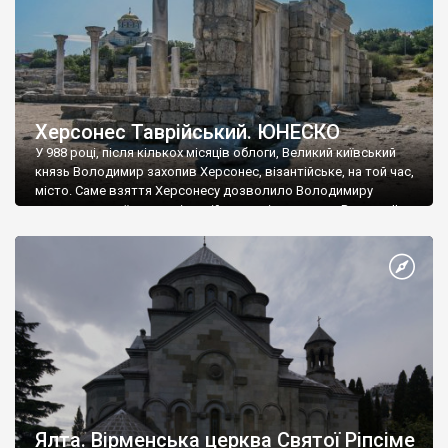
Херсонес Таврійський. ЮНЕСКО
У 988 році, після кількох місяців облоги, Великий київський
князь Володимир захопив Херсонес, візантійське, на той час,
місто. Саме взяття Херсонесу дозволило Володимиру
диктувати свої умови візантійському імператору Василю ІІ, та
одружитися з його дочкою Ганною. Цього ж року, в
Херсонесі Володимир-язичник, став Василем-християнином.
А потім було Хрещення Русі. На честь Херсонесу Таврійського
названо місто […]
Ялта. Вірменська церква Святої Ріпсіме