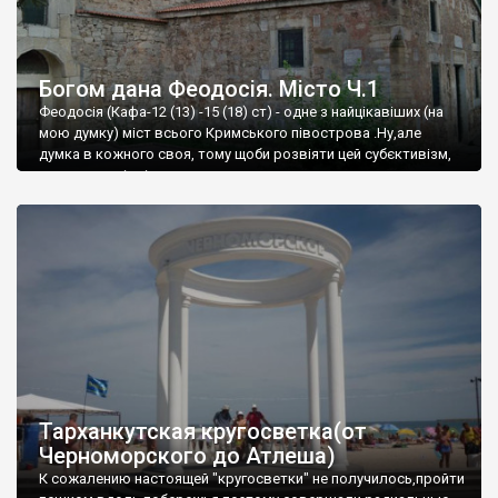
Богом дана Феодосія. Місто Ч.1
Феодосія (Кафа-12 (13) -15 (18) ст) - одне з найцікавіших (на
мою думку) міст всього Кримського півострова .Ну,але
думка в кожного своя, тому щоби розвіяти цей субєктивізм,
запрошую відвідати це
Тарханкутская кругосветка(от
Черноморского до Атлеша)
К сожалению настоящей "кругосветки" не получилось,пройти