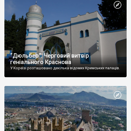
“Дюльбер”. Черговий витвір
геніального Краснова
У Кореїзі розташовано декілька відомих Кримських палаців.