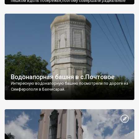
пешком вдоль побережья,поэтому совершали радиальные
вылазки из Оленевки.
Водонапорная башня в с.Почтовое
Интересную водонапорную башню посмотрели по дороге из
Симферополя в Бахчисарай.