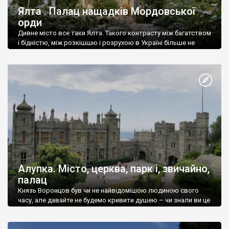
Ялта . Палац нащадків Мордовської
орди
Дивне місто все таки Ялта. Такого контрасту між багатством
і бідністю, між розкішшю і розрухою в Україні більше не
знайдеш.
Алупка. Місто, церква, парк і, звичайно,
палац
Князь Воронцов був чи не найвідомішою людиною свого
часу, але давайте не будемо кривити душею – чи знали ви це
прізвище до відвідин Алупки? Мабуть все таки ні.