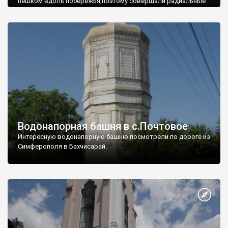
пешком вдоль побережья,поэтому совершали радиальные
вылазки из Оленевки.
Водонапорная башня в с.Почтовое
Интересную водонапорную башню посмотрели по дороге из
Симферополя в Бахчисарай.