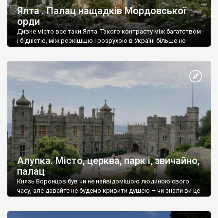
Ялта . Палац нащадків Мордовської
орди
Дивне місто все таки Ялта. Такого контрасту між багатством
і бідністю, між розкішшю і розрухою в Україні більше не
знайдеш.
Алупка. Місто, церква, парк і, звичайно,
палац
Князь Воронцов був чи не найвідомішою людиною свого
часу, але давайте не будемо кривити душею – чи знали ви це
прізвище до відвідин Алупки? Мабуть все таки ні.