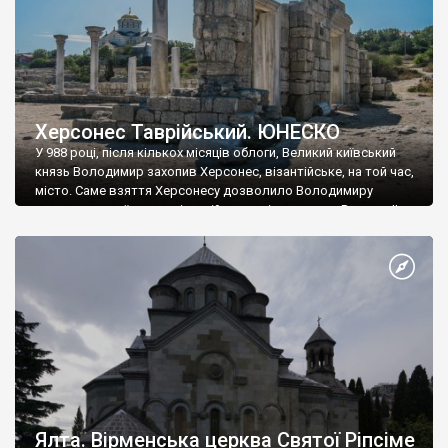
Херсонес Таврійський. ЮНЕСКО
У 988 році, після кількох місяців облоги, Великий київський
князь Володимир захопив Херсонес, візантійське, на той час,
місто. Саме взяття Херсонесу дозволило Володимиру
диктувати свої умови візантійському імператору Василю ІІ, та
одружитися з його дочкою Ганною. Цього ж року, в
Херсонесі Володимир-язичник, став Василем-християнином.
А потім було Хрещення Русі. На честь Херсонесу Таврійського
названо місто […]
Ялта. Вірменська церква Святої Ріпсіме