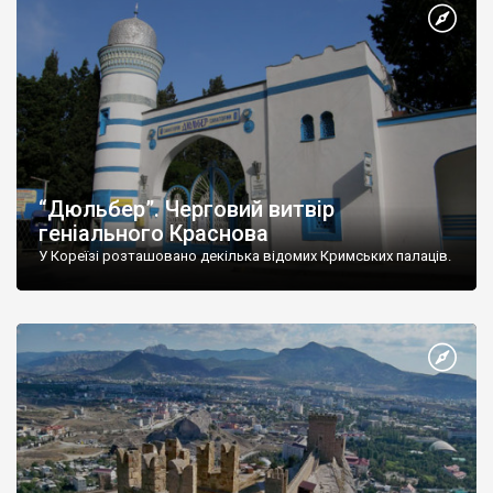
“Дюльбер”. Черговий витвір
геніального Краснова
У Кореїзі розташовано декілька відомих Кримських палаців.