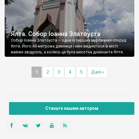
Ялта. Собор Іоанна Златоуста
Собор Іоанна Златоуста – одна із перших мурованих споруд
Ялти. Його 45-метрова дзвіниця і нині видніється в місті
майже звідусіль, а колись це була висотна домінанта Ялти.
1
2
3
4
5
Далі »
Станьте нашим автором