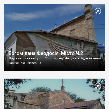
Богом дана Феодосія. Місто Ч.2
Друга частина звіту про "Богом дану" Феодосію буде не менш
насиченою ніж перша.