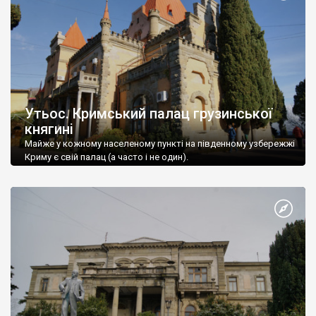
Утьос. Кримський палац грузинської
княгині
Майже у кожному населеному пункті на південному узбережжі
Криму є свій палац (а часто і не один).