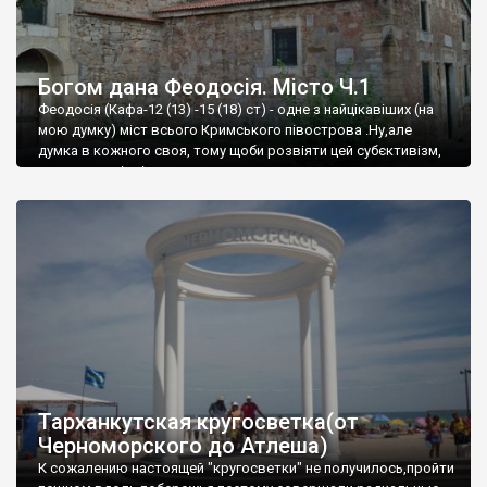
Богом дана Феодосія. Місто Ч.1
Феодосія (Кафа-12 (13) -15 (18) ст) - одне з найцікавіших (на
мою думку) міст всього Кримського півострова .Ну,але
думка в кожного своя, тому щоби розвіяти цей субєктивізм,
запрошую відвідати це
Тарханкутская кругосветка(от
Черноморского до Атлеша)
К сожалению настоящей "кругосветки" не получилось,пройти