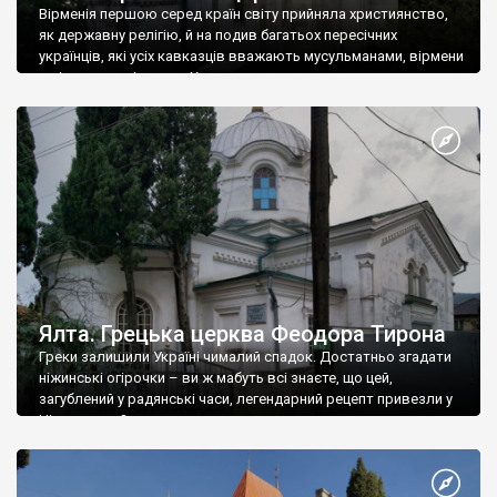
Вірменія першою серед країн світу прийняла християнство,
як державну релігію, й на подив багатьох пересічних
українців, які усіх кавказців вважають мусульманами, вірмени
є відданими вірянами Христа
Ялта. Грецька церква Феодора Тирона
Греки залишили Україні чималий спадок. Достатньо згадати
ніжинські огірочки – ви ж мабуть всі знаєте, що цей,
загублений у радянські часи, легендарний рецепт привезли у
Ніжин греки?