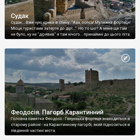
Судак
Судак... Вже чую крики в спину: "Ааа, попса! Муляжна фортеця!
Місце,туристами затерте до дір!..." Но то шо? А мене ще там
не було, ну не "дірявив" я там нічого... принаймні до цього літа.
Феодосія. Пагорб Карантинний
Головна памятка Феодосії - Генуезька фортеця знаходиться в
старому районі - на Карантинному пагорбі, який підноситься в
південній частині міста.