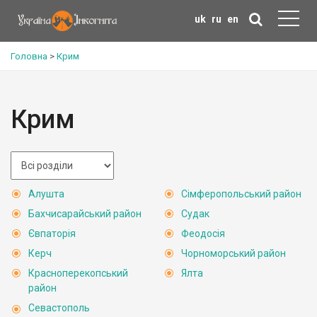
uk
ru
en
Головна
>
Крим
Крим
Алушта
Сімферопольський район
Бахчисарайський район
Судак
Євпаторія
Феодосія
Керч
Чорноморський район
Красноперекопський
Ялта
район
Севастополь