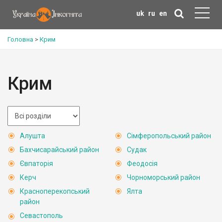
uk
ru
en
Головна
>
Крим
Крим
Алушта
Сімферопольський район
Бахчисарайський район
Судак
Євпаторія
Феодосія
Керч
Чорноморський район
Красноперекопський
Ялта
район
Севастополь