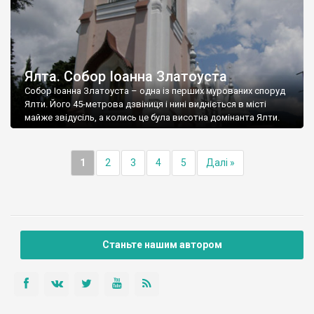
Ялта. Собор Іоанна Златоуста
Собор Іоанна Златоуста – одна із перших мурованих споруд
Ялти. Його 45-метрова дзвіниця і нині видніється в місті
майже звідусіль, а колись це була висотна домінанта Ялти.
1
2
3
4
5
Далі »
Станьте нашим автором