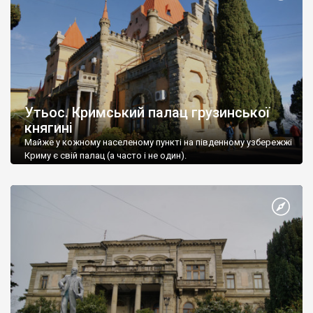
Утьос. Кримський палац грузинської
княгині
Майже у кожному населеному пункті на південному узбережжі
Криму є свій палац (а часто і не один).