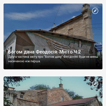
Богом дана Феодосія. Місто Ч.2
Друга частина звіту про "Богом дану" Феодосію буде не менш
насиченою ніж перша.