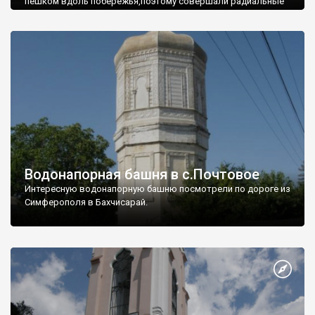
пешком вдоль побережья,поэтому совершали радиальные
вылазки из Оленевки.
Водонапорная башня в с.Почтовое
Интересную водонапорную башню посмотрели по дороге из
Симферополя в Бахчисарай.