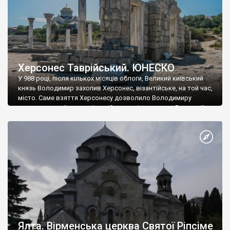
Херсонес Таврійський. ЮНЕСКО
У 988 році, після кількох місяців облоги, Великий київський
князь Володимир захопив Херсонес, візантійське, на той час,
місто. Саме взяття Херсонесу дозволило Володимиру
диктувати свої умови візантійському імператору Василю ІІ, та
одружитися з його дочкою Ганною. Цього ж року, в
Херсонесі Володимир-язичник, став Василем-християнином.
А потім було Хрещення Русі. На честь Херсонесу Таврійського
названо місто […]
Ялта. Вірменська церква Святої Ріпсіме