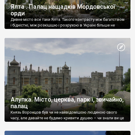
Ялта . Палац нащадків Мордовської
орди
Дивне місто все таки Ялта. Такого контрасту між багатством
і бідністю, між розкішшю і розрухою в Україні більше не
знайдеш.
Алупка. Місто, церква, парк і, звичайно,
палац
Князь Воронцов був чи не найвідомішою людиною свого
часу, але давайте не будемо кривити душею – чи знали ви це
прізвище до відвідин Алупки? Мабуть все таки ні.