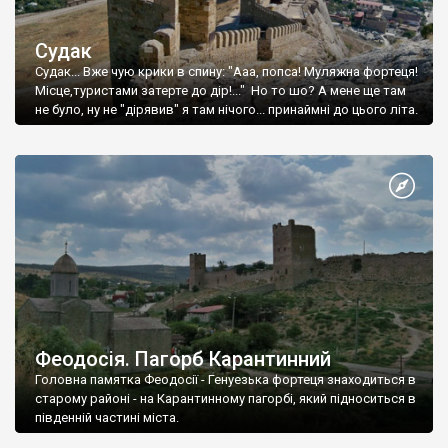
Судак
Судак... Вже чую крики в спину: "Ааа, попса! Муляжна фортеця!
Місце,туристами затерте до дір!..." Но то шо? А мене ще там
не було, ну не "дірявив" я там нічого... принаймні до цього літа.
Феодосія. Пагорб Карантинний
Головна памятка Феодосії - Генуезька фортеця знаходиться в
старому районі - на Карантинному пагорбі, який підноситься в
південній частині міста.