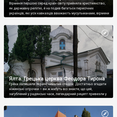
Вірменія першою серед країн світу прийняла християнство,
як державну релігію, й на подив багатьох пересічних
українців, які усіх кавказців вважають мусульманами, вірмени
є відданими вірянами Христа
Ялта. Грецька церква Феодора Тирона
Греки залишили Україні чималий спадок. Достатньо згадати
ніжинські огірочки – ви ж мабуть всі знаєте, що цей,
загублений у радянські часи, легендарний рецепт привезли у
Ніжин греки?