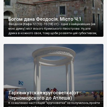
Богом дана Феодосія. Місто Ч.1
Феодосія (Кафа-12 (13) -15 (18) ст) - одне з найцікавіших (на
мою думку) міст всього Кримського півострова .Ну,але
думка в кожного своя, тому щоби розвіяти цей субєктивізм,
запрошую відвідати це
Тарханкутская кругосветка(от
Черноморского до Атлеша)
К сожалению настоящей "кругосветки" не получилось,пройти