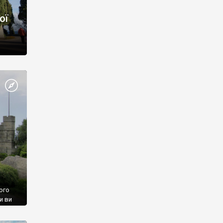
ої
ого
и ви