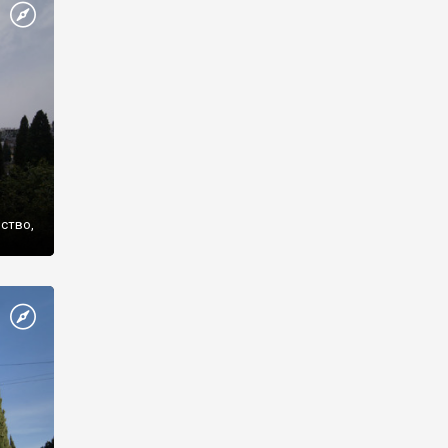
же
нство,