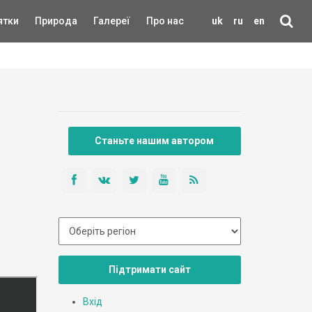
ятки
Природа
Галереї
Про нас
uk
ru
en
Станьте нашим автором
Підтримати сайт
Вхід