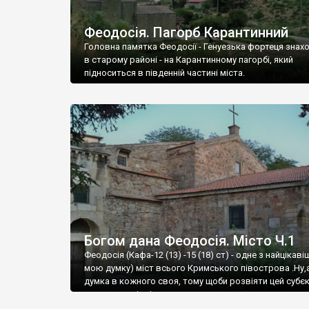
Феодосія. Пагорб Карантинний
Головна памятка Феодосії - Генуезька фортеця знах
в старому районі - на Карантинному пагорбі, який
підноситься в південній частині міста.
Богом дана Феодосія. Місто Ч.1
Феодосія (Кафа-12 (13) -15 (18) ст) - одне з найцікаві
мою думку) міст всього Кримського півострова .Ну,
думка в кожного своя, тому щоби розвіяти цей субєк
запрошую відвідати це