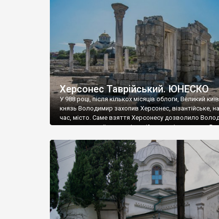
музею «Новгородський музей-заповідник» сотні арт
візантійської доби. Раритети викрадені з фондів об’
культурної спадщини ЮНЕСКО «Херсонеса Таврійсько
Офіційно – на виставку «Золото Візантії», але експер
влада в Україні вважають це лише […]
Херсонес Таврійський. ЮНЕСКО
У 988 році, після кількох місяців облоги, Великий киї
князь Володимир захопив Херсонес, візантійське, на
час, місто. Саме взяття Херсонесу дозволило Воло
диктувати свої умови візантійському імператору Вас
та одружитися з його дочкою Ганною. Цього ж року,
Херсонесі Володимир-язичник, став Василем-
християнином. А потім було Хрещення Русі. На честь
Херсонесу Таврійського названо місто […]