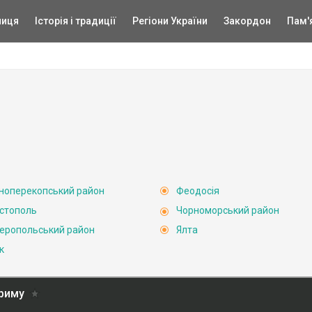
ниця
Історія і традиції
Регіони України
Закордон
Пам'
ноперекопський район
Феодосія
стополь
Чорноморський район
еропольський район
Ялта
к