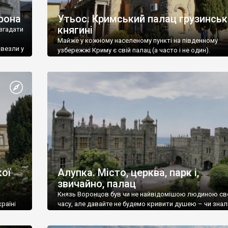
рона
Утьос. Кримський палац грузинськ
княгині
згадати
Майже у кожному населеному пункті на південному
ивезли у
узбережжі Криму є свій палац (а часто і не один).
ої
Алупка. Місто, церква, парк і,
звичайно, палац
Князь Воронцов був чи не найвідомішою людиною св
раїні
часу, але давайте не будемо кривити душею – чи знал
це прізвище до відвідин Алупки? Мабуть все таки ні.