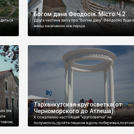
Богом дана Феодосія. Місто Ч.2
одиться
Друга частина звіту про "Богом дану" Феодосію буде 
менш насиченою ніж перша.
Тарханкутская кругосветка(от
Черноморского до Атлеша)
ших (на
але
К сожалению настоящей "кругосветки" не
тивізм,
получилось,пройти пешком вдоль побережья,поэтом
совершали радиальные вылазки из Оленевки.