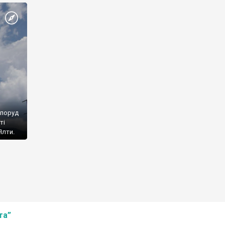
споруд
ті
Ялти.
та”