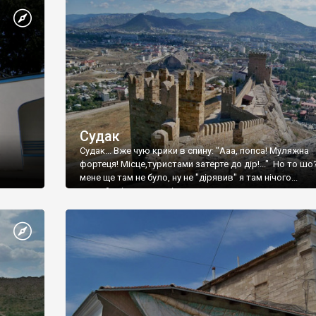
Судак
Судак... Вже чую крики в спину: "Ааа, попса! Муляжна
фортеця! Місце,туристами затерте до дір!..." Но то шо
мене ще там не було, ну не "дірявив" я там нічого...
принаймні до цього літа.