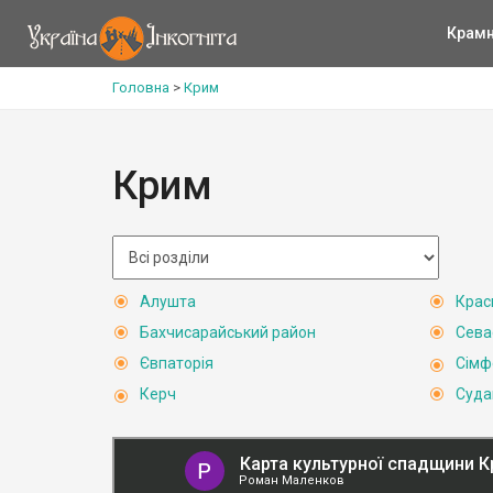
Крам
Головна
>
Крим
Крим
Алушта
Крас
Бахчисарайський район
Сева
Євпаторія
Сімф
Керч
Суда