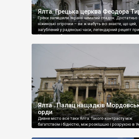
Ялта. Грецька церква Феодора Ти
Греки залишили Україні чималий спадок. Достатньо 
ніжинські огірочки – ви ж мабуть всі знаєте, що цей,
загублений у радянські часи, легендарний рецепт пр
Ніжин греки?
Ялта . Палац нащадків Мордовськ
орди
Дивне місто все таки Ялта. Такого контрасту між
багатством і бідністю, між розкішшю і розрухою в Ук
більше не знайдеш.