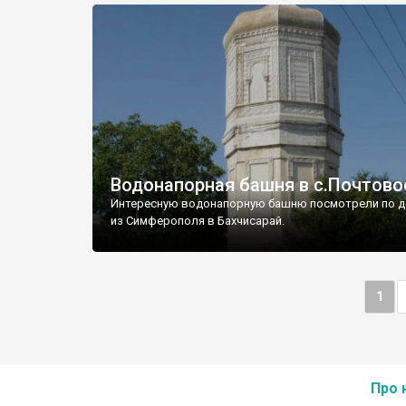
Водонапорная башня в с.Почтово
Интересную водонапорную башню посмотрели по д
из Симферополя в Бахчисарай.
1
Про 