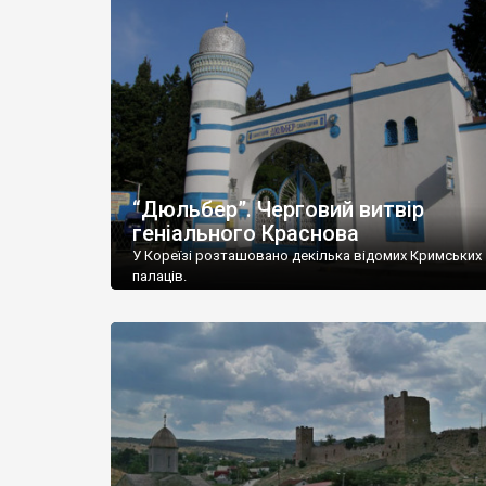
“Дюльбер”. Черговий витвір
геніального Краснова
У Кореїзі розташовано декілька відомих Кримських
палаців.