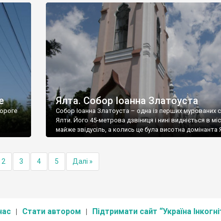
е
Ялта. Собор Іоанна Златоуста
ороге
Собор Іоанна Златоуста – одна із перших мурованих 
Ялти. Його 45-метрова дзвіниця і нині видніється в міс
майже звідусіль, а колись це була висотна домінанта 
2
3
4
5
Далі »
нас
Стати автором
Підтримати сайт “Україна Інкогні