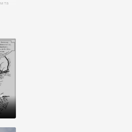
им та
ора і
є
го типу,
ей-
рний
ста:
 райони
від 2
I
і,
рукти,
 котрі