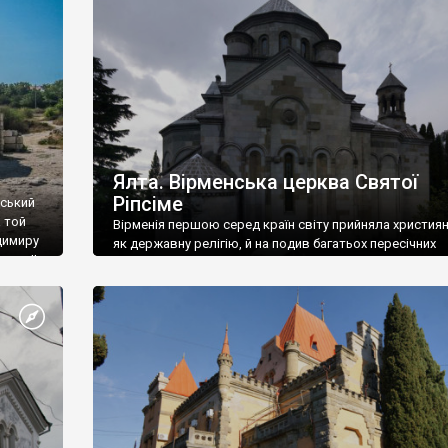
ефактів
називаються «повстяками» (postaki)…” “Вино. Крим
єкту
виробляє відмінне вино і його вдосталь: воно все ду
го».
легке біле і дуже […]
ти та
Ялта. Вірменська церква Святої
Ріпсіме
вський
 той
Вірменія першою серед країн світу прийняла христия
димиру
як державну релігію, й на подив багатьох пересічних
илю ІІ,
українців, які усіх кавказців вважають мусульманами,
 в
вірмени є відданими вірянами Христа