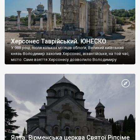
Херсонес Таврійський. ЮНЕСКО
У 988 році, після кількох місяців облоги, Великий київський
князь Володимир захопив Херсонес, візантійське, на той час,
місто. Саме взяття Херсонесу дозволило Володимиру
диктувати свої умови візантійському імператору Василю ІІ, та
одружитися з його дочкою Ганною. Цього ж року, в
Херсонесі Володимир-язичник, став Василем-християнином.
А потім було Хрещення Русі. На честь Херсонесу Таврійського
названо місто […]
Ялта. Вірменська церква Святої Ріпсіме