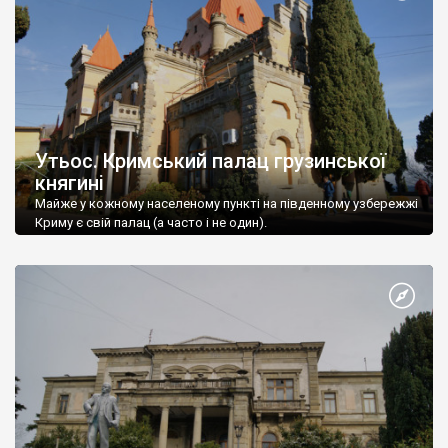
Утьос. Кримський палац грузинської
княгині
Майже у кожному населеному пункті на південному узбережжі
Криму є свій палац (а часто і не один).