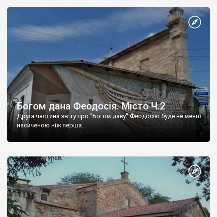
Богом дана Феодосія. Місто Ч.2
Друга частина звіту про "Богом дану" Феодосію буде не менш
насиченою ніж перша.