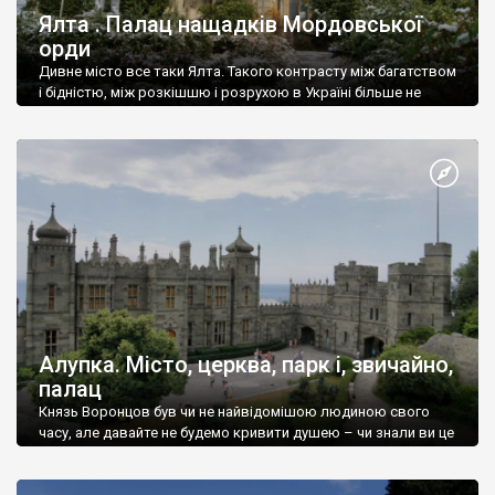
Ялта . Палац нащадків Мордовської
орди
Дивне місто все таки Ялта. Такого контрасту між багатством
і бідністю, між розкішшю і розрухою в Україні більше не
знайдеш.
Алупка. Місто, церква, парк і, звичайно,
палац
Князь Воронцов був чи не найвідомішою людиною свого
часу, але давайте не будемо кривити душею – чи знали ви це
прізвище до відвідин Алупки? Мабуть все таки ні.