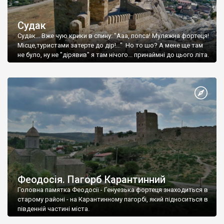
Судак
Судак... Вже чую крики в спину: "Ааа, попса! Муляжна фортеця!
Місце,туристами затерте до дір!..." Но то шо? А мене ще там
не було, ну не "дірявив" я там нічого... принаймні до цього літа.
Феодосія. Пагорб Карантинний
Головна памятка Феодосії - Генуезька фортеця знаходиться в
старому районі - на Карантинному пагорбі, який підноситься в
південній частині міста.