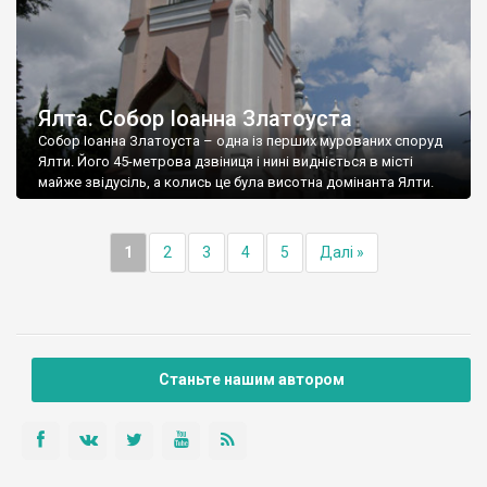
Ялта. Собор Іоанна Златоуста
Собор Іоанна Златоуста – одна із перших мурованих споруд
Ялти. Його 45-метрова дзвіниця і нині видніється в місті
майже звідусіль, а колись це була висотна домінанта Ялти.
1
2
3
4
5
Далі »
Станьте нашим автором