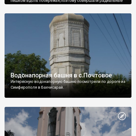
пешком вдоль побережья,поэтому совершали радиальные
вылазки из Оленевки.
Водонапорная башня в с.Почтовое
Интересную водонапорную башню посмотрели по дороге из
Симферополя в Бахчисарай.