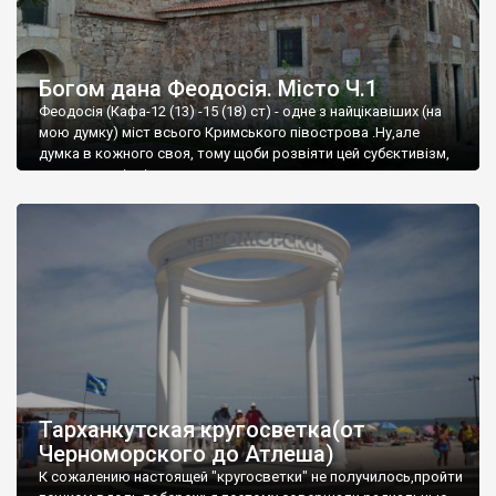
Богом дана Феодосія. Місто Ч.1
Феодосія (Кафа-12 (13) -15 (18) ст) - одне з найцікавіших (на
мою думку) міст всього Кримського півострова .Ну,але
думка в кожного своя, тому щоби розвіяти цей субєктивізм,
запрошую відвідати це
Тарханкутская кругосветка(от
Черноморского до Атлеша)
К сожалению настоящей "кругосветки" не получилось,пройти