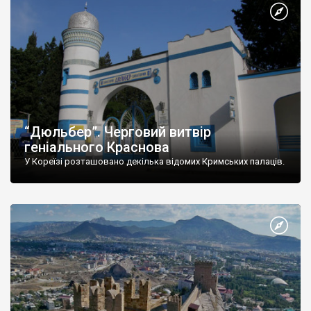
“Дюльбер”. Черговий витвір
геніального Краснова
У Кореїзі розташовано декілька відомих Кримських палаців.