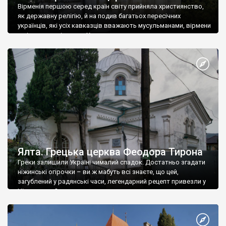
Вірменія першою серед країн світу прийняла християнство,
як державну релігію, й на подив багатьох пересічних
українців, які усіх кавказців вважають мусульманами, вірмени
є відданими вірянами Христа
Ялта. Грецька церква Феодора Тирона
Греки залишили Україні чималий спадок. Достатньо згадати
ніжинські огірочки – ви ж мабуть всі знаєте, що цей,
загублений у радянські часи, легендарний рецепт привезли у
Ніжин греки?