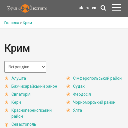
uk
ru
en
Головна
>
Крим
Крим
Алушта
Сімферопольський район
Бахчисарайський район
Судак
Євпаторія
Феодосія
Керч
Чорноморський район
Красноперекопський
Ялта
район
Севастополь