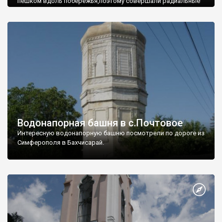
пешком вдоль побережья,поэтому совершали радиальные
вылазки из Оленевки.
Водонапорная башня в с.Почтовое
Интересную водонапорную башню посмотрели по дороге из
Симферополя в Бахчисарай.