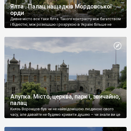
Ялта . Палац нащадків Мордовської
орди
Дивне місто все таки Ялта. Такого контрасту між багатством
і бідністю, між розкішшю і розрухою в Україні більше не
знайдеш.
Алупка. Місто, церква, парк і, звичайно,
палац
Князь Воронцов був чи не найвідомішою людиною свого
часу, але давайте не будемо кривити душею – чи знали ви це
прізвище до відвідин Алупки? Мабуть все таки ні.