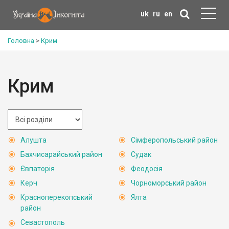
uk
ru
en
Головна
>
Крим
Крим
Алушта
Сімферопольський район
Бахчисарайський район
Судак
Євпаторія
Феодосія
Керч
Чорноморський район
Красноперекопський
Ялта
район
Севастополь