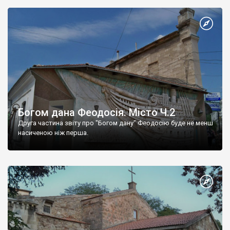
Богом дана Феодосія. Місто Ч.2
Друга частина звіту про "Богом дану" Феодосію буде не менш
насиченою ніж перша.