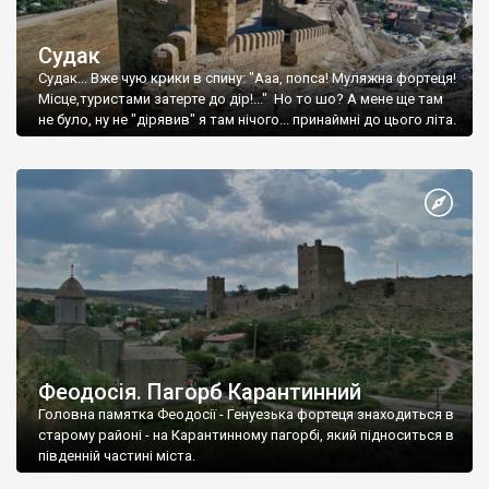
Судак
Судак... Вже чую крики в спину: "Ааа, попса! Муляжна фортеця!
Місце,туристами затерте до дір!..." Но то шо? А мене ще там
не було, ну не "дірявив" я там нічого... принаймні до цього літа.
Феодосія. Пагорб Карантинний
Головна памятка Феодосії - Генуезька фортеця знаходиться в
старому районі - на Карантинному пагорбі, який підноситься в
південній частині міста.