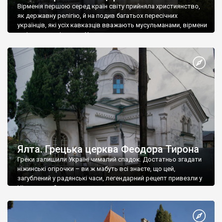
Вірменія першою серед країн світу прийняла християнство,
як державну релігію, й на подив багатьох пересічних
українців, які усіх кавказців вважають мусульманами, вірмени
є відданими вірянами Христа
Ялта. Грецька церква Феодора Тирона
Греки залишили Україні чималий спадок. Достатньо згадати
ніжинські огірочки – ви ж мабуть всі знаєте, що цей,
загублений у радянські часи, легендарний рецепт привезли у
Ніжин греки?