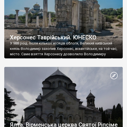
Херсонес Таврійський. ЮНЕСКО
У 988 році, після кількох місяців облоги, Великий київський
князь Володимир захопив Херсонес, візантійське, на той час,
місто. Саме взяття Херсонесу дозволило Володимиру
диктувати свої умови візантійському імператору Василю ІІ, та
одружитися з його дочкою Ганною. Цього ж року, в
Херсонесі Володимир-язичник, став Василем-християнином.
А потім було Хрещення Русі. На честь Херсонесу Таврійського
названо місто […]
Ялта. Вірменська церква Святої Ріпсіме