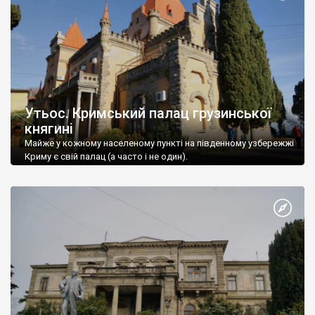
Утьос. Кримський палац грузинської
княгині
Майже у кожному населеному пункті на південному узбережжі
Криму є свій палац (а часто і не один).