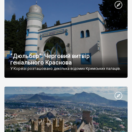
“Дюльбер”. Черговий витвір
геніального Краснова
У Кореїзі розташовано декілька відомих Кримських палаців.