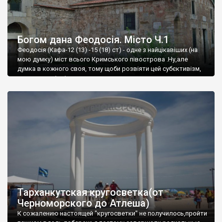
Богом дана Феодосія. Місто Ч.1
Феодосія (Кафа-12 (13) -15 (18) ст) - одне з найцікавіших (на
мою думку) міст всього Кримського півострова .Ну,але
думка в кожного своя, тому щоби розвіяти цей субєктивізм,
запрошую відвідати це
Тарханкутская кругосветка(от
Черноморского до Атлеша)
К сожалению настоящей "кругосветки" не получилось,пройти