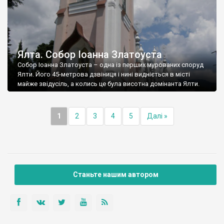
Ялта. Собор Іоанна Златоуста
Собор Іоанна Златоуста – одна із перших мурованих споруд
Ялти. Його 45-метрова дзвіниця і нині видніється в місті
майже звідусіль, а колись це була висотна домінанта Ялти.
1
2
3
4
5
Далі »
Станьте нашим автором