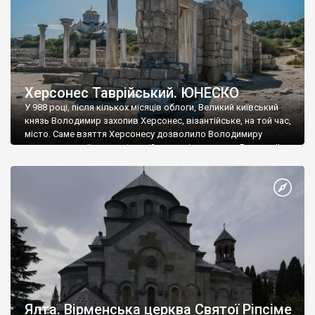
Херсонес Таврійський. ЮНЕСКО
У 988 році, після кількох місяців облоги, Великий київський
князь Володимир захопив Херсонес, візантійське, на той час,
місто. Саме взяття Херсонесу дозволило Володимиру
диктувати свої умови візантійському імператору Василю ІІ, та
одружитися з його дочкою Ганною. Цього ж року, в
Херсонесі Володимир-язичник, став Василем-християнином.
А потім було Хрещення Русі. На честь Херсонесу Таврійського
названо місто […]
Ялта. Вірменська церква Святої Ріпсіме