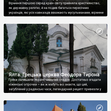
Вірменія першою серед країн світу прийняла християнство,
як державну релігію, й на подив багатьох пересічних
українців, які усіх кавказців вважають мусульманами, вірмени
є відданими вірянами Христа
Ялта. Грецька церква Феодора Тирона
Греки залишили Україні чималий спадок. Достатньо згадати
ніжинські огірочки – ви ж мабуть всі знаєте, що цей,
загублений у радянські часи, легендарний рецепт привезли у
Ніжин греки?