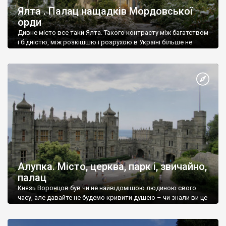
Ялта . Палац нащадків Мордовської
орди
Дивне місто все таки Ялта. Такого контрасту між багатством
і бідністю, між розкішшю і розрухою в Україні більше не
знайдеш.
Алупка. Місто, церква, парк і, звичайно,
палац
Князь Воронцов був чи не найвідомішою людиною свого
часу, але давайте не будемо кривити душею – чи знали ви це
прізвище до відвідин Алупки? Мабуть все таки ні.