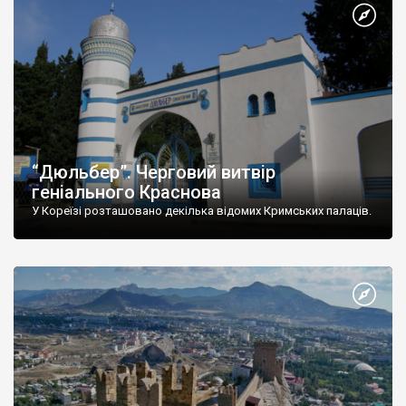
“Дюльбер”. Черговий витвір
геніального Краснова
У Кореїзі розташовано декілька відомих Кримських палаців.