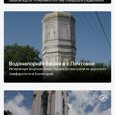
пешком вдоль побережья,поэтому совершали радиальные
вылазки из Оленевки.
Водонапорная башня в с.Почтовое
Интересную водонапорную башню посмотрели по дороге из
Симферополя в Бахчисарай.