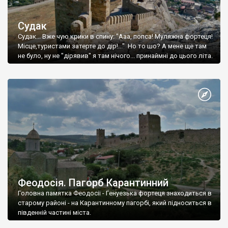
Судак
Судак... Вже чую крики в спину: "Ааа, попса! Муляжна фортеця!
Місце,туристами затерте до дір!..." Но то шо? А мене ще там
не було, ну не "дірявив" я там нічого... принаймні до цього літа.
Феодосія. Пагорб Карантинний
Головна памятка Феодосії - Генуезька фортеця знаходиться в
старому районі - на Карантинному пагорбі, який підноситься в
південній частині міста.