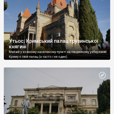
Утьос. Кримський палац грузинської
княгині
Майже у кожному населеному пункті на південному узбережжі
Криму є свій палац (а часто і не один).