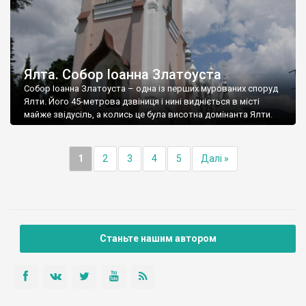
Ялта. Собор Іоанна Златоуста
Собор Іоанна Златоуста – одна із перших мурованих споруд
Ялти. Його 45-метрова дзвіниця і нині видніється в місті
майже звідусіль, а колись це була висотна домінанта Ялти.
1
2
3
4
5
Далі »
Станьте нашим автором