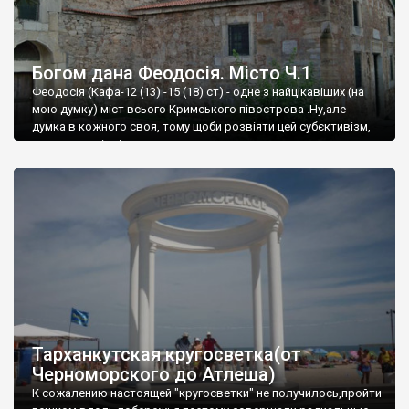
Богом дана Феодосія. Місто Ч.1
Феодосія (Кафа-12 (13) -15 (18) ст) - одне з найцікавіших (на
мою думку) міст всього Кримського півострова .Ну,але
думка в кожного своя, тому щоби розвіяти цей субєктивізм,
запрошую відвідати це
Тарханкутская кругосветка(от
Черноморского до Атлеша)
К сожалению настоящей "кругосветки" не получилось,пройти