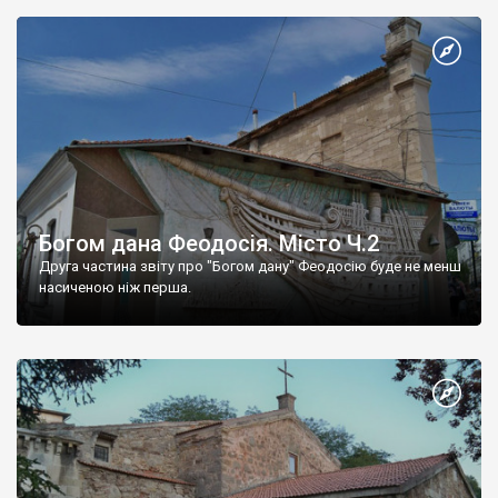
Богом дана Феодосія. Місто Ч.2
Друга частина звіту про "Богом дану" Феодосію буде не менш
насиченою ніж перша.