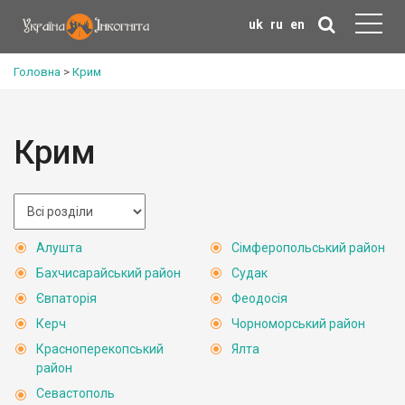
uk
ru
en
Головна
>
Крим
Крим
Алушта
Сімферопольський район
Бахчисарайський район
Судак
Євпаторія
Феодосія
Керч
Чорноморський район
Красноперекопський
Ялта
район
Севастополь