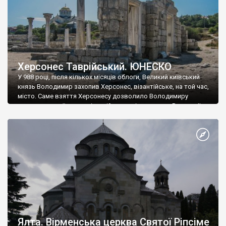
Херсонес Таврійський. ЮНЕСКО
У 988 році, після кількох місяців облоги, Великий київський
князь Володимир захопив Херсонес, візантійське, на той час,
місто. Саме взяття Херсонесу дозволило Володимиру
диктувати свої умови візантійському імператору Василю ІІ, та
одружитися з його дочкою Ганною. Цього ж року, в
Херсонесі Володимир-язичник, став Василем-християнином.
А потім було Хрещення Русі. На честь Херсонесу Таврійського
названо місто […]
Ялта. Вірменська церква Святої Ріпсіме