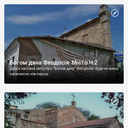
Богом дана Феодосія. Місто Ч.2
Друга частина звіту про "Богом дану" Феодосію буде не менш
насиченою ніж перша.