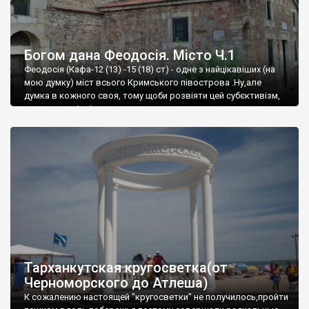
Богом дана Феодосія. Місто Ч.1
Феодосія (Кафа-12 (13) -15 (18) ст) - одне з найцікавіших (на
мою думку) міст всього Кримського півострова .Ну,але
думка в кожного своя, тому щоби розвіяти цей субєктивізм,
запрошую відвідати це
Тарханкутская кругосветка(от
Черноморского до Атлеша)
К сожалению настоящей "кругосветки" не получилось,пройти