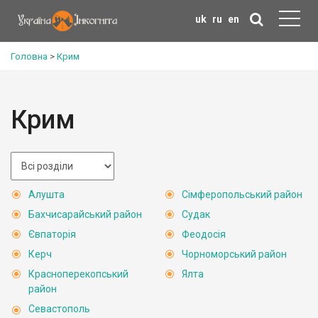
uk
ru
en
Головна
>
Крим
Крим
Алушта
Сімферопольський район
Бахчисарайський район
Судак
Євпаторія
Феодосія
Керч
Чорноморський район
Красноперекопський
Ялта
район
Севастополь