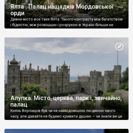
Ялта . Палац нащадків Мордовської
орди
Дивне місто все таки Ялта. Такого контрасту між багатством
і бідністю, між розкішшю і розрухою в Україні більше не
знайдеш.
Алупка. Місто, церква, парк і, звичайно,
палац
Князь Воронцов був чи не найвідомішою людиною свого
часу, але давайте не будемо кривити душею – чи знали ви це
прізвище до відвідин Алупки? Мабуть все таки ні.