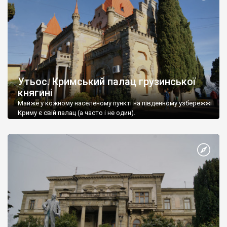
Утьос. Кримський палац грузинської
княгині
Майже у кожному населеному пункті на південному узбережжі
Криму є свій палац (а часто і не один).