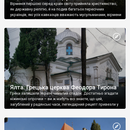
Вірменія першою серед країн світу прийняла християнство,
як державну релігію, й на подив багатьох пересічних
українців, які усіх кавказців вважають мусульманами, вірмени
є відданими вірянами Христа
Ялта. Грецька церква Феодора Тирона
Греки залишили Україні чималий спадок. Достатньо згадати
ніжинські огірочки – ви ж мабуть всі знаєте, що цей,
загублений у радянські часи, легендарний рецепт привезли у
Ніжин греки?