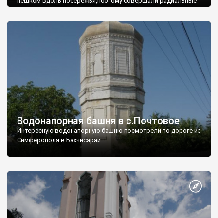
пешком вдоль побережья,поэтому совершали радиальные
вылазки из Оленевки.
Водонапорная башня в с.Почтовое
Интересную водонапорную башню посмотрели по дороге из
Симферополя в Бахчисарай.