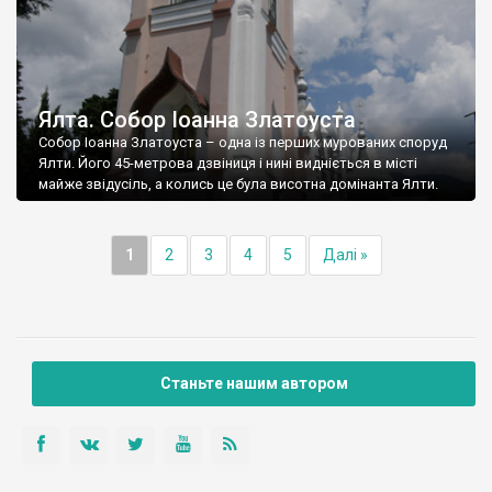
Ялта. Собор Іоанна Златоуста
Собор Іоанна Златоуста – одна із перших мурованих споруд
Ялти. Його 45-метрова дзвіниця і нині видніється в місті
майже звідусіль, а колись це була висотна домінанта Ялти.
1
2
3
4
5
Далі »
Станьте нашим автором