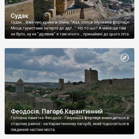
Судак
Судак... Вже чую крики в спину: "Ааа, попса! Муляжна фортеця!
Місце,туристами затерте до дір!..." Но то шо? А мене ще там
не було, ну не "дірявив" я там нічого... принаймні до цього літа.
Феодосія. Пагорб Карантинний
Головна памятка Феодосії - Генуезька фортеця знаходиться в
старому районі - на Карантинному пагорбі, який підноситься в
південній частині міста.