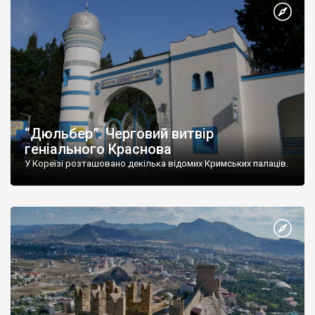
“Дюльбер”. Черговий витвір
геніального Краснова
У Кореїзі розташовано декілька відомих Кримських палаців.