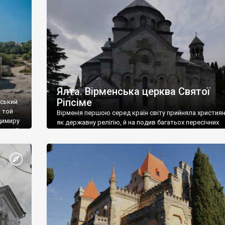
ефактів
називаються «повстяками» (postaki)…” “Вино. Крим
єкту
виробляє відмінне вино і його вдосталь: воно все ду
го».
легке біле і дуже […]
ти та
Ялта. Вірменська церква Святої
Ріпсіме
вський
 той
Вірменія першою серед країн світу прийняла христия
димиру
як державну релігію, й на подив багатьох пересічних
илю ІІ,
українців, які усіх кавказців вважають мусульманами,
 в
вірмени є відданими вірянами Христа