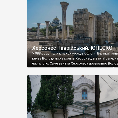
музею «Новгородський музей-заповідник» сотні арт
візантійської доби. Раритети викрадені з фондів об’
культурної спадщини ЮНЕСКО «Херсонеса Таврійсько
Офіційно – на виставку «Золото Візантії», але експер
влада в Україні вважають це лише […]
Херсонес Таврійський. ЮНЕСКО
У 988 році, після кількох місяців облоги, Великий киї
князь Володимир захопив Херсонес, візантійське, на
час, місто. Саме взяття Херсонесу дозволило Воло
диктувати свої умови візантійському імператору Вас
та одружитися з його дочкою Ганною. Цього ж року,
Херсонесі Володимир-язичник, став Василем-
християнином. А потім було Хрещення Русі. На честь
Херсонесу Таврійського названо місто […]