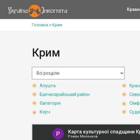
Крам
Головна
>
Крим
Крим
Алушта
Крас
Бахчисарайський район
Сева
Євпаторія
Сімф
Керч
Суда