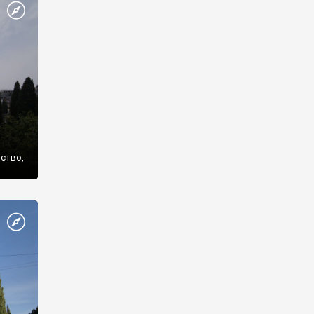
же
нство,