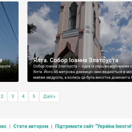
е
Ялта. Собор Іоанна Златоуста
ороге
Собор Іоанна Златоуста – одна із перших мурованих 
Ялти. Його 45-метрова дзвіниця і нині видніється в міс
майже звідусіль, а колись це була висотна домінанта 
2
3
4
5
Далі »
нас
Стати автором
Підтримати сайт “Україна Інкогні