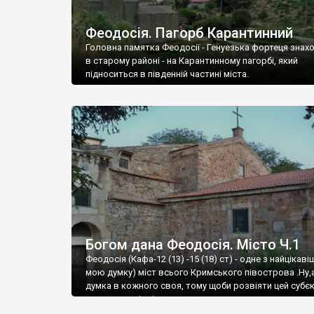
Феодосія. Пагорб Карантинний
Головна памятка Феодосії - Генуезька фортеця знах
в старому районі - на Карантинному пагорбі, який
підноситься в південній частині міста.
Богом дана Феодосія. Місто Ч.1
Феодосія (Кафа-12 (13) -15 (18) ст) - одне з найцікаві
мою думку) міст всього Кримського півострова .Ну,
думка в кожного своя, тому щоби розвіяти цей субєк
запрошую відвідати це