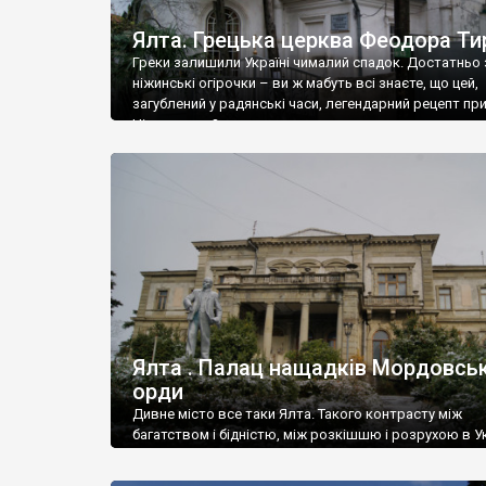
Ялта. Грецька церква Феодора Ти
Греки залишили Україні чималий спадок. Достатньо 
ніжинські огірочки – ви ж мабуть всі знаєте, що цей,
загублений у радянські часи, легендарний рецепт пр
Ніжин греки?
Ялта . Палац нащадків Мордовськ
орди
Дивне місто все таки Ялта. Такого контрасту між
багатством і бідністю, між розкішшю і розрухою в Ук
більше не знайдеш.