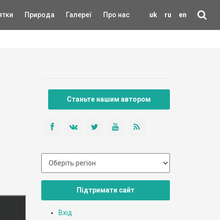
ятки
Природа
Галереї
Про нас
uk
ru
en
Станьте нашим автором
Підтримати сайт
Вхід