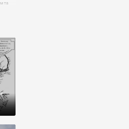
им та
ора і
є
го типу,
ей-
рний
ста:
 райони
від 2
I
і,
рукти,
 котрі