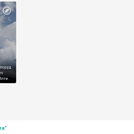
споруд
ті
Ялти.
та”