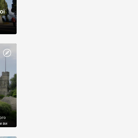
ої
ого
и ви