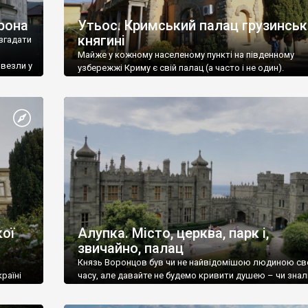
рона
Утьос. Кримський палац грузинськ
княгині
згадати
Майже у кожному населеному пункті на південному
ивезли у
узбережжі Криму є свій палац (а часто і не один).
ої
Алупка. Місто, церква, парк і,
звичайно, палац
Князь Воронцов був чи не найвідомішою людиною св
раїні
часу, але давайте не будемо кривити душею – чи знал
це прізвище до відвідин Алупки? Мабуть все таки ні.