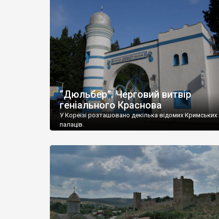
“Дюльбер”. Черговий витвір
геніального Краснова
У Кореїзі розташовано декілька відомих Кримських
палаців.