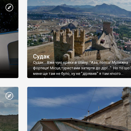
Судак
Судак... Вже чую крики в спину: "Ааа, попса! Муляжна
фортеця! Місце,туристами затерте до дір!..." Но то шо
мене ще там не було, ну не "дірявив" я там нічого...
принаймні до цього літа.