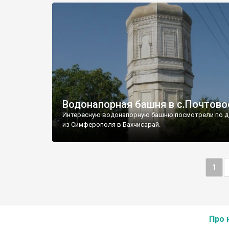
Водонапорная башня в с.Почтово
Интересную водонапорную башню посмотрели по д
из Симферополя в Бахчисарай.
1
Про 