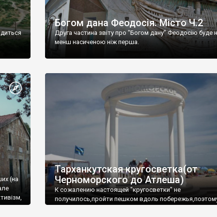
Богом дана Феодосія. Місто Ч.2
одиться
Друга частина звіту про "Богом дану" Феодосію буде 
менш насиченою ніж перша.
Тарханкутская кругосветка(от
Черноморского до Атлеша)
ших (на
але
К сожалению настоящей "кругосветки" не
тивізм,
получилось,пройти пешком вдоль побережья,поэтом
совершали радиальные вылазки из Оленевки.