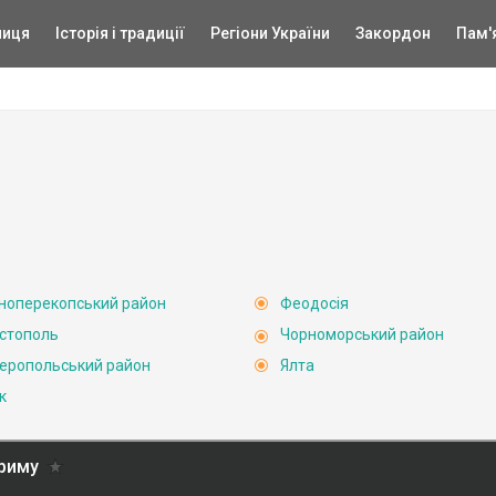
ниця
Історія і традиції
Регіони України
Закордон
Пам'
ноперекопський район
Феодосія
стополь
Чорноморський район
еропольський район
Ялта
к