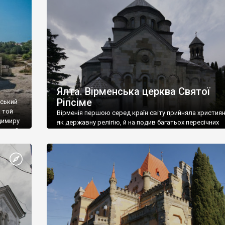
ефактів
називаються «повстяками» (postaki)…” “Вино. Крим
єкту
виробляє відмінне вино і його вдосталь: воно все ду
го».
легке біле і дуже […]
ти та
Ялта. Вірменська церква Святої
Ріпсіме
вський
 той
Вірменія першою серед країн світу прийняла христия
димиру
як державну релігію, й на подив багатьох пересічних
илю ІІ,
українців, які усіх кавказців вважають мусульманами,
 в
вірмени є відданими вірянами Христа