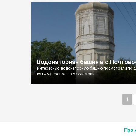
Водонапорная башня в с.Почтово
Интересную водонапорную башню посмотрели по д
из Симферополя в Бахчисарай.
1
Про 