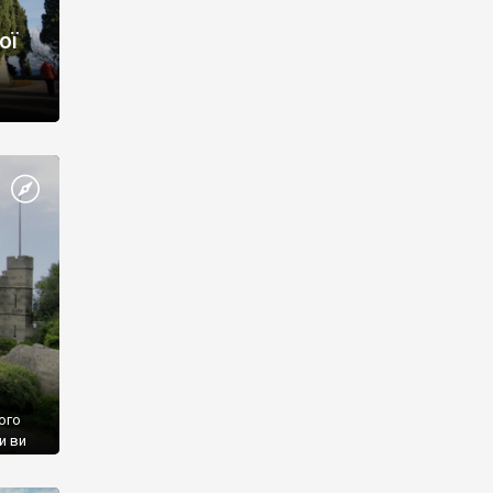
ої
ого
и ви