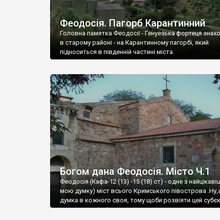
Феодосія. Пагорб Карантинний
Головна памятка Феодосії - Генуезька фортеця знах
в старому районі - на Карантинному пагорбі, який
підноситься в південній частині міста.
Богом дана Феодосія. Місто Ч.1
Феодосія (Кафа-12 (13) -15 (18) ст) - одне з найцікаві
мою думку) міст всього Кримського півострова .Ну,
думка в кожного своя, тому щоби розвіяти цей субєк
запрошую відвідати це