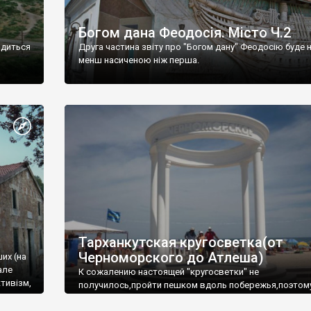
Богом дана Феодосія. Місто Ч.2
одиться
Друга частина звіту про "Богом дану" Феодосію буде 
менш насиченою ніж перша.
Тарханкутская кругосветка(от
Черноморского до Атлеша)
ших (на
але
К сожалению настоящей "кругосветки" не
тивізм,
получилось,пройти пешком вдоль побережья,поэтом
совершали радиальные вылазки из Оленевки.