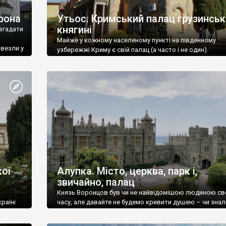
рона
Утьос. Кримський палац грузинськ
княгині
згадати
Майже у кожному населеному пункті на південному
ивезли у
узбережжі Криму є свій палац (а часто і не один).
ої
Алупка. Місто, церква, парк і,
звичайно, палац
Князь Воронцов був чи не найвідомішою людиною св
раїні
часу, але давайте не будемо кривити душею – чи знал
це прізвище до відвідин Алупки? Мабуть все таки ні.