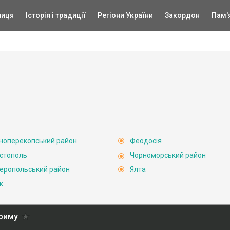
ниця
Історія і традиції
Регіони України
Закордон
Пам'
ноперекопський район
Феодосія
стополь
Чорноморський район
еропольський район
Ялта
к