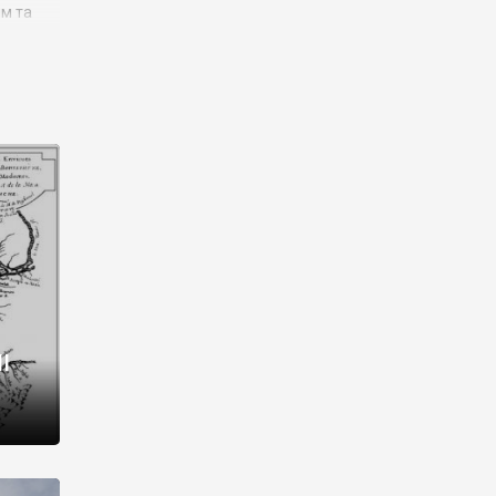
им та
ора і
є
го типу,
ей-
рний
ста:
 райони
від 2
I
і,
рукти,
 котрі