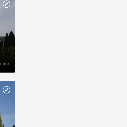
же
нство,