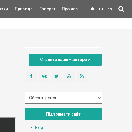
ятки
Природа
Галереї
Про нас
uk
ru
en
Станьте нашим автором
Підтримати сайт
Вхід