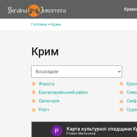
Крам
Головна
>
Крим
Крим
Алушта
Крас
Бахчисарайський район
Сева
Євпаторія
Сімф
Керч
Суда