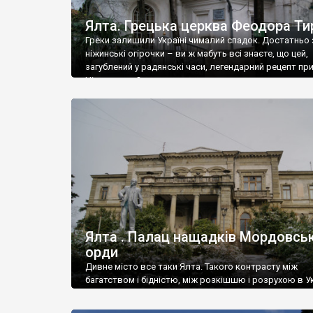
Ялта. Грецька церква Феодора Ти
Греки залишили Україні чималий спадок. Достатньо 
ніжинські огірочки – ви ж мабуть всі знаєте, що цей,
загублений у радянські часи, легендарний рецепт пр
Ніжин греки?
Ялта . Палац нащадків Мордовськ
орди
Дивне місто все таки Ялта. Такого контрасту між
багатством і бідністю, між розкішшю і розрухою в Ук
більше не знайдеш.