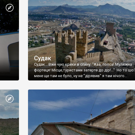
Судак
Судак... Вже чую крики в спину: "Ааа, попса! Муляжна
фортеця! Місце,туристами затерте до дір!..." Но то шо
мене ще там не було, ну не "дірявив" я там нічого...
принаймні до цього літа.