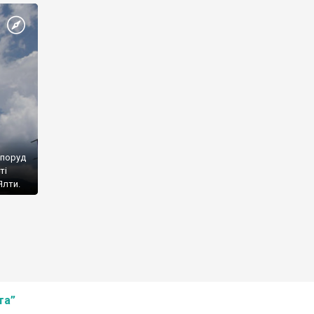
споруд
ті
Ялти.
та”