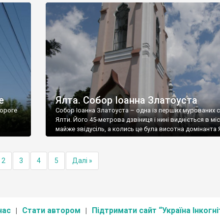
е
Ялта. Собор Іоанна Златоуста
ороге
Собор Іоанна Златоуста – одна із перших мурованих 
Ялти. Його 45-метрова дзвіниця і нині видніється в міс
майже звідусіль, а колись це була висотна домінанта 
2
3
4
5
Далі »
нас
Стати автором
Підтримати сайт “Україна Інкогні