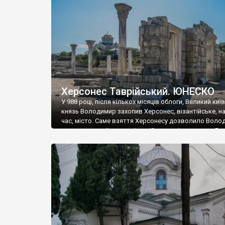
музею «Новгородський музей-заповідник» сотні арт
візантійської доби. Раритети викрадені з фондів об’
культурної спадщини ЮНЕСКО «Херсонеса Таврійсько
Офіційно – на виставку «Золото Візантії», але експер
влада в Україні вважають це лише […]
Херсонес Таврійський. ЮНЕСКО
У 988 році, після кількох місяців облоги, Великий киї
князь Володимир захопив Херсонес, візантійське, на
час, місто. Саме взяття Херсонесу дозволило Воло
диктувати свої умови візантійському імператору Вас
та одружитися з його дочкою Ганною. Цього ж року,
Херсонесі Володимир-язичник, став Василем-
християнином. А потім було Хрещення Русі. На честь
Херсонесу Таврійського названо місто […]