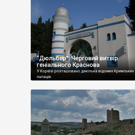
“Дюльбер”. Черговий витвір
геніального Краснова
У Кореїзі розташовано декілька відомих Кримських
палаців.