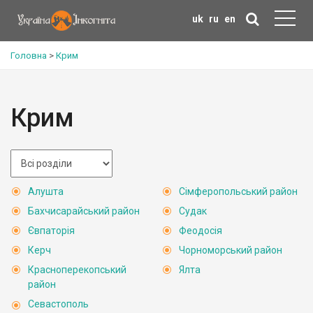
uk
ru
en
Головна
>
Крим
Крим
Алушта
Сімферопольський район
Бахчисарайський район
Судак
Євпаторія
Феодосія
Керч
Чорноморський район
Красноперекопський
Ялта
район
Севастополь