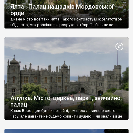
Ялта . Палац нащадків Мордовської
орди
Дивне місто все таки Ялта. Такого контрасту між багатством
і бідністю, між розкішшю і розрухою в Україні більше не
знайдеш.
Алупка. Місто, церква, парк і, звичайно,
палац
Князь Воронцов був чи не найвідомішою людиною свого
часу, але давайте не будемо кривити душею – чи знали ви це
прізвище до відвідин Алупки? Мабуть все таки ні.