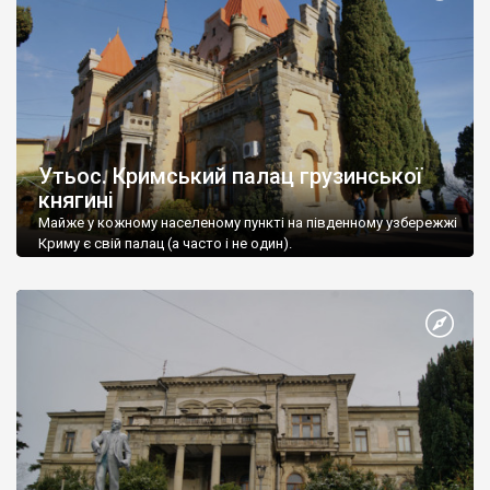
Утьос. Кримський палац грузинської
княгині
Майже у кожному населеному пункті на південному узбережжі
Криму є свій палац (а часто і не один).