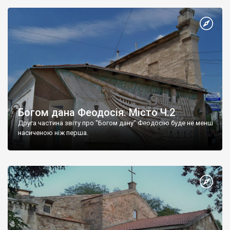
Богом дана Феодосія. Місто Ч.2
Друга частина звіту про "Богом дану" Феодосію буде не менш
насиченою ніж перша.