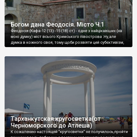
Богом дана Феодосія. Місто Ч.1
Феодосія (Кафа-12 (13) -15 (18) ст) - одне з найцікавіших (на
мою думку) міст всього Кримського півострова .Ну,але
думка в кожного своя, тому щоби розвіяти цей субєктивізм,
запрошую відвідати це
Тарханкутская кругосветка(от
Черноморского до Атлеша)
К сожалению настоящей "кругосветки" не получилось,пройти