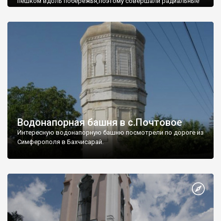
пешком вдоль побережья,поэтому совершали радиальные
вылазки из Оленевки.
Водонапорная башня в с.Почтовое
Интересную водонапорную башню посмотрели по дороге из
Симферополя в Бахчисарай.