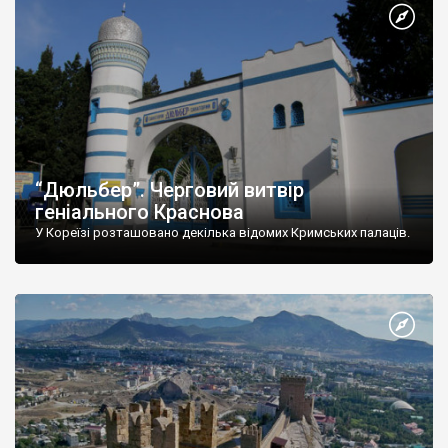
“Дюльбер”. Черговий витвір
геніального Краснова
У Кореїзі розташовано декілька відомих Кримських палаців.