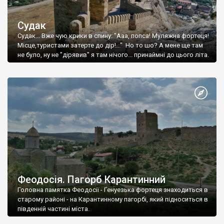
Судак
Судак... Вже чую крики в спину: "Ааа, попса! Муляжна фортеця!
Місце,туристами затерте до дір!..." Но то шо? А мене ще там
не було, ну не "дірявив" я там нічого... принаймні до цього літа.
Феодосія. Пагорб Карантинний
Головна памятка Феодосії - Генуезька фортеця знаходиться в
старому районі - на Карантинному пагорбі, який підноситься в
південній частині міста.