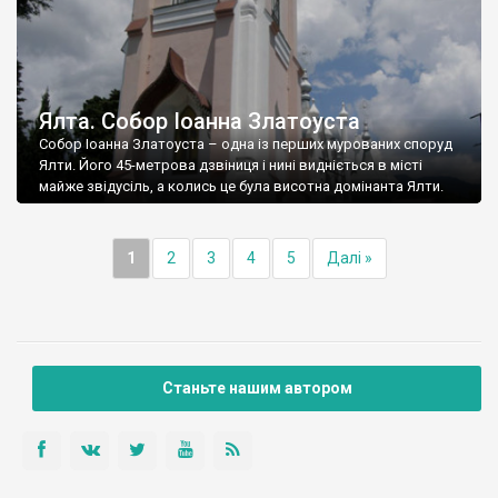
Ялта. Собор Іоанна Златоуста
Собор Іоанна Златоуста – одна із перших мурованих споруд
Ялти. Його 45-метрова дзвіниця і нині видніється в місті
майже звідусіль, а колись це була висотна домінанта Ялти.
1
2
3
4
5
Далі »
Станьте нашим автором