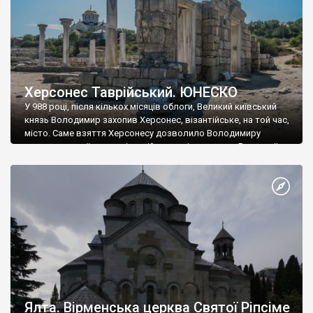
Херсонес Таврійський. ЮНЕСКО
У 988 році, після кількох місяців облоги, Великий київський
князь Володимир захопив Херсонес, візантійське, на той час,
місто. Саме взяття Херсонесу дозволило Володимиру
диктувати свої умови візантійському імператору Василю ІІ, та
одружитися з його дочкою Ганною. Цього ж року, в
Херсонесі Володимир-язичник, став Василем-християнином.
А потім було Хрещення Русі. На честь Херсонесу Таврійського
названо місто […]
Ялта. Вірменська церква Святої Ріпсіме