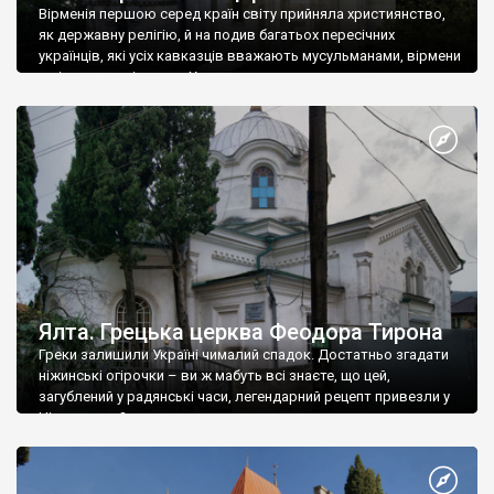
Вірменія першою серед країн світу прийняла християнство,
як державну релігію, й на подив багатьох пересічних
українців, які усіх кавказців вважають мусульманами, вірмени
є відданими вірянами Христа
Ялта. Грецька церква Феодора Тирона
Греки залишили Україні чималий спадок. Достатньо згадати
ніжинські огірочки – ви ж мабуть всі знаєте, що цей,
загублений у радянські часи, легендарний рецепт привезли у
Ніжин греки?