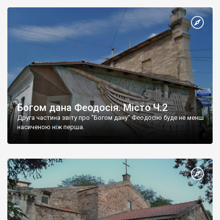
Богом дана Феодосія. Місто Ч.2
Друга частина звіту про "Богом дану" Феодосію буде не менш
насиченою ніж перша.