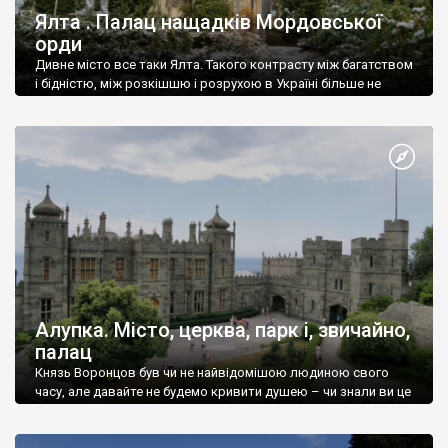
Ялта . Палац нащадків Мордовської
орди
Дивне місто все таки Ялта. Такого контрасту між багатством
і бідністю, між розкішшю і розрухою в Україні більше не
знайдеш.
Алупка. Місто, церква, парк і, звичайно,
палац
Князь Воронцов був чи не найвідомішою людиною свого
часу, але давайте не будемо кривити душею – чи знали ви це
прізвище до відвідин Алупки? Мабуть все таки ні.