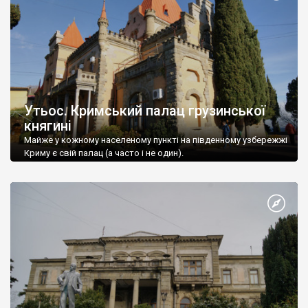
Утьос. Кримський палац грузинської
княгині
Майже у кожному населеному пункті на південному узбережжі
Криму є свій палац (а часто і не один).