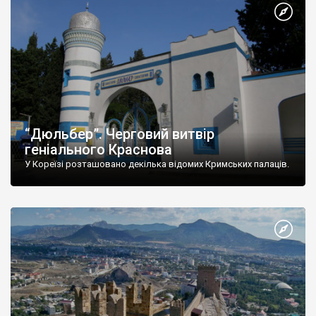
“Дюльбер”. Черговий витвір
геніального Краснова
У Кореїзі розташовано декілька відомих Кримських палаців.