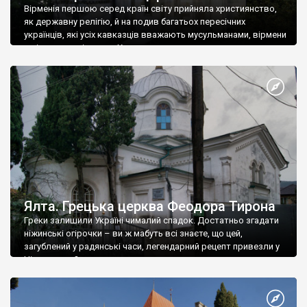
Вірменія першою серед країн світу прийняла християнство,
як державну релігію, й на подив багатьох пересічних
українців, які усіх кавказців вважають мусульманами, вірмени
є відданими вірянами Христа
Ялта. Грецька церква Феодора Тирона
Греки залишили Україні чималий спадок. Достатньо згадати
ніжинські огірочки – ви ж мабуть всі знаєте, що цей,
загублений у радянські часи, легендарний рецепт привезли у
Ніжин греки?