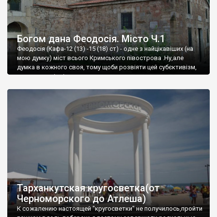
Богом дана Феодосія. Місто Ч.1
Феодосія (Кафа-12 (13) -15 (18) ст) - одне з найцікавіших (на
мою думку) міст всього Кримського півострова .Ну,але
думка в кожного своя, тому щоби розвіяти цей субєктивізм,
запрошую відвідати це
Тарханкутская кругосветка(от
Черноморского до Атлеша)
К сожалению настоящей "кругосветки" не получилось,пройти