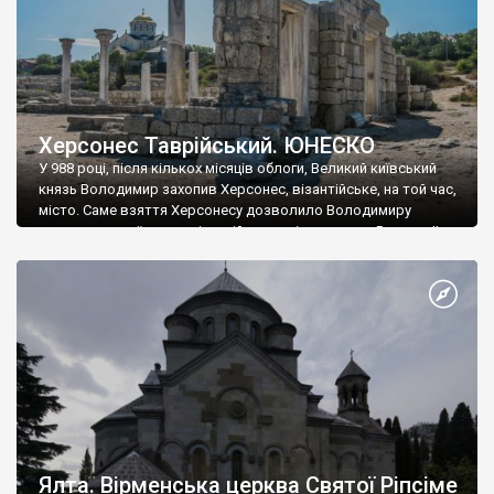
Херсонес Таврійський. ЮНЕСКО
У 988 році, після кількох місяців облоги, Великий київський
князь Володимир захопив Херсонес, візантійське, на той час,
місто. Саме взяття Херсонесу дозволило Володимиру
диктувати свої умови візантійському імператору Василю ІІ, та
одружитися з його дочкою Ганною. Цього ж року, в
Херсонесі Володимир-язичник, став Василем-християнином.
А потім було Хрещення Русі. На честь Херсонесу Таврійського
названо місто […]
Ялта. Вірменська церква Святої Ріпсіме