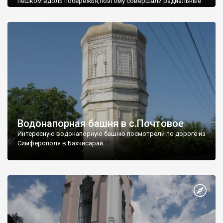
пешком вдоль побережья,поэтому совершали радиальные
вылазки из Оленевки.
Водонапорная башня в с.Почтовое
Интересную водонапорную башню посмотрели по дороге из
Симферополя в Бахчисарай.