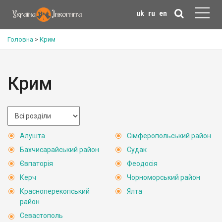
uk
ru
en
Головна
>
Крим
Крим
Алушта
Сімферопольський район
Бахчисарайський район
Судак
Євпаторія
Феодосія
Керч
Чорноморський район
Красноперекопський
Ялта
район
Севастополь