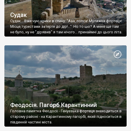
Судак
Судак... Вже чую крики в спину: "Ааа, попса! Муляжна фортеця!
Місце,туристами затерте до дір!..." Но то шо? А мене ще там
не було, ну не "дірявив" я там нічого... принаймні до цього літа.
Феодосія. Пагорб Карантинний
Головна памятка Феодосії - Генуезька фортеця знаходиться в
старому районі - на Карантинному пагорбі, який підноситься в
південній частині міста.