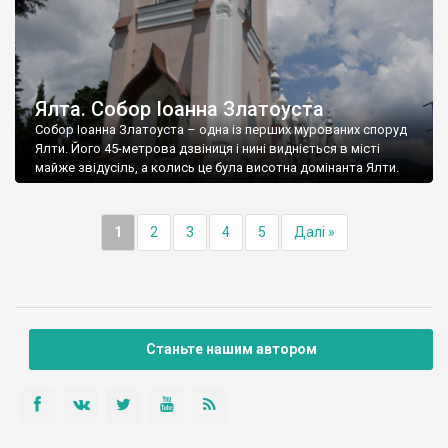
Ялта. Собор Іоанна Златоуста
Собор Іоанна Златоуста – одна із перших мурованих споруд
Ялти. Його 45-метрова дзвіниця і нині видніється в місті
майже звідусіль, а колись це була висотна домінанта Ялти.
1
2
3
4
5
Далі »
Станьте нашим автором