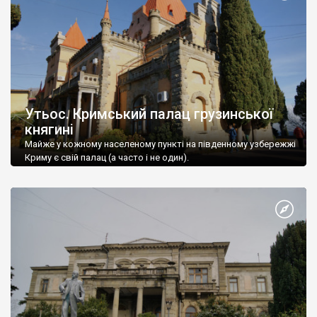
Утьос. Кримський палац грузинської
княгині
Майже у кожному населеному пункті на південному узбережжі
Криму є свій палац (а часто і не один).