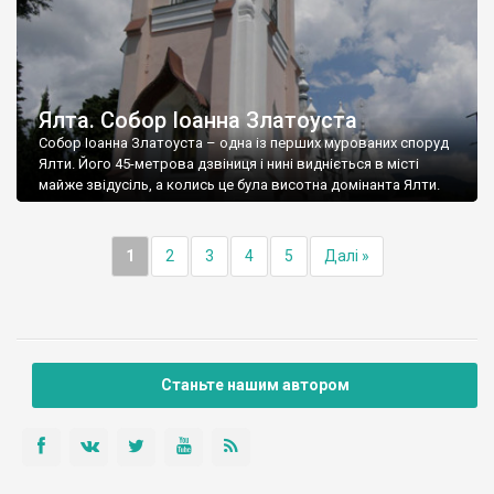
Ялта. Собор Іоанна Златоуста
Собор Іоанна Златоуста – одна із перших мурованих споруд
Ялти. Його 45-метрова дзвіниця і нині видніється в місті
майже звідусіль, а колись це була висотна домінанта Ялти.
1
2
3
4
5
Далі »
Станьте нашим автором