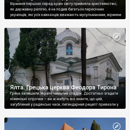
Вірменія першою серед країн світу прийняла християнство,
як державну релігію, й на подив багатьох пересічних
українців, які усіх кавказців вважають мусульманами, вірмени
є відданими вірянами Христа
Ялта. Грецька церква Феодора Тирона
Греки залишили Україні чималий спадок. Достатньо згадати
ніжинські огірочки – ви ж мабуть всі знаєте, що цей,
загублений у радянські часи, легендарний рецепт привезли у
Ніжин греки?