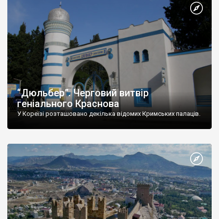
“Дюльбер”. Черговий витвір
геніального Краснова
У Кореїзі розташовано декілька відомих Кримських палаців.