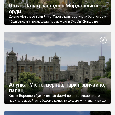
Ялта . Палац нащадків Мордовської
орди
Дивне місто все таки Ялта. Такого контрасту між багатством
і бідністю, між розкішшю і розрухою в Україні більше не
знайдеш.
Алупка. Місто, церква, парк і, звичайно,
палац
Князь Воронцов був чи не найвідомішою людиною свого
часу, але давайте не будемо кривити душею – чи знали ви це
прізвище до відвідин Алупки? Мабуть все таки ні.