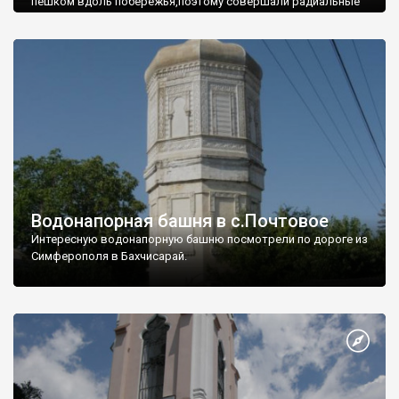
пешком вдоль побережья,поэтому совершали радиальные
вылазки из Оленевки.
Водонапорная башня в с.Почтовое
Интересную водонапорную башню посмотрели по дороге из
Симферополя в Бахчисарай.