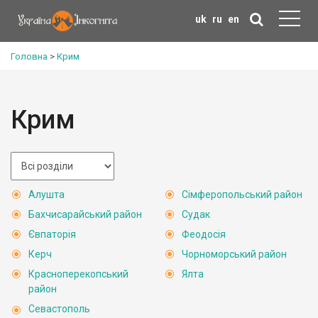
uk
ru
en
Головна
>
Крим
Крим
Алушта
Сімферопольський район
Бахчисарайський район
Судак
Євпаторія
Феодосія
Керч
Чорноморський район
Красноперекопський
Ялта
район
Севастополь