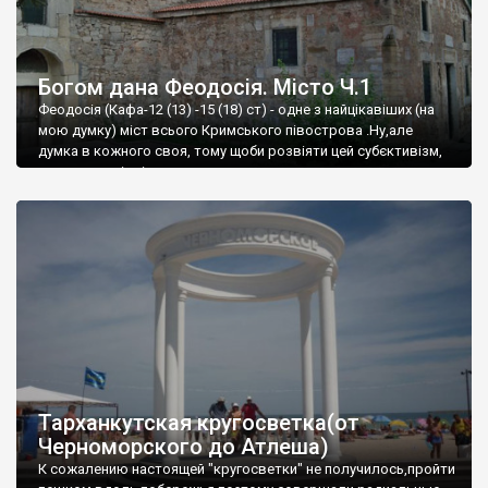
Богом дана Феодосія. Місто Ч.1
Феодосія (Кафа-12 (13) -15 (18) ст) - одне з найцікавіших (на
мою думку) міст всього Кримського півострова .Ну,але
думка в кожного своя, тому щоби розвіяти цей субєктивізм,
запрошую відвідати це
Тарханкутская кругосветка(от
Черноморского до Атлеша)
К сожалению настоящей "кругосветки" не получилось,пройти