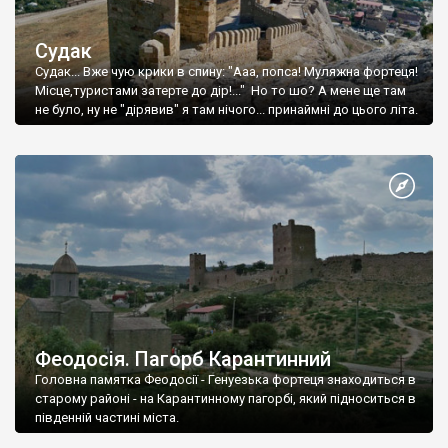
Судак
Судак... Вже чую крики в спину: "Ааа, попса! Муляжна фортеця!
Місце,туристами затерте до дір!..." Но то шо? А мене ще там
не було, ну не "дірявив" я там нічого... принаймні до цього літа.
Феодосія. Пагорб Карантинний
Головна памятка Феодосії - Генуезька фортеця знаходиться в
старому районі - на Карантинному пагорбі, який підноситься в
південній частині міста.