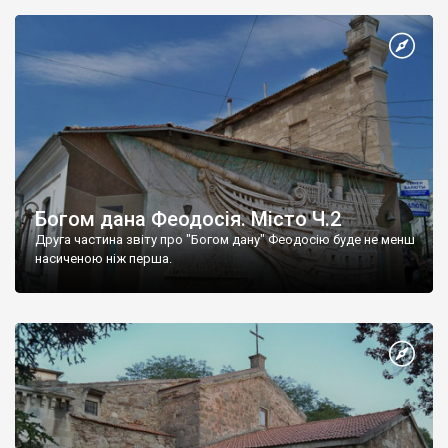
Богом дана Феодосія. Місто Ч.2
Друга частина звіту про "Богом дану" Феодосію буде не менш
насиченою ніж перша.