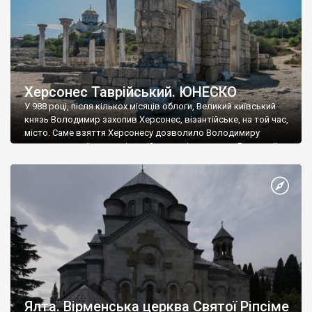
Херсонес Таврійський. ЮНЕСКО
У 988 році, після кількох місяців облоги, Великий київський
князь Володимир захопив Херсонес, візантійське, на той час,
місто. Саме взяття Херсонесу дозволило Володимиру
диктувати свої умови візантійському імператору Василю ІІ, та
одружитися з його дочкою Ганною. Цього ж року, в
Херсонесі Володимир-язичник, став Василем-християнином.
А потім було Хрещення Русі. На честь Херсонесу Таврійського
названо місто […]
Ялта. Вірменська церква Святої Ріпсіме