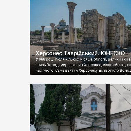
музею «Новгородський музей-заповідник» сотні арт
візантійської доби. Раритети викрадені з фондів об’
культурної спадщини ЮНЕСКО «Херсонеса Таврійсько
Офіційно – на виставку «Золото Візантії», але експер
влада в Україні вважають це лише […]
Херсонес Таврійський. ЮНЕСКО
У 988 році, після кількох місяців облоги, Великий киї
князь Володимир захопив Херсонес, візантійське, на
час, місто. Саме взяття Херсонесу дозволило Воло
диктувати свої умови візантійському імператору Вас
та одружитися з його дочкою Ганною. Цього ж року,
Херсонесі Володимир-язичник, став Василем-
християнином. А потім було Хрещення Русі. На честь
Херсонесу Таврійського названо місто […]