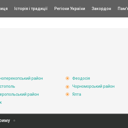
ниця
Історія і традиції
Регіони України
Закордон
Пам'
ноперекопський район
Феодосія
стополь
Чорноморський район
еропольський район
Ялта
к