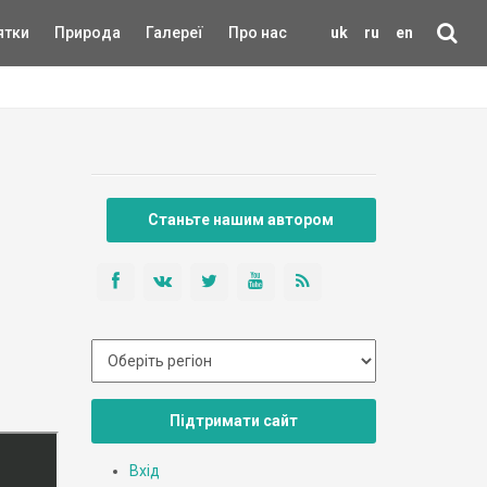
ятки
Природа
Галереї
Про нас
uk
ru
en
Станьте нашим автором
Підтримати сайт
Вхід