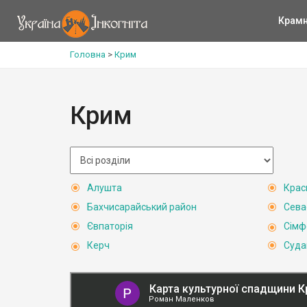
Крам
Головна
>
Крим
Крим
Алушта
Крас
Бахчисарайський район
Сева
Євпаторія
Сімф
Керч
Суда