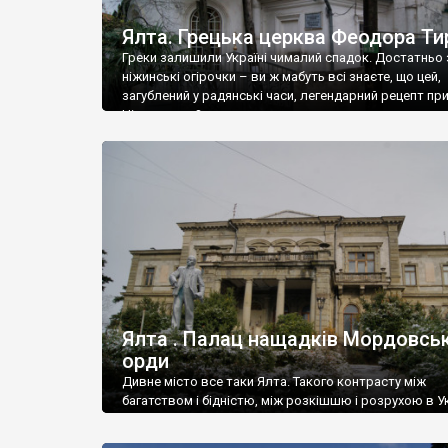
Ялта. Грецька церква Феодора Ти
Греки залишили Україні чималий спадок. Достатньо 
ніжинські огірочки – ви ж мабуть всі знаєте, що цей,
загублений у радянські часи, легендарний рецепт пр
Ніжин греки?
Ялта . Палац нащадків Мордовськ
орди
Дивне місто все таки Ялта. Такого контрасту між
багатством і бідністю, між розкішшю і розрухою в Ук
більше не знайдеш.