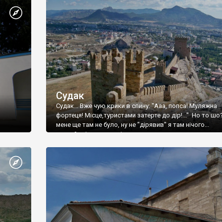
Судак
Судак... Вже чую крики в спину: "Ааа, попса! Муляжна
фортеця! Місце,туристами затерте до дір!..." Но то шо
мене ще там не було, ну не "дірявив" я там нічого...
принаймні до цього літа.