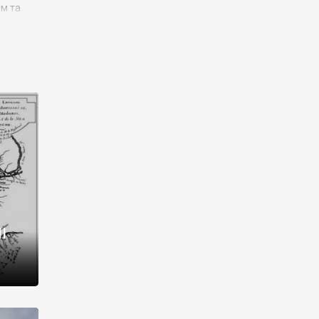
им та
ора і
є
го типу,
ей-
рний
ста:
 райони
від 2
I
і,
рукти,
 котрі