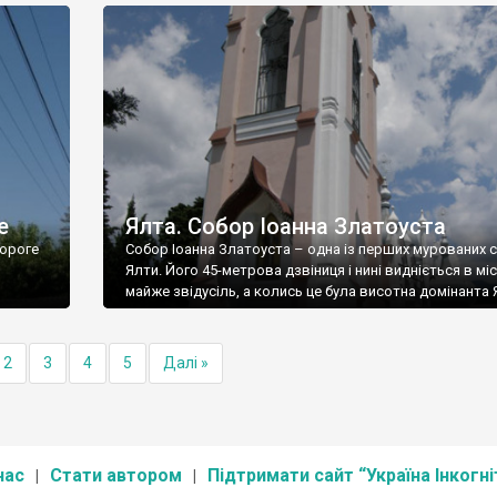
е
Ялта. Собор Іоанна Златоуста
ороге
Собор Іоанна Златоуста – одна із перших мурованих 
Ялти. Його 45-метрова дзвіниця і нині видніється в міс
майже звідусіль, а колись це була висотна домінанта 
2
3
4
5
Далі »
нас
Стати автором
Підтримати сайт “Україна Інкогні