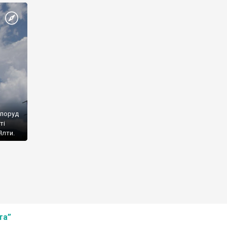
споруд
ті
Ялти.
та”