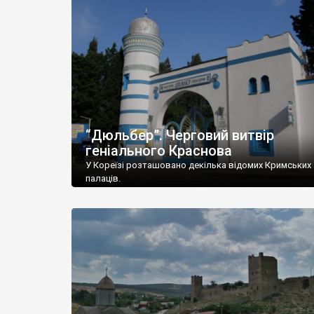
“Дюльбер”. Черговий витвір
геніального Краснова
У Кореїзі розташовано декілька відомих Кримських
палаців.