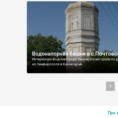
Водонапорная башня в с.Почтово
Интересную водонапорную башню посмотрели по д
из Симферополя в Бахчисарай.
1
Про 