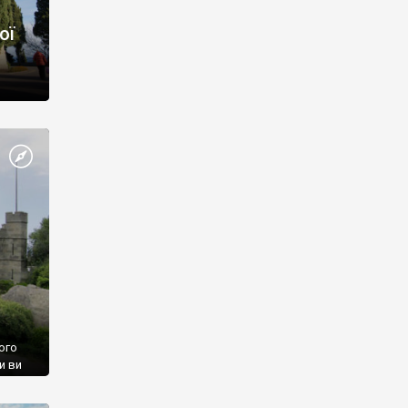
ої
ого
и ви