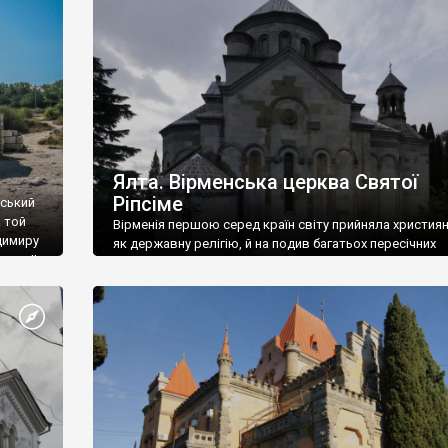
ефактів
називаються «повстяками» (postaki)…” “Вино. Крим
єкту
виробляє відмінне вино і його вдосталь: воно все ду
го».
легке біле і дуже […]
ти та
Ялта. Вірменська церква Святої
Ріпсіме
вський
 той
Вірменія першою серед країн світу прийняла христия
димиру
як державну релігію, й на подив багатьох пересічних
илю ІІ,
українців, які усіх кавказців вважають мусульманами,
 в
вірмени є відданими вірянами Христа