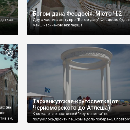
Богом дана Феодосія. Місто Ч.2
одиться
Друга частина звіту про "Богом дану" Феодосію буде 
менш насиченою ніж перша.
Тарханкутская кругосветка(от
Черноморского до Атлеша)
ших (на
але
К сожалению настоящей "кругосветки" не
тивізм,
получилось,пройти пешком вдоль побережья,поэтом
совершали радиальные вылазки из Оленевки.