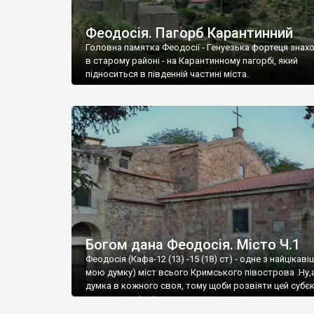
Феодосія. Пагорб Карантинний
Головна памятка Феодосії - Генуезька фортеця знах
в старому районі - на Карантинному пагорбі, який
підноситься в південній частині міста.
Богом дана Феодосія. Місто Ч.1
Феодосія (Кафа-12 (13) -15 (18) ст) - одне з найцікаві
мою думку) міст всього Кримського півострова .Ну,
думка в кожного своя, тому щоби розвіяти цей субєк
запрошую відвідати це