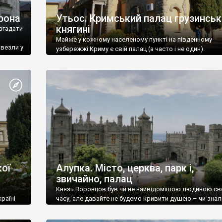
рона
Утьос. Кримський палац грузинськ
княгині
згадати
Майже у кожному населеному пункті на південному
ивезли у
узбережжі Криму є свій палац (а часто і не один).
ої
Алупка. Місто, церква, парк і,
звичайно, палац
Князь Воронцов був чи не найвідомішою людиною св
раїні
часу, але давайте не будемо кривити душею – чи знал
це прізвище до відвідин Алупки? Мабуть все таки ні.