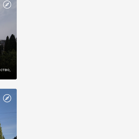
же
нство,