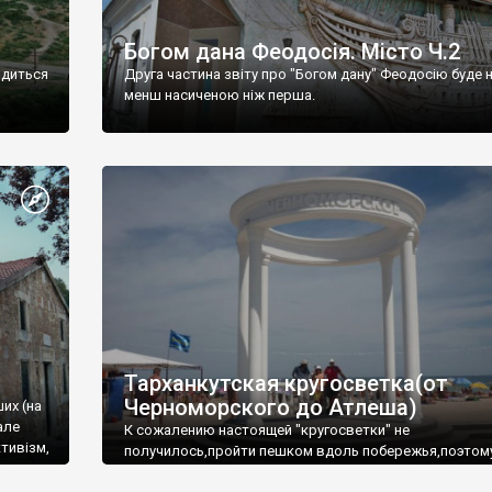
Богом дана Феодосія. Місто Ч.2
одиться
Друга частина звіту про "Богом дану" Феодосію буде 
менш насиченою ніж перша.
Тарханкутская кругосветка(от
Черноморского до Атлеша)
ших (на
але
К сожалению настоящей "кругосветки" не
тивізм,
получилось,пройти пешком вдоль побережья,поэтом
совершали радиальные вылазки из Оленевки.