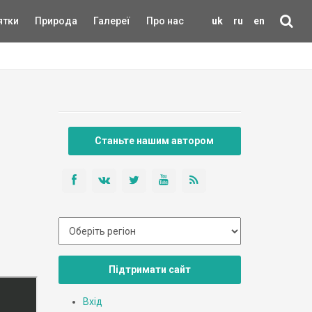
ятки
Природа
Галереї
Про нас
uk
ru
en
Станьте нашим автором
Підтримати сайт
Вхід