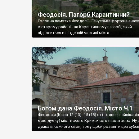
Феодосія. Пагорб Карантинний
Головна памятка Феодосії - Генуезька фортеця знах
в старому районі - на Карантинному пагорбі, який
підноситься в південній частині міста.
Богом дана Феодосія. Місто Ч.1
Феодосія (Кафа-12 (13) -15 (18) ст) - одне з найцікаві
мою думку) міст всього Кримського півострова .Ну,
думка в кожного своя, тому щоби розвіяти цей субєк
запрошую відвідати це