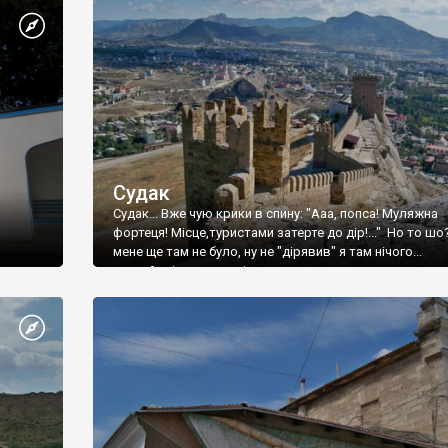
Судак
Судак... Вже чую крики в спину: "Ааа, попса! Муляжна
фортеця! Місце,туристами затерте до дір!..." Но то шо
мене ще там не було, ну не "дірявив" я там нічого...
принаймні до цього літа.