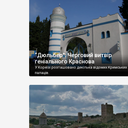
“Дюльбер”. Черговий витвір
геніального Краснова
У Кореїзі розташовано декілька відомих Кримських
палаців.