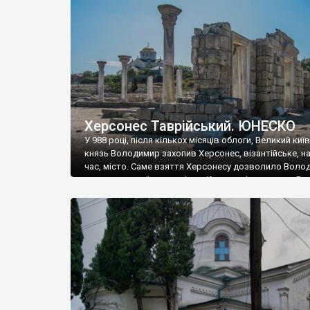
музею «Новгородський музей-заповідник» сотні арт
візантійської доби. Раритети викрадені з фондів об’
культурної спадщини ЮНЕСКО «Херсонеса Таврійсько
Офіційно – на виставку «Золото Візантії», але експер
влада в Україні вважають це лише […]
Херсонес Таврійський. ЮНЕСКО
У 988 році, після кількох місяців облоги, Великий киї
князь Володимир захопив Херсонес, візантійське, на
час, місто. Саме взяття Херсонесу дозволило Воло
диктувати свої умови візантійському імператору Вас
та одружитися з його дочкою Ганною. Цього ж року,
Херсонесі Володимир-язичник, став Василем-
християнином. А потім було Хрещення Русі. На честь
Херсонесу Таврійського названо місто […]