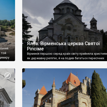
ефактів
називаються «повстяками» (postaki)…” “Вино. Крим
єкту
виробляє відмінне вино і його вдосталь: воно все ду
го».
легке біле і дуже […]
ти та
Ялта. Вірменська церква Святої
Ріпсіме
вський
 той
Вірменія першою серед країн світу прийняла христия
димиру
як державну релігію, й на подив багатьох пересічних
илю ІІ,
українців, які усіх кавказців вважають мусульманами,
 в
вірмени є відданими вірянами Христа