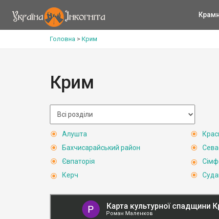
Крам
Головна
>
Крим
Крим
Алушта
Крас
Бахчисарайський район
Сева
Євпаторія
Сімф
Керч
Суда