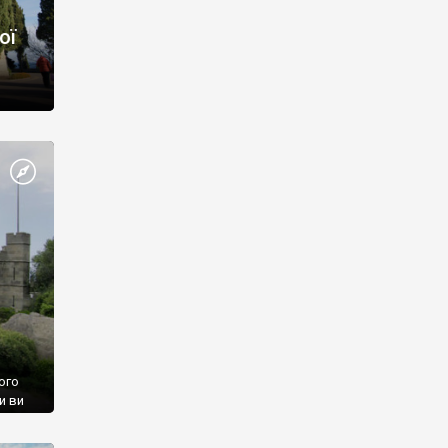
ої
ого
и ви