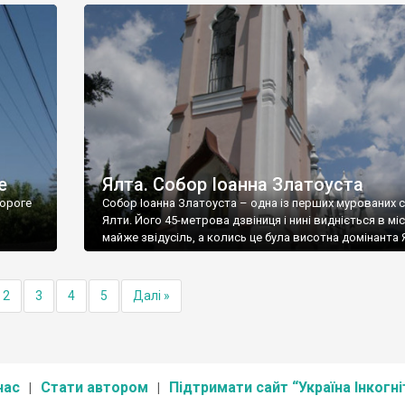
е
Ялта. Собор Іоанна Златоуста
ороге
Собор Іоанна Златоуста – одна із перших мурованих 
Ялти. Його 45-метрова дзвіниця і нині видніється в міс
майже звідусіль, а колись це була висотна домінанта 
2
3
4
5
Далі »
нас
Стати автором
Підтримати сайт “Україна Інкогні