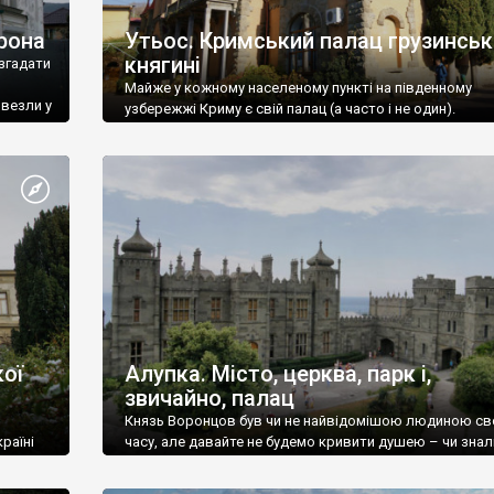
рона
Утьос. Кримський палац грузинськ
княгині
згадати
Майже у кожному населеному пункті на південному
ивезли у
узбережжі Криму є свій палац (а часто і не один).
ої
Алупка. Місто, церква, парк і,
звичайно, палац
Князь Воронцов був чи не найвідомішою людиною св
раїні
часу, але давайте не будемо кривити душею – чи знал
це прізвище до відвідин Алупки? Мабуть все таки ні.