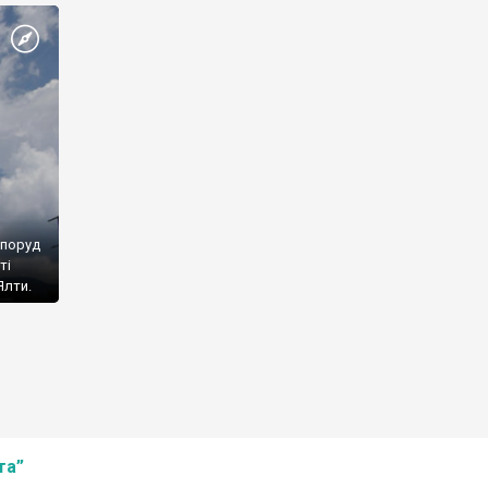
споруд
ті
Ялти.
та”