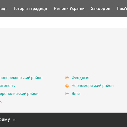
ниця
Історія і традиції
Регіони України
Закордон
Пам'
ноперекопський район
Феодосія
стополь
Чорноморський район
еропольський район
Ялта
к