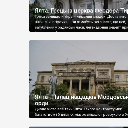
Ялта. Грецька церква Феодора Ти
Греки залишили Україні чималий спадок. Достатньо 
ніжинські огірочки – ви ж мабуть всі знаєте, що цей,
загублений у радянські часи, легендарний рецепт пр
Ніжин греки?
Ялта . Палац нащадків Мордовськ
орди
Дивне місто все таки Ялта. Такого контрасту між
багатством і бідністю, між розкішшю і розрухою в Ук
більше не знайдеш.