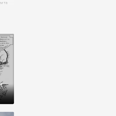
им та
ора і
є
го типу,
ей-
рний
ста:
 райони
від 2
I
і,
рукти,
 котрі