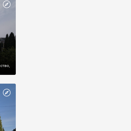
же
нство,