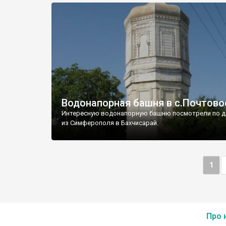
Водонапорная башня в с.Почтово
Интересную водонапорную башню посмотрели по д
из Симферополя в Бахчисарай.
1
Про 