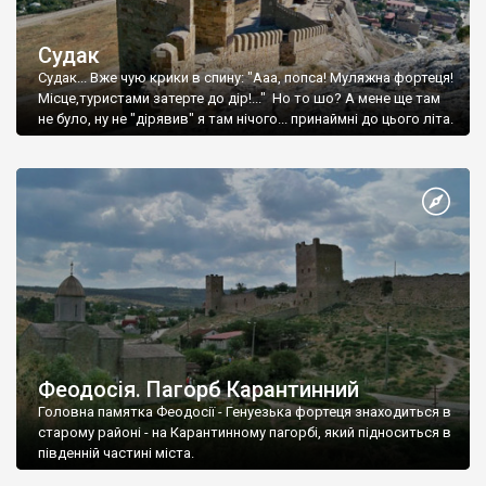
Судак
Судак... Вже чую крики в спину: "Ааа, попса! Муляжна фортеця!
Місце,туристами затерте до дір!..." Но то шо? А мене ще там
не було, ну не "дірявив" я там нічого... принаймні до цього літа.
Феодосія. Пагорб Карантинний
Головна памятка Феодосії - Генуезька фортеця знаходиться в
старому районі - на Карантинному пагорбі, який підноситься в
південній частині міста.