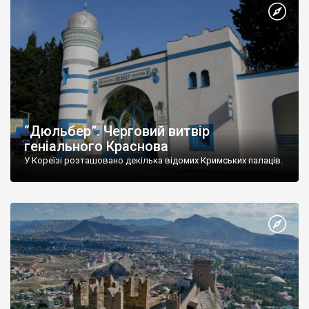
“Дюльбер”. Черговий витвір
геніального Краснова
У Кореїзі розташовано декілька відомих Кримських палаців.