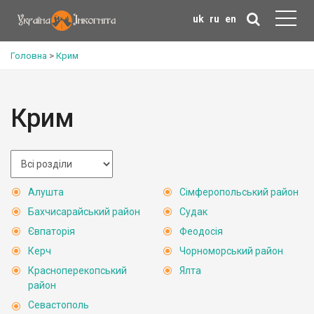
uk
ru
en
Головна
>
Крим
Крим
Алушта
Сімферопольський район
Бахчисарайський район
Судак
Євпаторія
Феодосія
Керч
Чорноморський район
Красноперекопський
Ялта
район
Севастополь