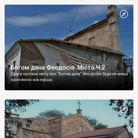
Богом дана Феодосія. Місто Ч.2
Друга частина звіту про "Богом дану" Феодосію буде не менш
насиченою ніж перша.