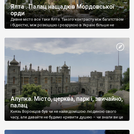
Ялта . Палац нащадків Мордовської
орди
Дивне місто все таки Ялта. Такого контрасту між багатством
і бідністю, між розкішшю і розрухою в Україні більше не
знайдеш.
Алупка. Місто, церква, парк і, звичайно,
палац
Князь Воронцов був чи не найвідомішою людиною свого
часу, але давайте не будемо кривити душею – чи знали ви це
прізвище до відвідин Алупки? Мабуть все таки ні.