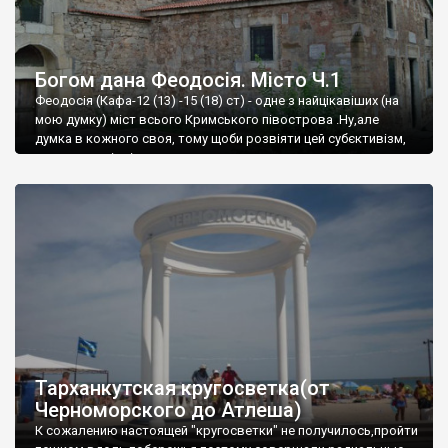
Богом дана Феодосія. Місто Ч.1
Феодосія (Кафа-12 (13) -15 (18) ст) - одне з найцікавіших (на
мою думку) міст всього Кримського півострова .Ну,але
думка в кожного своя, тому щоби розвіяти цей субєктивізм,
запрошую відвідати це
Тарханкутская кругосветка(от
Черноморского до Атлеша)
К сожалению настоящей "кругосветки" не получилось,пройти