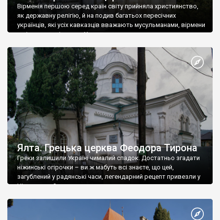
Вірменія першою серед країн світу прийняла християнство,
як державну релігію, й на подив багатьох пересічних
українців, які усіх кавказців вважають мусульманами, вірмени
є відданими вірянами Христа
Ялта. Грецька церква Феодора Тирона
Греки залишили Україні чималий спадок. Достатньо згадати
ніжинські огірочки – ви ж мабуть всі знаєте, що цей,
загублений у радянські часи, легендарний рецепт привезли у
Ніжин греки?