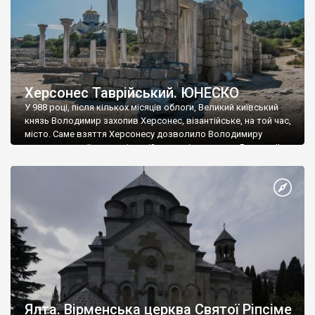
Херсонес Таврійський. ЮНЕСКО
У 988 році, після кількох місяців облоги, Великий київський
князь Володимир захопив Херсонес, візантійське, на той час,
місто. Саме взяття Херсонесу дозволило Володимиру
диктувати свої умови візантійському імператору Василю ІІ, та
одружитися з його дочкою Ганною. Цього ж року, в
Херсонесі Володимир-язичник, став Василем-християнином.
А потім було Хрещення Русі. На честь Херсонесу Таврійського
названо місто […]
Ялта. Вірменська церква Святої Ріпсіме