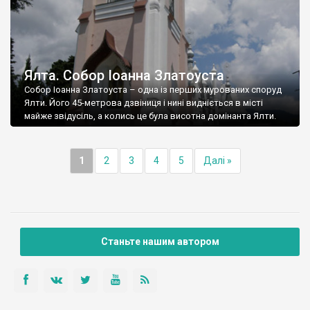
Ялта. Собор Іоанна Златоуста
Собор Іоанна Златоуста – одна із перших мурованих споруд
Ялти. Його 45-метрова дзвіниця і нині видніється в місті
майже звідусіль, а колись це була висотна домінанта Ялти.
1
2
3
4
5
Далі »
Станьте нашим автором