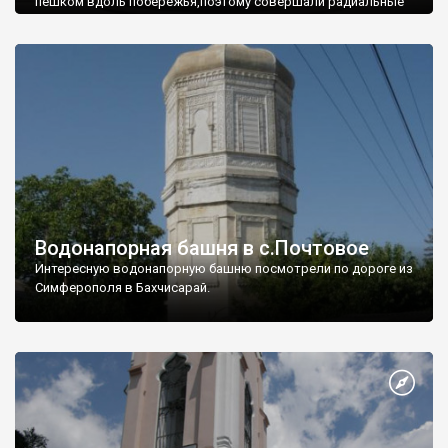
пешком вдоль побережья,поэтому совершали радиальные
вылазки из Оленевки.
Водонапорная башня в с.Почтовое
Интересную водонапорную башню посмотрели по дороге из
Симферополя в Бахчисарай.