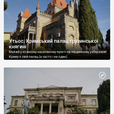
Утьос. Кримський палац грузинської
княгині
Майже у кожному населеному пункті на південному узбережжі
Криму є свій палац (а часто і не один).