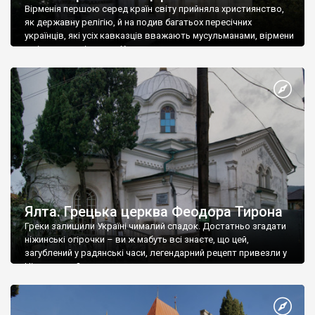
Вірменія першою серед країн світу прийняла християнство,
як державну релігію, й на подив багатьох пересічних
українців, які усіх кавказців вважають мусульманами, вірмени
є відданими вірянами Христа
Ялта. Грецька церква Феодора Тирона
Греки залишили Україні чималий спадок. Достатньо згадати
ніжинські огірочки – ви ж мабуть всі знаєте, що цей,
загублений у радянські часи, легендарний рецепт привезли у
Ніжин греки?