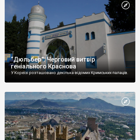
“Дюльбер”. Черговий витвір
геніального Краснова
У Кореїзі розташовано декілька відомих Кримських палаців.