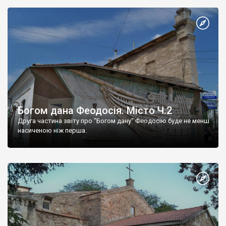
Богом дана Феодосія. Місто Ч.2
Друга частина звіту про "Богом дану" Феодосію буде не менш
насиченою ніж перша.