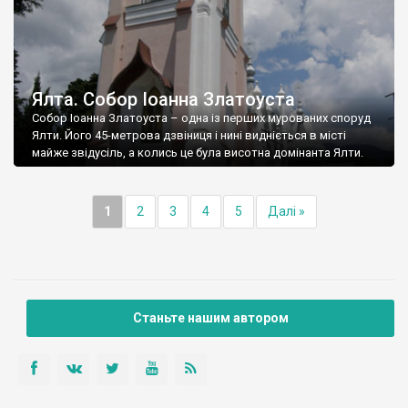
Ялта. Собор Іоанна Златоуста
Собор Іоанна Златоуста – одна із перших мурованих споруд
Ялти. Його 45-метрова дзвіниця і нині видніється в місті
майже звідусіль, а колись це була висотна домінанта Ялти.
1
2
3
4
5
Далі »
Станьте нашим автором