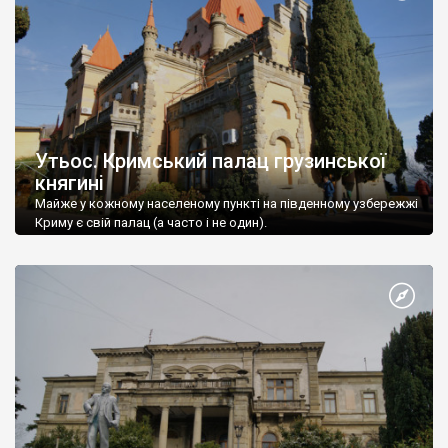
Утьос. Кримський палац грузинської
княгині
Майже у кожному населеному пункті на південному узбережжі
Криму є свій палац (а часто і не один).