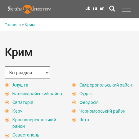
uk
ru
en
Головна
>
Крим
Крим
Алушта
Сімферопольський район
Бахчисарайський район
Судак
Євпаторія
Феодосія
Керч
Чорноморський район
Красноперекопський
Ялта
район
Севастополь