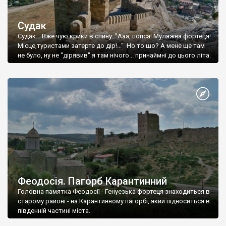
Судак
Судак... Вже чую крики в спину: "Ааа, попса! Муляжна фортеця!
Місце,туристами затерте до дір!..." Но то шо? А мене ще там
не було, ну не "дірявив" я там нічого... принаймні до цього літа.
Феодосія. Пагорб Карантинний
Головна памятка Феодосії - Генуезька фортеця знаходиться в
старому районі - на Карантинному пагорбі, який підноситься в
південній частині міста.