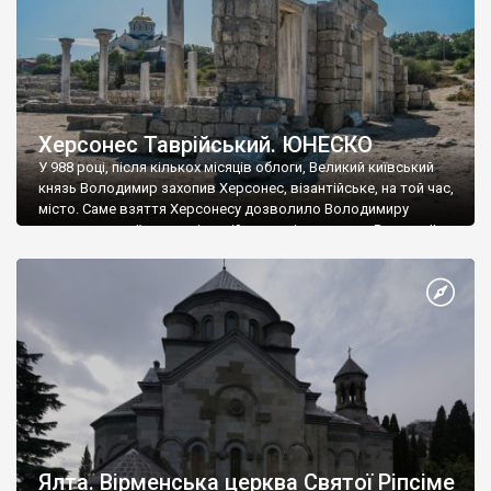
Херсонес Таврійський. ЮНЕСКО
У 988 році, після кількох місяців облоги, Великий київський
князь Володимир захопив Херсонес, візантійське, на той час,
місто. Саме взяття Херсонесу дозволило Володимиру
диктувати свої умови візантійському імператору Василю ІІ, та
одружитися з його дочкою Ганною. Цього ж року, в
Херсонесі Володимир-язичник, став Василем-християнином.
А потім було Хрещення Русі. На честь Херсонесу Таврійського
названо місто […]
Ялта. Вірменська церква Святої Ріпсіме