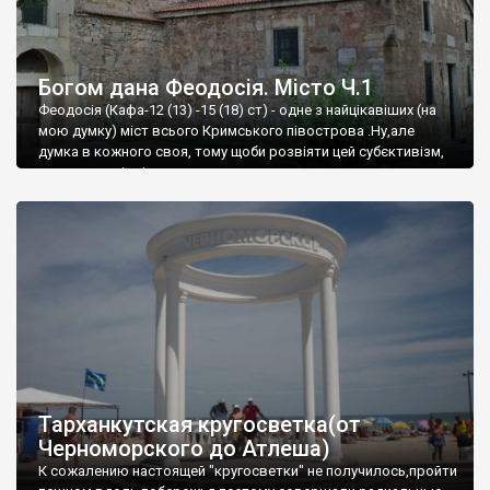
Богом дана Феодосія. Місто Ч.1
Феодосія (Кафа-12 (13) -15 (18) ст) - одне з найцікавіших (на
мою думку) міст всього Кримського півострова .Ну,але
думка в кожного своя, тому щоби розвіяти цей субєктивізм,
запрошую відвідати це
Тарханкутская кругосветка(от
Черноморского до Атлеша)
К сожалению настоящей "кругосветки" не получилось,пройти