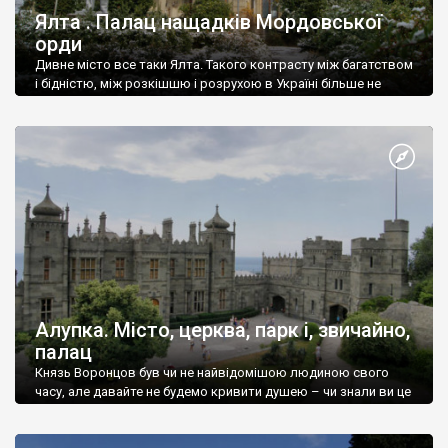
Ялта . Палац нащадків Мордовської
орди
Дивне місто все таки Ялта. Такого контрасту між багатством
і бідністю, між розкішшю і розрухою в Україні більше не
знайдеш.
Алупка. Місто, церква, парк і, звичайно,
палац
Князь Воронцов був чи не найвідомішою людиною свого
часу, але давайте не будемо кривити душею – чи знали ви це
прізвище до відвідин Алупки? Мабуть все таки ні.