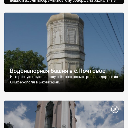
пешком вдоль побережья,поэтому совершали радиальные
вылазки из Оленевки.
Водонапорная башня в с.Почтовое
Интересную водонапорную башню посмотрели по дороге из
Симферополя в Бахчисарай.