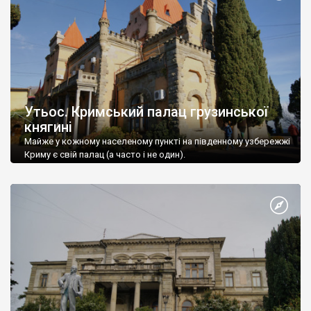
Утьос. Кримський палац грузинської
княгині
Майже у кожному населеному пункті на південному узбережжі
Криму є свій палац (а часто і не один).