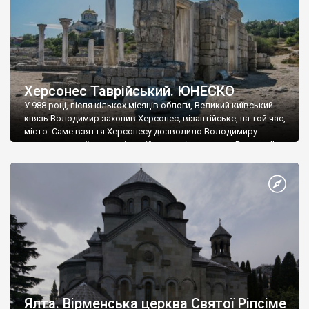
Херсонес Таврійський. ЮНЕСКО
У 988 році, після кількох місяців облоги, Великий київський
князь Володимир захопив Херсонес, візантійське, на той час,
місто. Саме взяття Херсонесу дозволило Володимиру
диктувати свої умови візантійському імператору Василю ІІ, та
одружитися з його дочкою Ганною. Цього ж року, в
Херсонесі Володимир-язичник, став Василем-християнином.
А потім було Хрещення Русі. На честь Херсонесу Таврійського
названо місто […]
Ялта. Вірменська церква Святої Ріпсіме