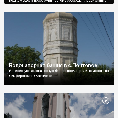
пешком вдоль побережья,поэтому совершали радиальные
вылазки из Оленевки.
Водонапорная башня в с.Почтовое
Интересную водонапорную башню посмотрели по дороге из
Симферополя в Бахчисарай.