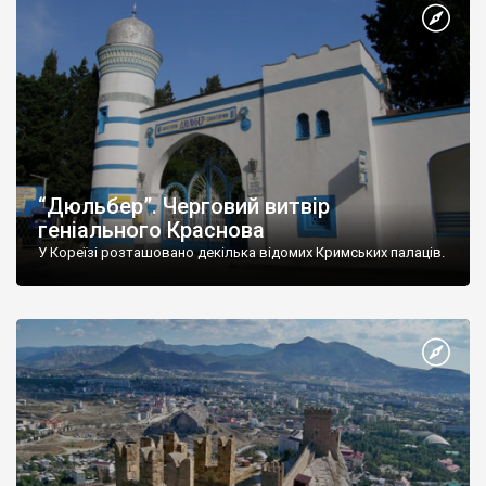
“Дюльбер”. Черговий витвір
геніального Краснова
У Кореїзі розташовано декілька відомих Кримських палаців.