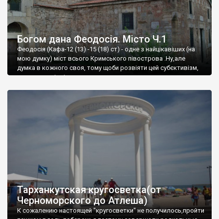
Богом дана Феодосія. Місто Ч.1
Феодосія (Кафа-12 (13) -15 (18) ст) - одне з найцікавіших (на
мою думку) міст всього Кримського півострова .Ну,але
думка в кожного своя, тому щоби розвіяти цей субєктивізм,
запрошую відвідати це
Тарханкутская кругосветка(от
Черноморского до Атлеша)
К сожалению настоящей "кругосветки" не получилось,пройти