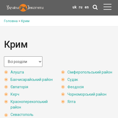
uk
ru
en
Головна
>
Крим
Крим
Алушта
Сімферопольський район
Бахчисарайський район
Судак
Євпаторія
Феодосія
Керч
Чорноморський район
Красноперекопський
Ялта
район
Севастополь