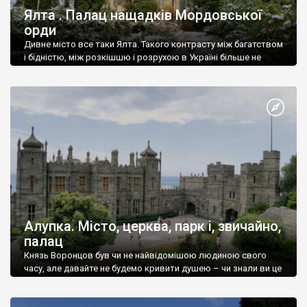
Ялта . Палац нащадків Мордовської
орди
Дивне місто все таки Ялта. Такого контрасту між багатством
і бідністю, між розкішшю і розрухою в Україні більше не
знайдеш.
Алупка. Місто, церква, парк і, звичайно,
палац
Князь Воронцов був чи не найвідомішою людиною свого
часу, але давайте не будемо кривити душею – чи знали ви це
прізвище до відвідин Алупки? Мабуть все таки ні.