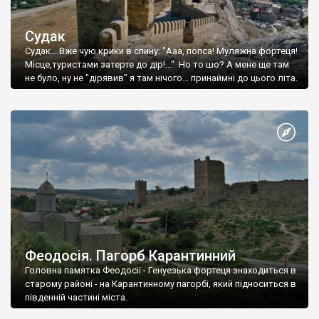
Судак
Судак... Вже чую крики в спину: "Ааа, попса! Муляжна фортеця!
Місце,туристами затерте до дір!..." Но то шо? А мене ще там
не було, ну не "дірявив" я там нічого... принаймні до цього літа.
Феодосія. Пагорб Карантинний
Головна памятка Феодосії - Генуезька фортеця знаходиться в
старому районі - на Карантинному пагорбі, який підноситься в
південній частині міста.