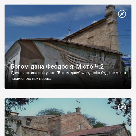
Богом дана Феодосія. Місто Ч.2
Друга частина звіту про "Богом дану" Феодосію буде не менш
насиченою ніж перша.