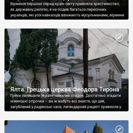
Вірменія першою серед країн світу прийняла християнство,
як державну релігію, й на подив багатьох пересічних
українців, які усіх кавказців вважають мусульманами, вірмени
є відданими вірянами Христа
Ялта. Грецька церква Феодора Тирона
Греки залишили Україні чималий спадок. Достатньо згадати
ніжинські огірочки – ви ж мабуть всі знаєте, що цей,
загублений у радянські часи, легендарний рецепт привезли у
Ніжин греки?