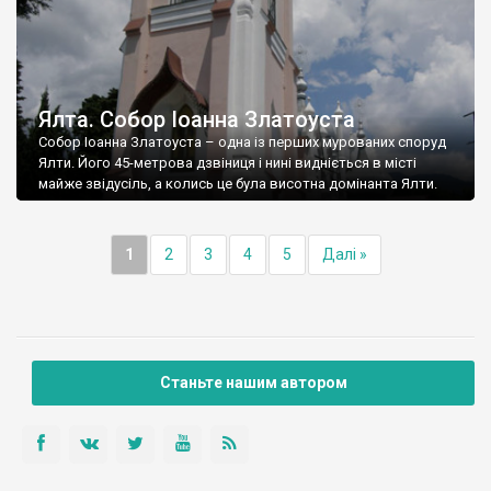
Ялта. Собор Іоанна Златоуста
Собор Іоанна Златоуста – одна із перших мурованих споруд
Ялти. Його 45-метрова дзвіниця і нині видніється в місті
майже звідусіль, а колись це була висотна домінанта Ялти.
1
2
3
4
5
Далі »
Станьте нашим автором