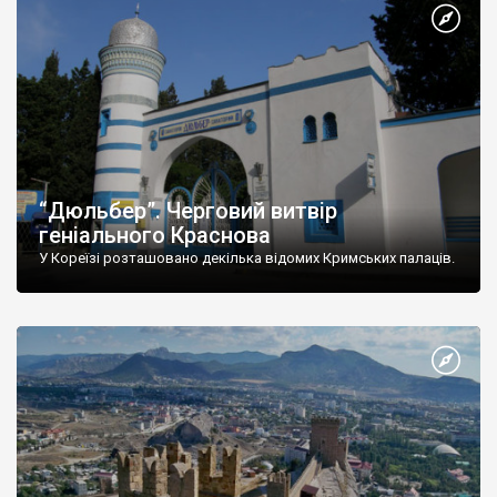
“Дюльбер”. Черговий витвір
геніального Краснова
У Кореїзі розташовано декілька відомих Кримських палаців.