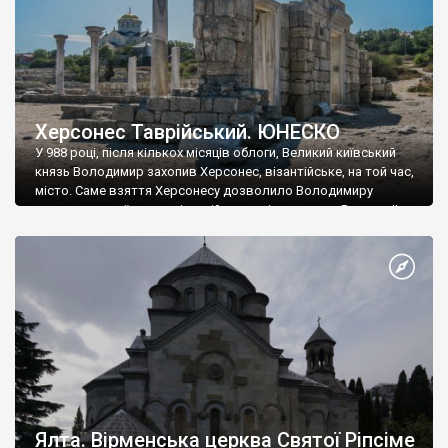
Херсонес Таврійський. ЮНЕСКО
У 988 році, після кількох місяців облоги, Великий київський
князь Володимир захопив Херсонес, візантійське, на той час,
місто. Саме взяття Херсонесу дозволило Володимиру
диктувати свої умови візантійському імператору Василю ІІ, та
одружитися з його дочкою Ганною. Цього ж року, в
Херсонесі Володимир-язичник, став Василем-християнином.
А потім було Хрещення Русі. На честь Херсонесу Таврійського
названо місто […]
Ялта. Вірменська церква Святої Ріпсіме