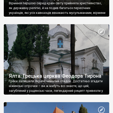
Вірменія першою серед країн світу прийняла християнство,
як державну релігію, й на подив багатьох пересічних
українців, які усіх кавказців вважають мусульманами, вірмени
є відданими вірянами Христа
Ялта. Грецька церква Феодора Тирона
Греки залишили Україні чималий спадок. Достатньо згадати
ніжинські огірочки – ви ж мабуть всі знаєте, що цей,
загублений у радянські часи, легендарний рецепт привезли у
Ніжин греки?