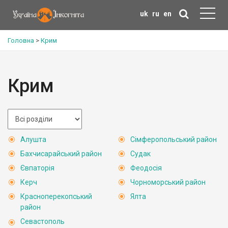
uk
ru
en
Головна
>
Крим
Крим
Алушта
Сімферопольський район
Бахчисарайський район
Судак
Євпаторія
Феодосія
Керч
Чорноморський район
Красноперекопський
Ялта
район
Севастополь