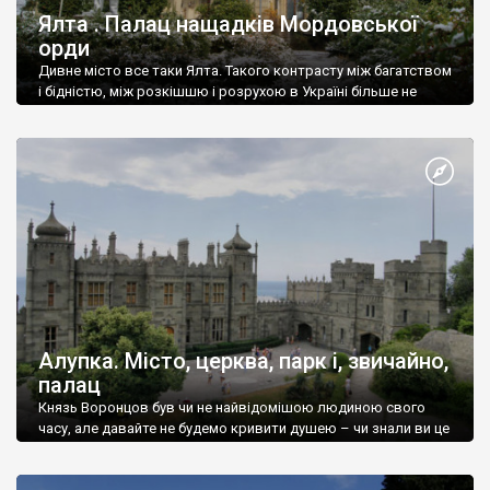
Ялта . Палац нащадків Мордовської
орди
Дивне місто все таки Ялта. Такого контрасту між багатством
і бідністю, між розкішшю і розрухою в Україні більше не
знайдеш.
Алупка. Місто, церква, парк і, звичайно,
палац
Князь Воронцов був чи не найвідомішою людиною свого
часу, але давайте не будемо кривити душею – чи знали ви це
прізвище до відвідин Алупки? Мабуть все таки ні.