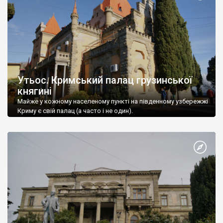
Утьос. Кримський палац грузинської
княгині
Майже у кожному населеному пункті на південному узбережжі
Криму є свій палац (а часто і не один).