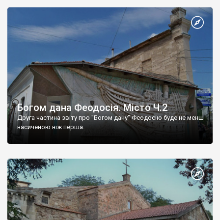
Богом дана Феодосія. Місто Ч.2
Друга частина звіту про "Богом дану" Феодосію буде не менш
насиченою ніж перша.