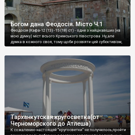
Богом дана Феодосія. Місто Ч.1
Феодосія (Кафа-12 (13) -15 (18) ст) - одне з найцікавіших (на
мою думку) міст всього Кримського півострова .Ну,але
думка в кожного своя, тому щоби розвіяти цей субєктивізм,
запрошую відвідати це
Тарханкутская кругосветка(от
Черноморского до Атлеша)
К сожалению настоящей "кругосветки" не получилось,пройти