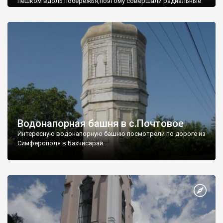
пешком вдоль побережья,поэтому совершали радиальные
вылазки из Оленевки.
Водонапорная башня в с.Почтовое
Интересную водонапорную башню посмотрели по дороге из
Симферополя в Бахчисарай.