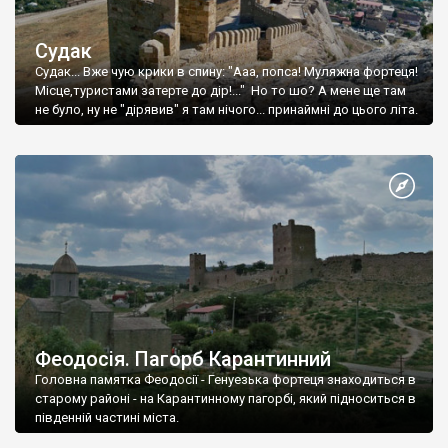
Судак
Судак... Вже чую крики в спину: "Ааа, попса! Муляжна фортеця!
Місце,туристами затерте до дір!..." Но то шо? А мене ще там
не було, ну не "дірявив" я там нічого... принаймні до цього літа.
Феодосія. Пагорб Карантинний
Головна памятка Феодосії - Генуезька фортеця знаходиться в
старому районі - на Карантинному пагорбі, який підноситься в
південній частині міста.