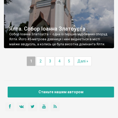
Ялта. Собор Іоанна Златоуста
Собор Іоанна Златоуста – одна із перших мурованих споруд
Ялти. Його 45-метрова дзвіниця і нині видніється в місті
майже звідусіль, а колись це була висотна домінанта Ялти.
1
2
3
4
5
Далі »
Станьте нашим автором