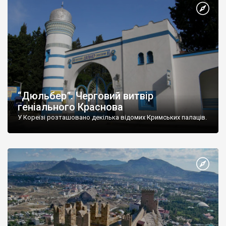
“Дюльбер”. Черговий витвір
геніального Краснова
У Кореїзі розташовано декілька відомих Кримських палаців.