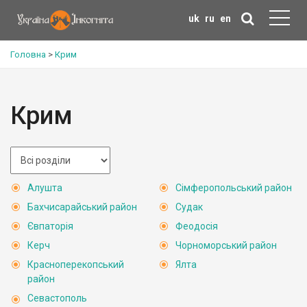
uk
ru
en
Головна
>
Крим
Крим
Алушта
Сімферопольський район
Бахчисарайський район
Судак
Євпаторія
Феодосія
Керч
Чорноморський район
Красноперекопський
Ялта
район
Севастополь