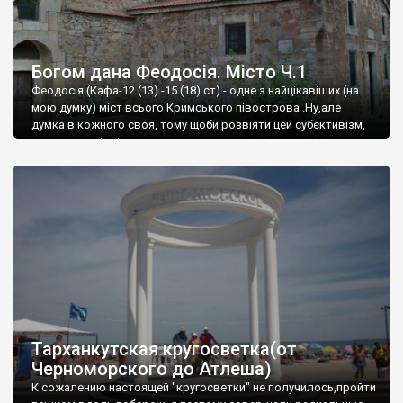
Богом дана Феодосія. Місто Ч.1
Феодосія (Кафа-12 (13) -15 (18) ст) - одне з найцікавіших (на
мою думку) міст всього Кримського півострова .Ну,але
думка в кожного своя, тому щоби розвіяти цей субєктивізм,
запрошую відвідати це
Тарханкутская кругосветка(от
Черноморского до Атлеша)
К сожалению настоящей "кругосветки" не получилось,пройти