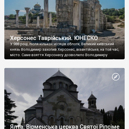
Херсонес Таврійський. ЮНЕСКО
У 988 році, після кількох місяців облоги, Великий київський
князь Володимир захопив Херсонес, візантійське, на той час,
місто. Саме взяття Херсонесу дозволило Володимиру
диктувати свої умови візантійському імператору Василю ІІ, та
одружитися з його дочкою Ганною. Цього ж року, в
Херсонесі Володимир-язичник, став Василем-християнином.
А потім було Хрещення Русі. На честь Херсонесу Таврійського
названо місто […]
Ялта. Вірменська церква Святої Ріпсіме