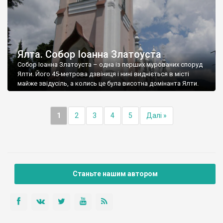
Ялта. Собор Іоанна Златоуста
Собор Іоанна Златоуста – одна із перших мурованих споруд
Ялти. Його 45-метрова дзвіниця і нині видніється в місті
майже звідусіль, а колись це була висотна домінанта Ялти.
1
2
3
4
5
Далі »
Станьте нашим автором