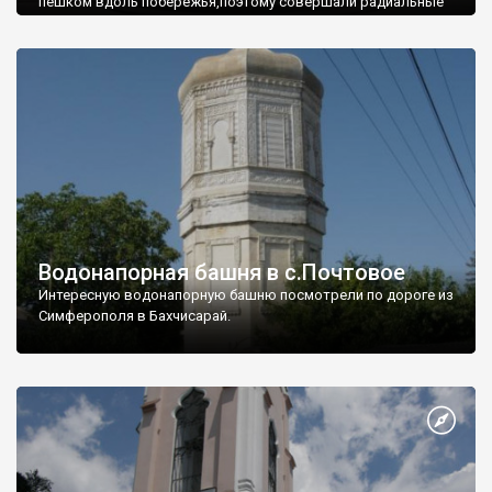
пешком вдоль побережья,поэтому совершали радиальные
вылазки из Оленевки.
Водонапорная башня в с.Почтовое
Интересную водонапорную башню посмотрели по дороге из
Симферополя в Бахчисарай.