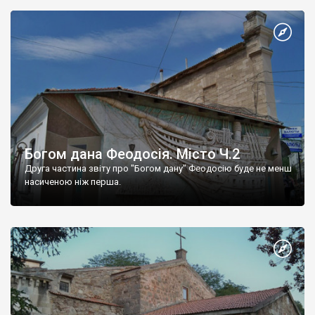
Богом дана Феодосія. Місто Ч.2
Друга частина звіту про "Богом дану" Феодосію буде не менш
насиченою ніж перша.