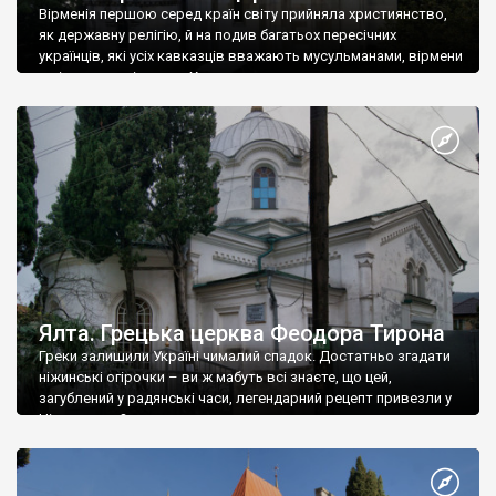
Вірменія першою серед країн світу прийняла християнство,
як державну релігію, й на подив багатьох пересічних
українців, які усіх кавказців вважають мусульманами, вірмени
є відданими вірянами Христа
Ялта. Грецька церква Феодора Тирона
Греки залишили Україні чималий спадок. Достатньо згадати
ніжинські огірочки – ви ж мабуть всі знаєте, що цей,
загублений у радянські часи, легендарний рецепт привезли у
Ніжин греки?