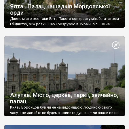
Ялта . Палац нащадків Мордовської
орди
Дивне місто все таки Ялта. Такого контрасту між багатством
і бідністю, між розкішшю і розрухою в Україні більше не
знайдеш.
Алупка. Місто, церква, парк і, звичайно,
палац
Князь Воронцов був чи не найвідомішою людиною свого
часу, але давайте не будемо кривити душею – чи знали ви це
прізвище до відвідин Алупки? Мабуть все таки ні.