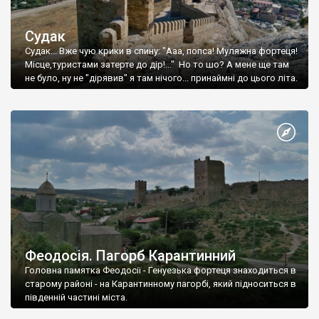
Судак
Судак... Вже чую крики в спину: "Ааа, попса! Муляжна фортеця!
Місце,туристами затерте до дір!..." Но то шо? А мене ще там
не було, ну не "дірявив" я там нічого... принаймні до цього літа.
Феодосія. Пагорб Карантинний
Головна памятка Феодосії - Генуезька фортеця знаходиться в
старому районі - на Карантинному пагорбі, який підноситься в
південній частині міста.