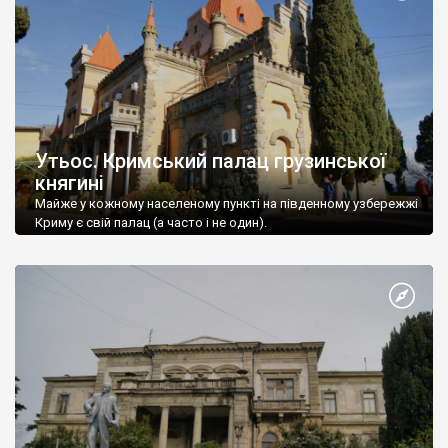
Утьос. Кримський палац грузинської
княгині
Майже у кожному населеному пункті на південному узбережжі
Криму є свій палац (а часто і не один).