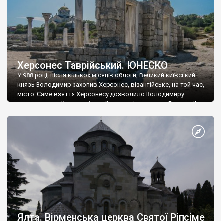
Херсонес Таврійський. ЮНЕСКО
У 988 році, після кількох місяців облоги, Великий київський
князь Володимир захопив Херсонес, візантійське, на той час,
місто. Саме взяття Херсонесу дозволило Володимиру
диктувати свої умови візантійському імператору Василю ІІ, та
одружитися з його дочкою Ганною. Цього ж року, в
Херсонесі Володимир-язичник, став Василем-християнином.
А потім було Хрещення Русі. На честь Херсонесу Таврійського
названо місто […]
Ялта. Вірменська церква Святої Ріпсіме