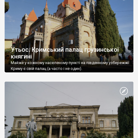
Утьос. Кримський палац грузинської
княгині
Майже у кожному населеному пункті на південному узбережжі
Криму є свій палац (а часто і не один).