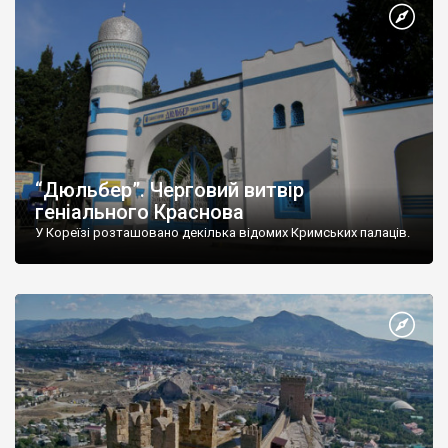
“Дюльбер”. Черговий витвір
геніального Краснова
У Кореїзі розташовано декілька відомих Кримських палаців.