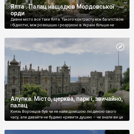
Ялта . Палац нащадків Мордовської
орди
Дивне місто все таки Ялта. Такого контрасту між багатством
і бідністю, між розкішшю і розрухою в Україні більше не
знайдеш.
Алупка. Місто, церква, парк і, звичайно,
палац
Князь Воронцов був чи не найвідомішою людиною свого
часу, але давайте не будемо кривити душею – чи знали ви це
прізвище до відвідин Алупки? Мабуть все таки ні.