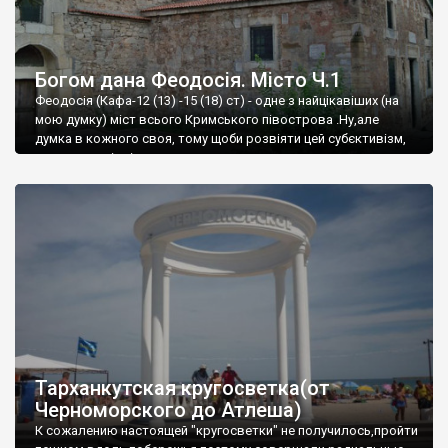
Богом дана Феодосія. Місто Ч.1
Феодосія (Кафа-12 (13) -15 (18) ст) - одне з найцікавіших (на
мою думку) міст всього Кримського півострова .Ну,але
думка в кожного своя, тому щоби розвіяти цей субєктивізм,
запрошую відвідати це
Тарханкутская кругосветка(от
Черноморского до Атлеша)
К сожалению настоящей "кругосветки" не получилось,пройти