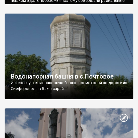
пешком вдоль побережья,поэтому совершали радиальные
вылазки из Оленевки.
Водонапорная башня в с.Почтовое
Интересную водонапорную башню посмотрели по дороге из
Симферополя в Бахчисарай.