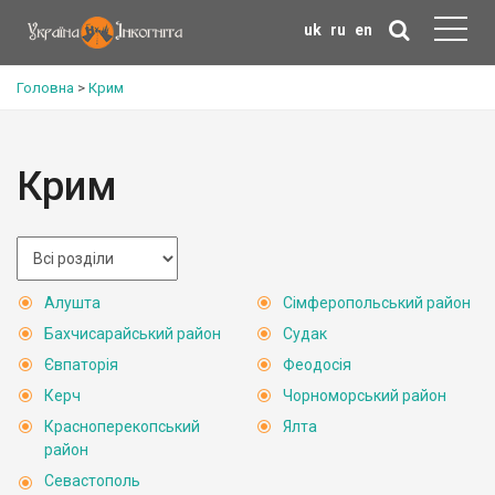
uk
ru
en
Головна
>
Крим
Крим
Алушта
Сімферопольський район
Бахчисарайський район
Судак
Євпаторія
Феодосія
Керч
Чорноморський район
Красноперекопський
Ялта
район
Севастополь