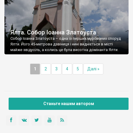
Ялта. Собор Іоанна Златоуста
Собор Іоанна Златоуста – одна із перших мурованих споруд
Ялти. Його 45-метрова дзвіниця і нині видніється в місті
майже звідусіль, а колись це була висотна домінанта Ялти.
1
2
3
4
5
Далі »
Станьте нашим автором