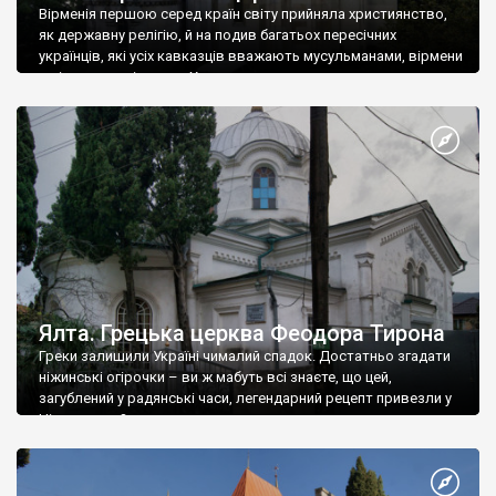
Вірменія першою серед країн світу прийняла християнство,
як державну релігію, й на подив багатьох пересічних
українців, які усіх кавказців вважають мусульманами, вірмени
є відданими вірянами Христа
Ялта. Грецька церква Феодора Тирона
Греки залишили Україні чималий спадок. Достатньо згадати
ніжинські огірочки – ви ж мабуть всі знаєте, що цей,
загублений у радянські часи, легендарний рецепт привезли у
Ніжин греки?