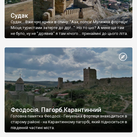
Судак
Судак... Вже чую крики в спину: "Ааа, попса! Муляжна фортеця!
Місце,туристами затерте до дір!..." Но то шо? А мене ще там
не було, ну не "дірявив" я там нічого... принаймні до цього літа.
Феодосія. Пагорб Карантинний
Головна памятка Феодосії - Генуезька фортеця знаходиться в
старому районі - на Карантинному пагорбі, який підноситься в
південній частині міста.