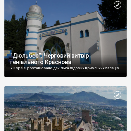
“Дюльбер”. Черговий витвір
геніального Краснова
У Кореїзі розташовано декілька відомих Кримських палаців.