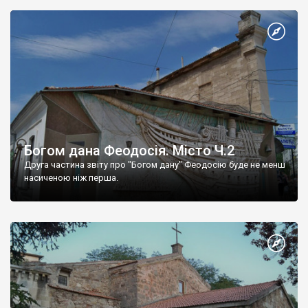
Богом дана Феодосія. Місто Ч.2
Друга частина звіту про "Богом дану" Феодосію буде не менш
насиченою ніж перша.