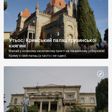
Утьос. Кримський палац грузинської
княгині
Майже у кожному населеному пункті на південному узбережжі
Криму є свій палац (а часто і не один).