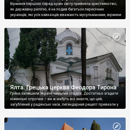
Вірменія першою серед країн світу прийняла християнство,
як державну релігію, й на подив багатьох пересічних
українців, які усіх кавказців вважають мусульманами, вірмени
є відданими вірянами Христа
Ялта. Грецька церква Феодора Тирона
Греки залишили Україні чималий спадок. Достатньо згадати
ніжинські огірочки – ви ж мабуть всі знаєте, що цей,
загублений у радянські часи, легендарний рецепт привезли у
Ніжин греки?