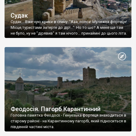
Судак
Судак... Вже чую крики в спину: "Ааа, попса! Муляжна фортеця!
Місце,туристами затерте до дір!..." Но то шо? А мене ще там
не було, ну не "дірявив" я там нічого... принаймні до цього літа.
Феодосія. Пагорб Карантинний
Головна памятка Феодосії - Генуезька фортеця знаходиться в
старому районі - на Карантинному пагорбі, який підноситься в
південній частині міста.