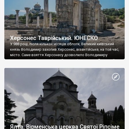
Херсонес Таврійський. ЮНЕСКО
У 988 році, після кількох місяців облоги, Великий київський
князь Володимир захопив Херсонес, візантійське, на той час,
місто. Саме взяття Херсонесу дозволило Володимиру
диктувати свої умови візантійському імператору Василю ІІ, та
одружитися з його дочкою Ганною. Цього ж року, в
Херсонесі Володимир-язичник, став Василем-християнином.
А потім було Хрещення Русі. На честь Херсонесу Таврійського
названо місто […]
Ялта. Вірменська церква Святої Ріпсіме