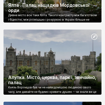
Ялта . Палац нащадків Мордовської
орди
Дивне місто все таки Ялта. Такого контрасту між багатством
і бідністю, між розкішшю і розрухою в Україні більше не
знайдеш.
Алупка. Місто, церква, парк і, звичайно,
палац
Князь Воронцов був чи не найвідомішою людиною свого
часу, але давайте не будемо кривити душею – чи знали ви це
прізвище до відвідин Алупки? Мабуть все таки ні.