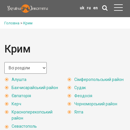
uk
ru
en
Головна
>
Крим
Крим
Алушта
Сімферопольський район
Бахчисарайський район
Судак
Євпаторія
Феодосія
Керч
Чорноморський район
Красноперекопський
Ялта
район
Севастополь