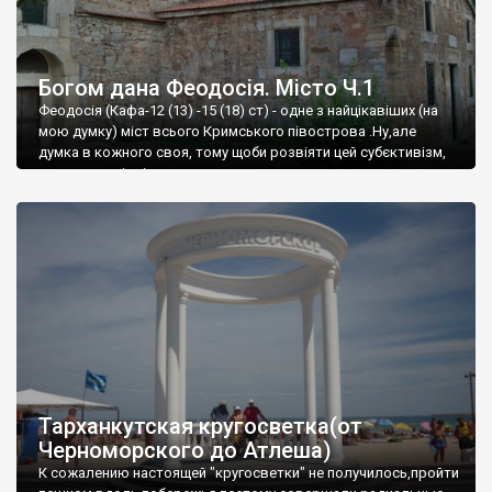
Богом дана Феодосія. Місто Ч.1
Феодосія (Кафа-12 (13) -15 (18) ст) - одне з найцікавіших (на
мою думку) міст всього Кримського півострова .Ну,але
думка в кожного своя, тому щоби розвіяти цей субєктивізм,
запрошую відвідати це
Тарханкутская кругосветка(от
Черноморского до Атлеша)
К сожалению настоящей "кругосветки" не получилось,пройти