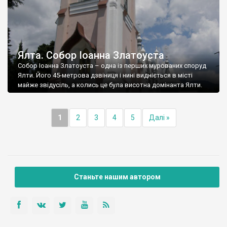
Ялта. Собор Іоанна Златоуста
Собор Іоанна Златоуста – одна із перших мурованих споруд
Ялти. Його 45-метрова дзвіниця і нині видніється в місті
майже звідусіль, а колись це була висотна домінанта Ялти.
1
2
3
4
5
Далі »
Станьте нашим автором