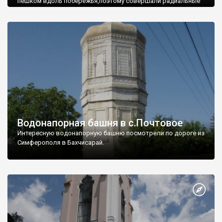
пешком вдоль побережья,поэтому совершали радиальные
вылазки из Оленевки.
Водонапорная башня в с.Почтовое
Интересную водонапорную башню посмотрели по дороге из
Симферополя в Бахчисарай.