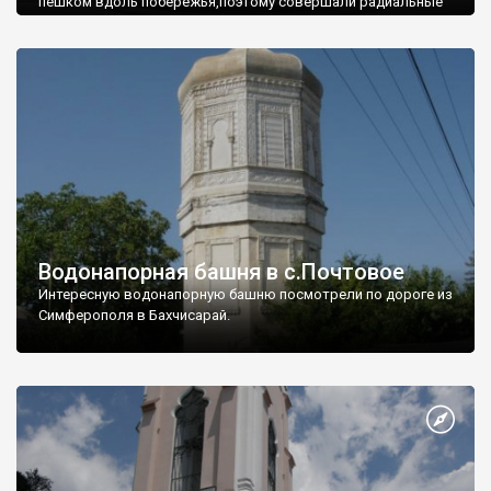
пешком вдоль побережья,поэтому совершали радиальные
вылазки из Оленевки.
Водонапорная башня в с.Почтовое
Интересную водонапорную башню посмотрели по дороге из
Симферополя в Бахчисарай.