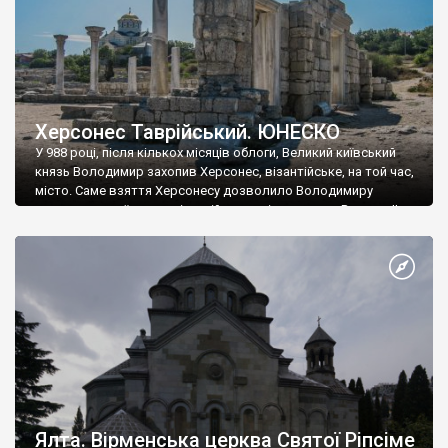
Херсонес Таврійський. ЮНЕСКО
У 988 році, після кількох місяців облоги, Великий київський
князь Володимир захопив Херсонес, візантійське, на той час,
місто. Саме взяття Херсонесу дозволило Володимиру
диктувати свої умови візантійському імператору Василю ІІ, та
одружитися з його дочкою Ганною. Цього ж року, в
Херсонесі Володимир-язичник, став Василем-християнином.
А потім було Хрещення Русі. На честь Херсонесу Таврійського
названо місто […]
Ялта. Вірменська церква Святої Ріпсіме