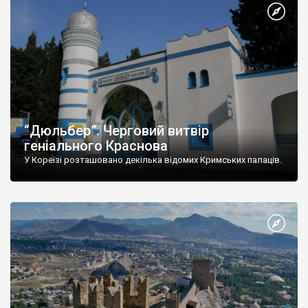
“Дюльбер”. Черговий витвір
геніального Краснова
У Кореїзі розташовано декілька відомих Кримських палаців.