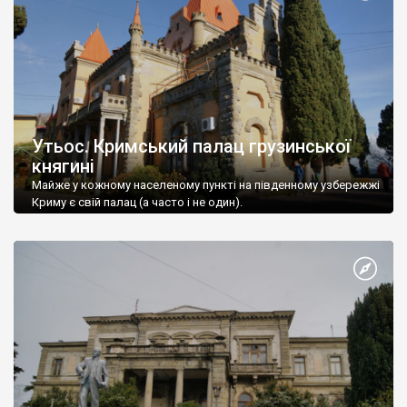
Утьос. Кримський палац грузинської
княгині
Майже у кожному населеному пункті на південному узбережжі
Криму є свій палац (а часто і не один).