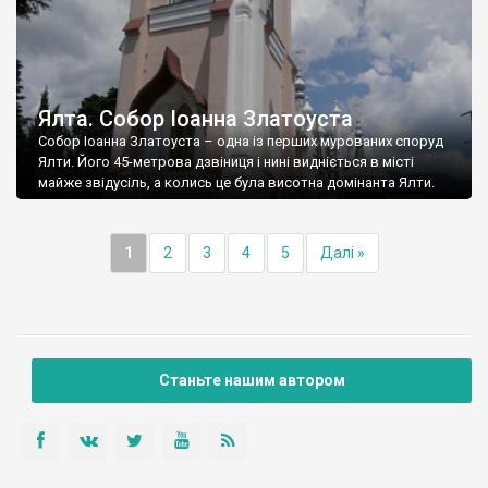
Ялта. Собор Іоанна Златоуста
Собор Іоанна Златоуста – одна із перших мурованих споруд
Ялти. Його 45-метрова дзвіниця і нині видніється в місті
майже звідусіль, а колись це була висотна домінанта Ялти.
1
2
3
4
5
Далі »
Станьте нашим автором