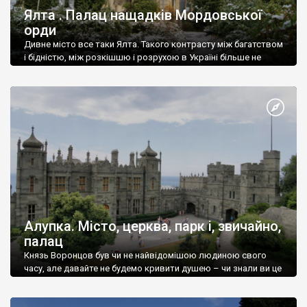
Ялта . Палац нащадків Мордовської
орди
Дивне місто все таки Ялта. Такого контрасту між багатством
і бідністю, між розкішшю і розрухою в Україні більше не
знайдеш.
Алупка. Місто, церква, парк і, звичайно,
палац
Князь Воронцов був чи не найвідомішою людиною свого
часу, але давайте не будемо кривити душею – чи знали ви це
прізвище до відвідин Алупки? Мабуть все таки ні.