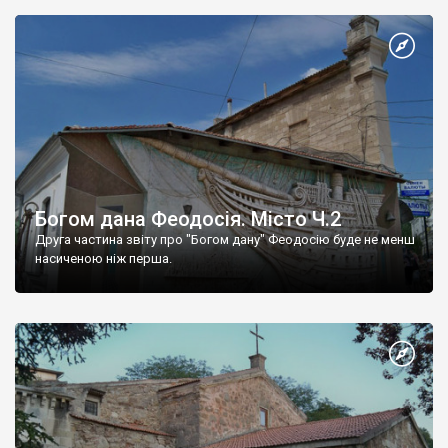
Богом дана Феодосія. Місто Ч.2
Друга частина звіту про "Богом дану" Феодосію буде не менш
насиченою ніж перша.