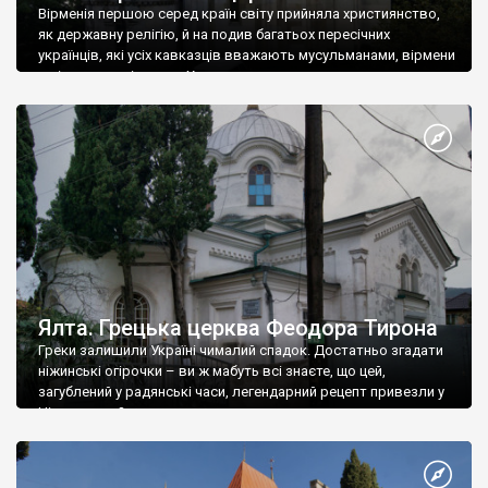
Вірменія першою серед країн світу прийняла християнство,
як державну релігію, й на подив багатьох пересічних
українців, які усіх кавказців вважають мусульманами, вірмени
є відданими вірянами Христа
Ялта. Грецька церква Феодора Тирона
Греки залишили Україні чималий спадок. Достатньо згадати
ніжинські огірочки – ви ж мабуть всі знаєте, що цей,
загублений у радянські часи, легендарний рецепт привезли у
Ніжин греки?