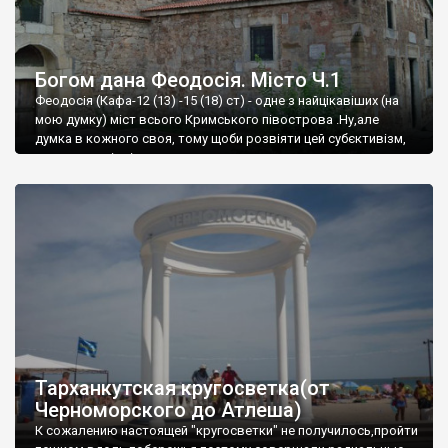
Богом дана Феодосія. Місто Ч.1
Феодосія (Кафа-12 (13) -15 (18) ст) - одне з найцікавіших (на
мою думку) міст всього Кримського півострова .Ну,але
думка в кожного своя, тому щоби розвіяти цей субєктивізм,
запрошую відвідати це
Тарханкутская кругосветка(от
Черноморского до Атлеша)
К сожалению настоящей "кругосветки" не получилось,пройти