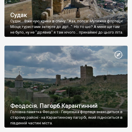
Судак
Судак... Вже чую крики в спину: "Ааа, попса! Муляжна фортеця!
Місце,туристами затерте до дір!..." Но то шо? А мене ще там
не було, ну не "дірявив" я там нічого... принаймні до цього літа.
Феодосія. Пагорб Карантинний
Головна памятка Феодосії - Генуезька фортеця знаходиться в
старому районі - на Карантинному пагорбі, який підноситься в
південній частині міста.