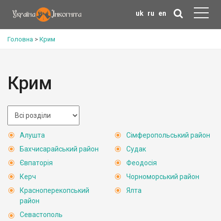
uk
ru
en
Головна
>
Крим
Крим
Алушта
Сімферопольський район
Бахчисарайський район
Судак
Євпаторія
Феодосія
Керч
Чорноморський район
Красноперекопський
Ялта
район
Севастополь