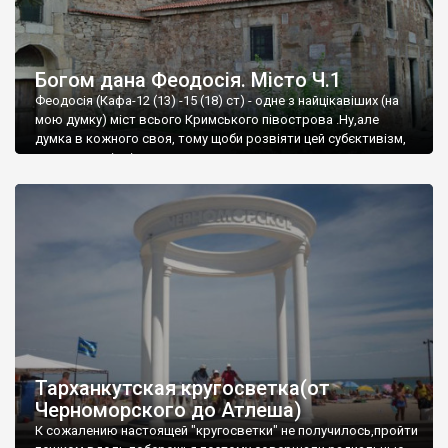
Богом дана Феодосія. Місто Ч.1
Феодосія (Кафа-12 (13) -15 (18) ст) - одне з найцікавіших (на
мою думку) міст всього Кримського півострова .Ну,але
думка в кожного своя, тому щоби розвіяти цей субєктивізм,
запрошую відвідати це
Тарханкутская кругосветка(от
Черноморского до Атлеша)
К сожалению настоящей "кругосветки" не получилось,пройти