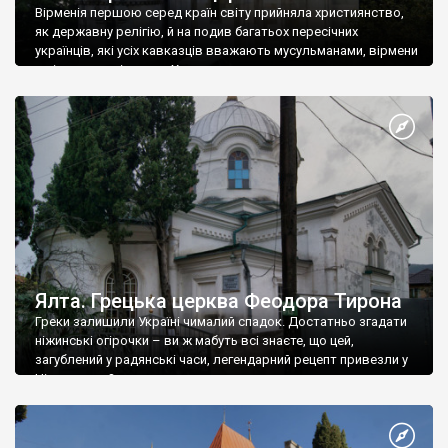
Вірменія першою серед країн світу прийняла християнство,
як державну релігію, й на подив багатьох пересічних
українців, які усіх кавказців вважають мусульманами, вірмени
є відданими вірянами Христа
Ялта. Грецька церква Феодора Тирона
Греки залишили Україні чималий спадок. Достатньо згадати
ніжинські огірочки – ви ж мабуть всі знаєте, що цей,
загублений у радянські часи, легендарний рецепт привезли у
Ніжин греки?