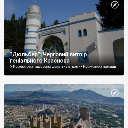
“Дюльбер”. Черговий витвір
геніального Краснова
У Кореїзі розташовано декілька відомих Кримських палаців.