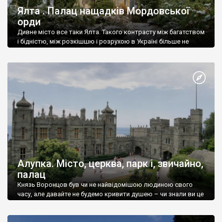
Ялта . Палац нащадків Мордовської
орди
Дивне місто все таки Ялта. Такого контрасту між багатством
і бідністю, між розкішшю і розрухою в Україні більше не
знайдеш.
Алупка. Місто, церква, парк і, звичайно,
палац
Князь Воронцов був чи не найвідомішою людиною свого
часу, але давайте не будемо кривити душею – чи знали ви це
прізвище до відвідин Алупки? Мабуть все таки ні.