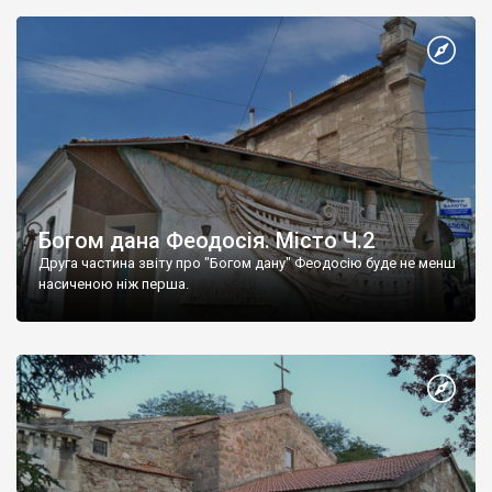
Богом дана Феодосія. Місто Ч.2
Друга частина звіту про "Богом дану" Феодосію буде не менш
насиченою ніж перша.