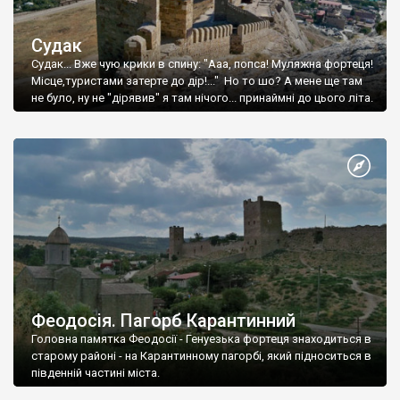
Судак
Судак... Вже чую крики в спину: "Ааа, попса! Муляжна фортеця!
Місце,туристами затерте до дір!..." Но то шо? А мене ще там
не було, ну не "дірявив" я там нічого... принаймні до цього літа.
Феодосія. Пагорб Карантинний
Головна памятка Феодосії - Генуезька фортеця знаходиться в
старому районі - на Карантинному пагорбі, який підноситься в
південній частині міста.