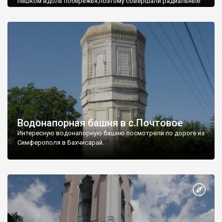
пешком вдоль побережья,поэтому совершали радиальные
вылазки из Оленевки.
Водонапорная башня в с.Почтовое
Интересную водонапорную башню посмотрели по дороге из
Симферополя в Бахчисарай.