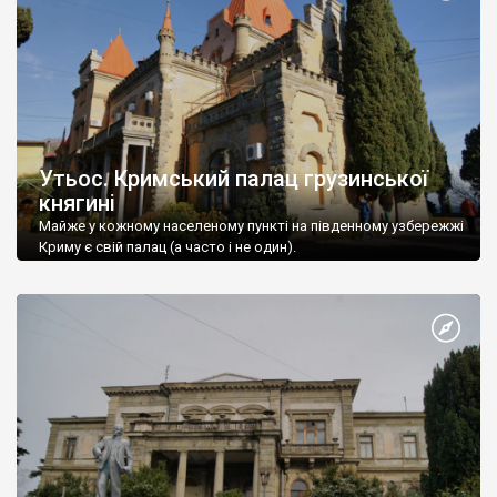
Утьос. Кримський палац грузинської
княгині
Майже у кожному населеному пункті на південному узбережжі
Криму є свій палац (а часто і не один).