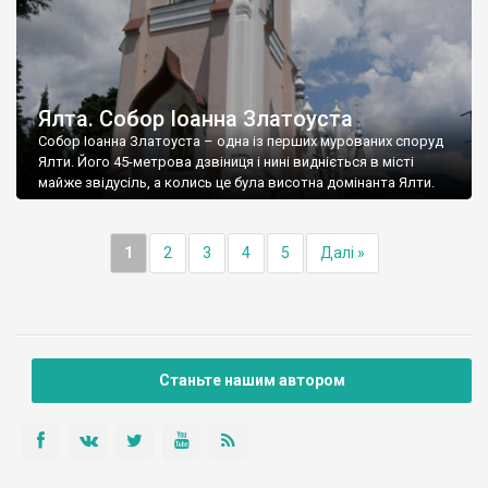
Ялта. Собор Іоанна Златоуста
Собор Іоанна Златоуста – одна із перших мурованих споруд
Ялти. Його 45-метрова дзвіниця і нині видніється в місті
майже звідусіль, а колись це була висотна домінанта Ялти.
1
2
3
4
5
Далі »
Станьте нашим автором