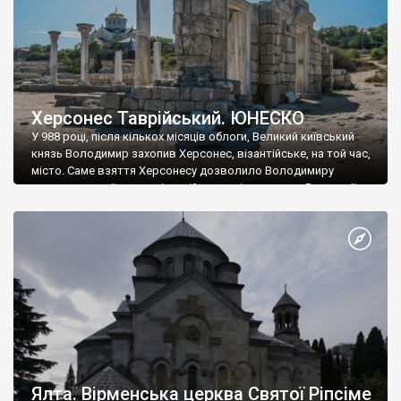
Херсонес Таврійський. ЮНЕСКО
У 988 році, після кількох місяців облоги, Великий київський
князь Володимир захопив Херсонес, візантійське, на той час,
місто. Саме взяття Херсонесу дозволило Володимиру
диктувати свої умови візантійському імператору Василю ІІ, та
одружитися з його дочкою Ганною. Цього ж року, в
Херсонесі Володимир-язичник, став Василем-християнином.
А потім було Хрещення Русі. На честь Херсонесу Таврійського
названо місто […]
Ялта. Вірменська церква Святої Ріпсіме