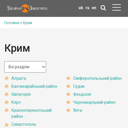
uk
ru
en
Головна
>
Крим
Крим
Алушта
Сімферопольський район
Бахчисарайський район
Судак
Євпаторія
Феодосія
Керч
Чорноморський район
Красноперекопський
Ялта
район
Севастополь