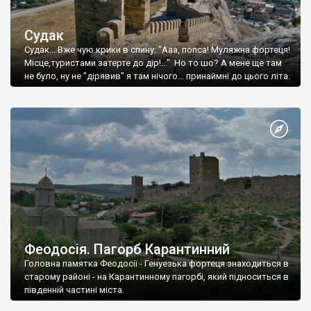
Судак
Судак... Вже чую крики в спину: "Ааа, попса! Муляжна фортеця!
Місце,туристами затерте до дір!..." Но то шо? А мене ще там
не було, ну не "дірявив" я там нічого... принаймні до цього літа.
Феодосія. Пагорб Карантинний
Головна памятка Феодосії - Генуезька фортеця знаходиться в
старому районі - на Карантинному пагорбі, який підноситься в
південній частині міста.