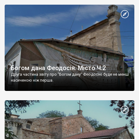
Богом дана Феодосія. Місто Ч.2
Друга частина звіту про "Богом дану" Феодосію буде не менш
насиченою ніж перша.