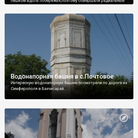
пешком вдоль побережья,поэтому совершали радиальные
вылазки из Оленевки.
Водонапорная башня в с.Почтовое
Интересную водонапорную башню посмотрели по дороге из
Симферополя в Бахчисарай.