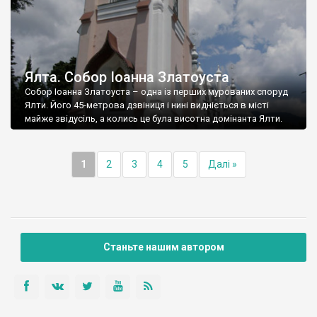
Ялта. Собор Іоанна Златоуста
Собор Іоанна Златоуста – одна із перших мурованих споруд
Ялти. Його 45-метрова дзвіниця і нині видніється в місті
майже звідусіль, а колись це була висотна домінанта Ялти.
1
2
3
4
5
Далі »
Станьте нашим автором