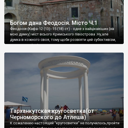
Богом дана Феодосія. Місто Ч.1
Феодосія (Кафа-12 (13) -15 (18) ст) - одне з найцікавіших (на
мою думку) міст всього Кримського півострова .Ну,але
думка в кожного своя, тому щоби розвіяти цей субєктивізм,
запрошую відвідати це
Тарханкутская кругосветка(от
Черноморского до Атлеша)
К сожалению настоящей "кругосветки" не получилось,пройти