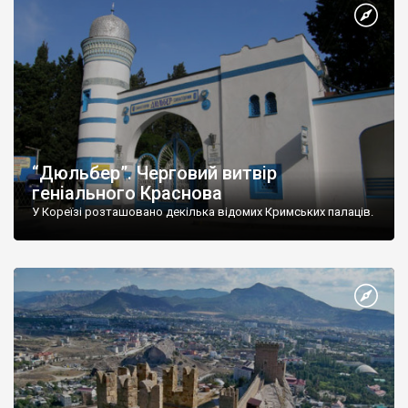
“Дюльбер”. Черговий витвір
геніального Краснова
У Кореїзі розташовано декілька відомих Кримських палаців.