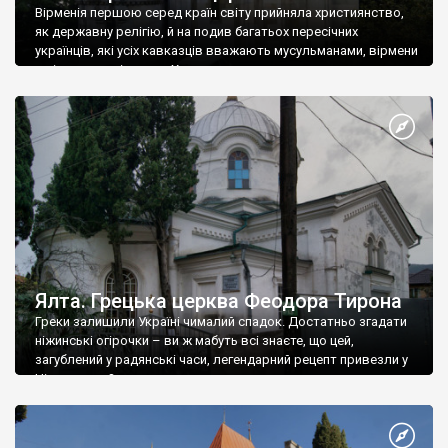
Вірменія першою серед країн світу прийняла християнство,
як державну релігію, й на подив багатьох пересічних
українців, які усіх кавказців вважають мусульманами, вірмени
є відданими вірянами Христа
Ялта. Грецька церква Феодора Тирона
Греки залишили Україні чималий спадок. Достатньо згадати
ніжинські огірочки – ви ж мабуть всі знаєте, що цей,
загублений у радянські часи, легендарний рецепт привезли у
Ніжин греки?