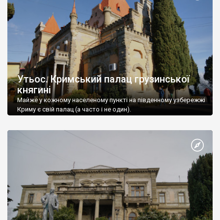
Утьос. Кримський палац грузинської
княгині
Майже у кожному населеному пункті на південному узбережжі
Криму є свій палац (а часто і не один).