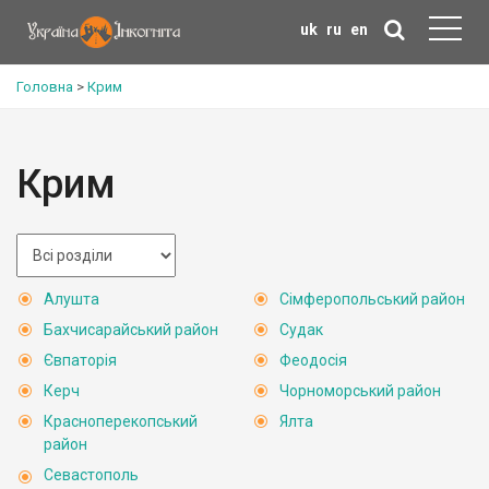
uk
ru
en
Головна
>
Крим
Крим
Алушта
Сімферопольський район
Бахчисарайський район
Судак
Євпаторія
Феодосія
Керч
Чорноморський район
Красноперекопський
Ялта
район
Севастополь