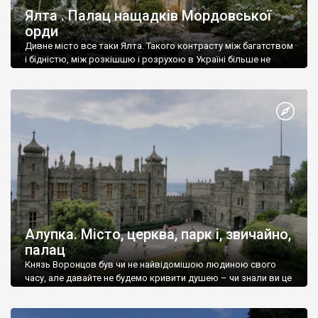
Ялта . Палац нащадків Мордовської
орди
Дивне місто все таки Ялта. Такого контрасту між багатством
і бідністю, між розкішшю і розрухою в Україні більше не
знайдеш.
Алупка. Місто, церква, парк і, звичайно,
палац
Князь Воронцов був чи не найвідомішою людиною свого
часу, але давайте не будемо кривити душею – чи знали ви це
прізвище до відвідин Алупки? Мабуть все таки ні.