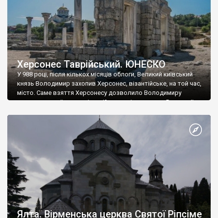
Херсонес Таврійський. ЮНЕСКО
У 988 році, після кількох місяців облоги, Великий київський
князь Володимир захопив Херсонес, візантійське, на той час,
місто. Саме взяття Херсонесу дозволило Володимиру
диктувати свої умови візантійському імператору Василю ІІ, та
одружитися з його дочкою Ганною. Цього ж року, в
Херсонесі Володимир-язичник, став Василем-християнином.
А потім було Хрещення Русі. На честь Херсонесу Таврійського
названо місто […]
Ялта. Вірменська церква Святої Ріпсіме