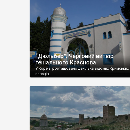
“Дюльбер”. Черговий витвір
геніального Краснова
У Кореїзі розташовано декілька відомих Кримських
палаців.