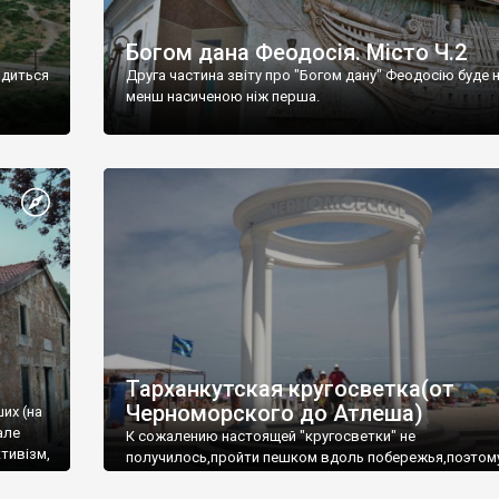
Богом дана Феодосія. Місто Ч.2
одиться
Друга частина звіту про "Богом дану" Феодосію буде 
менш насиченою ніж перша.
Тарханкутская кругосветка(от
Черноморского до Атлеша)
ших (на
але
К сожалению настоящей "кругосветки" не
тивізм,
получилось,пройти пешком вдоль побережья,поэтом
совершали радиальные вылазки из Оленевки.