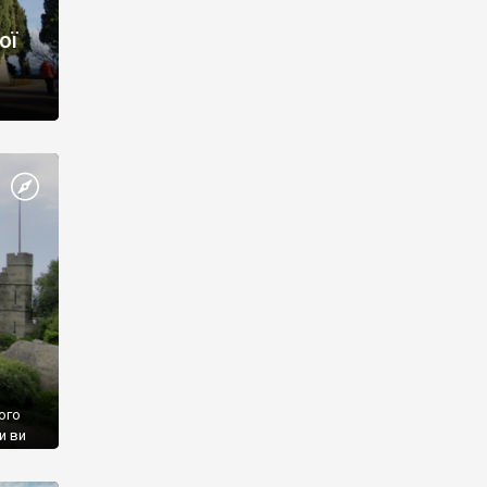
ої
ого
и ви