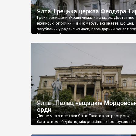
Ялта. Грецька церква Феодора Ти
Греки залишили Україні чималий спадок. Достатньо 
ніжинські огірочки – ви ж мабуть всі знаєте, що цей,
загублений у радянські часи, легендарний рецепт пр
Ніжин греки?
Ялта . Палац нащадків Мордовськ
орди
Дивне місто все таки Ялта. Такого контрасту між
багатством і бідністю, між розкішшю і розрухою в Ук
більше не знайдеш.