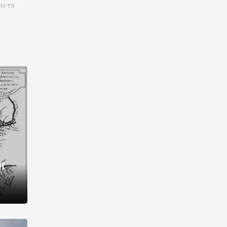
им та
ора і
є
го типу,
ей-
рний
ста:
 райони
від 2
I
і,
рукти,
 котрі