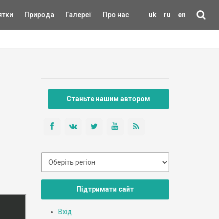
ятки
Природа
Галереї
Про нас
uk
ru
en
Станьте нашим автором
Підтримати сайт
Вхід