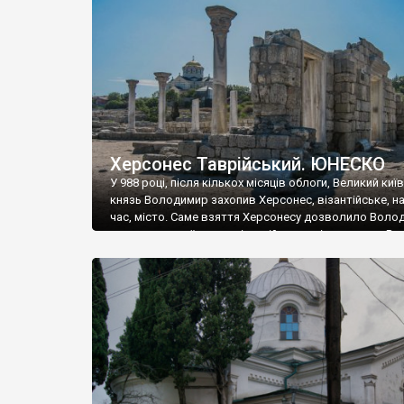
музею «Новгородський музей-заповідник» сотні арт
візантійської доби. Раритети викрадені з фондів об’
культурної спадщини ЮНЕСКО «Херсонеса Таврійсько
Офіційно – на виставку «Золото Візантії», але експер
влада в Україні вважають це лише […]
Херсонес Таврійський. ЮНЕСКО
У 988 році, після кількох місяців облоги, Великий киї
князь Володимир захопив Херсонес, візантійське, на
час, місто. Саме взяття Херсонесу дозволило Воло
диктувати свої умови візантійському імператору Вас
та одружитися з його дочкою Ганною. Цього ж року,
Херсонесі Володимир-язичник, став Василем-
християнином. А потім було Хрещення Русі. На честь
Херсонесу Таврійського названо місто […]