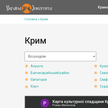
Крам
Головна
>
Крим
Крим
Алушта
Крас
Бахчисарайський район
Сева
Євпаторія
Сімф
Керч
Суда