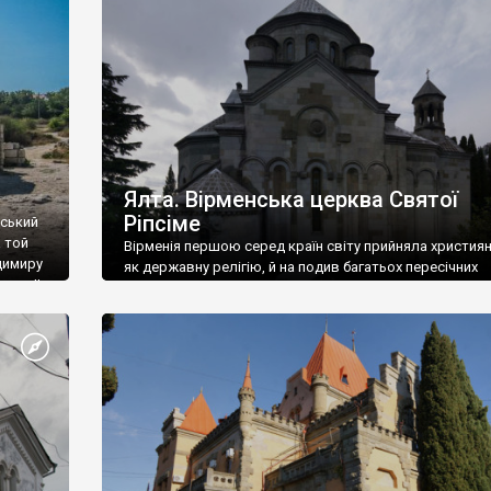
ефактів
називаються «повстяками» (postaki)…” “Вино. Крим
єкту
виробляє відмінне вино і його вдосталь: воно все ду
го».
легке біле і дуже […]
ти та
Ялта. Вірменська церква Святої
Ріпсіме
вський
 той
Вірменія першою серед країн світу прийняла христия
димиру
як державну релігію, й на подив багатьох пересічних
илю ІІ,
українців, які усіх кавказців вважають мусульманами,
 в
вірмени є відданими вірянами Христа