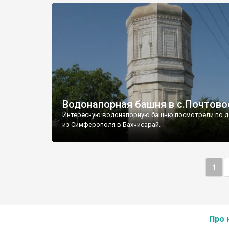
Водонапорная башня в с.Почтово
Интересную водонапорную башню посмотрели по д
из Симферополя в Бахчисарай.
1
Про 