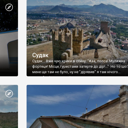
Судак
Судак... Вже чую крики в спину: "Ааа, попса! Муляжна
фортеця! Місце,туристами затерте до дір!..." Но то шо
мене ще там не було, ну не "дірявив" я там нічого...
принаймні до цього літа.