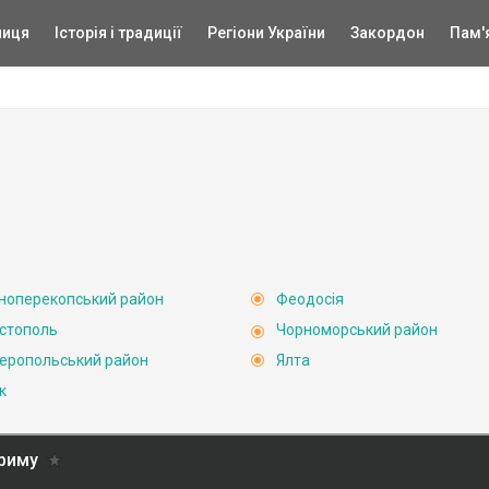
ниця
Історія і традиції
Регіони України
Закордон
Пам'
ноперекопський район
Феодосія
стополь
Чорноморський район
еропольський район
Ялта
к