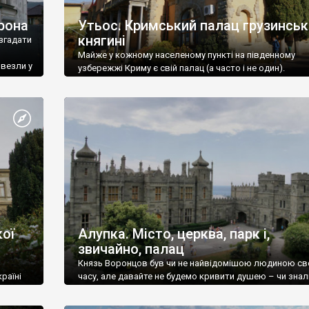
рона
Утьос. Кримський палац грузинськ
княгині
згадати
Майже у кожному населеному пункті на південному
ивезли у
узбережжі Криму є свій палац (а часто і не один).
ої
Алупка. Місто, церква, парк і,
звичайно, палац
Князь Воронцов був чи не найвідомішою людиною св
раїні
часу, але давайте не будемо кривити душею – чи знал
це прізвище до відвідин Алупки? Мабуть все таки ні.