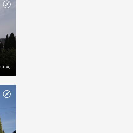
же
нство,