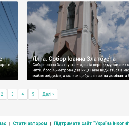
е
Ялта. Собор Іоанна Златоуста
ороге
Собор Іоанна Златоуста – одна із перших мурованих 
Ялти. Його 45-метрова дзвіниця і нині видніється в міс
майже звідусіль, а колись це була висотна домінанта 
2
3
4
5
Далі »
нас
Стати автором
Підтримати сайт “Україна Інкогні