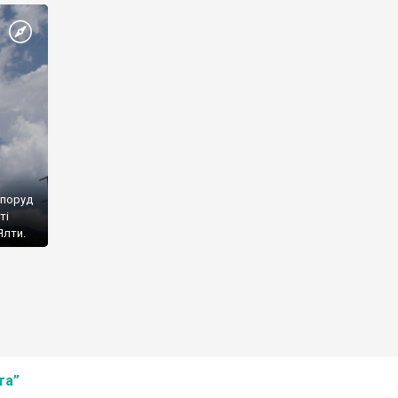
споруд
ті
Ялти.
та”