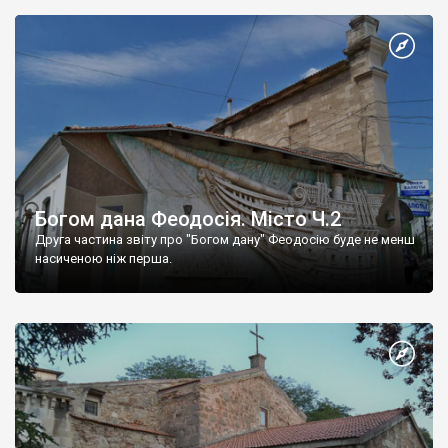
Богом дана Феодосія. Місто Ч.2
Друга частина звіту про "Богом дану" Феодосію буде не менш
насиченою ніж перша.