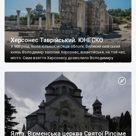
Херсонес Таврійський. ЮНЕСКО
У 988 році, після кількох місяців облоги, Великий київський
князь Володимир захопив Херсонес, візантійське, на той час,
місто. Саме взяття Херсонесу дозволило Володимиру
диктувати свої умови візантійському імператору Василю ІІ, та
одружитися з його дочкою Ганною. Цього ж року, в
Херсонесі Володимир-язичник, став Василем-християнином.
А потім було Хрещення Русі. На честь Херсонесу Таврійського
названо місто […]
Ялта. Вірменська церква Святої Ріпсіме