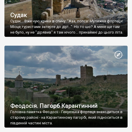
Судак
Судак... Вже чую крики в спину: "Ааа, попса! Муляжна фортеця!
Місце,туристами затерте до дір!..." Но то шо? А мене ще там
не було, ну не "дірявив" я там нічого... принаймні до цього літа.
Феодосія. Пагорб Карантинний
Головна памятка Феодосії - Генуезька фортеця знаходиться в
старому районі - на Карантинному пагорбі, який підноситься в
південній частині міста.