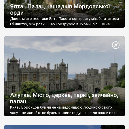
Ялта . Палац нащадків Мордовської
орди
Дивне місто все таки Ялта. Такого контрасту між багатством
і бідністю, між розкішшю і розрухою в Україні більше не
знайдеш.
Алупка. Місто, церква, парк і, звичайно,
палац
Князь Воронцов був чи не найвідомішою людиною свого
часу, але давайте не будемо кривити душею – чи знали ви це
прізвище до відвідин Алупки? Мабуть все таки ні.