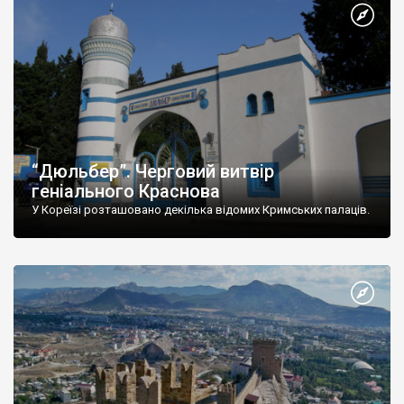
“Дюльбер”. Черговий витвір
геніального Краснова
У Кореїзі розташовано декілька відомих Кримських палаців.