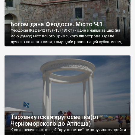
Богом дана Феодосія. Місто Ч.1
Феодосія (Кафа-12 (13) -15 (18) ст) - одне з найцікавіших (на
мою думку) міст всього Кримського півострова .Ну,але
думка в кожного своя, тому щоби розвіяти цей субєктивізм,
запрошую відвідати це
Тарханкутская кругосветка(от
Черноморского до Атлеша)
К сожалению настоящей "кругосветки" не получилось,пройти