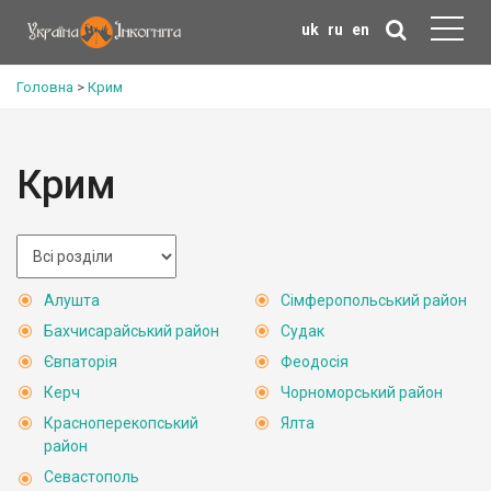
uk
ru
en
Головна
>
Крим
Крим
Алушта
Сімферопольський район
Бахчисарайський район
Судак
Євпаторія
Феодосія
Керч
Чорноморський район
Красноперекопський
Ялта
район
Севастополь