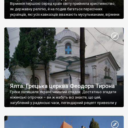
Вірменія першою серед країн світу прийняла християнство,
як державну релігію, й на подив багатьох пересічних
українців, які усіх кавказців вважають мусульманами, вірмени
є відданими вірянами Христа
Ялта. Грецька церква Феодора Тирона
Греки залишили Україні чималий спадок. Достатньо згадати
ніжинські огірочки – ви ж мабуть всі знаєте, що цей,
загублений у радянські часи, легендарний рецепт привезли у
Ніжин греки?