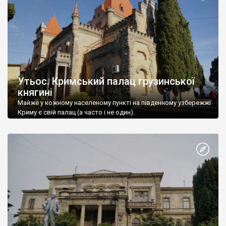
Утьос. Кримський палац грузинської
княгині
Майже у кожному населеному пункті на південному узбережжі
Криму є свій палац (а часто і не один).