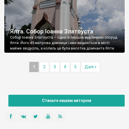
Ялта. Собор Іоанна Златоуста
Собор Іоанна Златоуста – одна із перших мурованих споруд
Ялти. Його 45-метрова дзвіниця і нині видніється в місті
майже звідусіль, а колись це була висотна домінанта Ялти.
1
2
3
4
5
Далі »
Станьте нашим автором