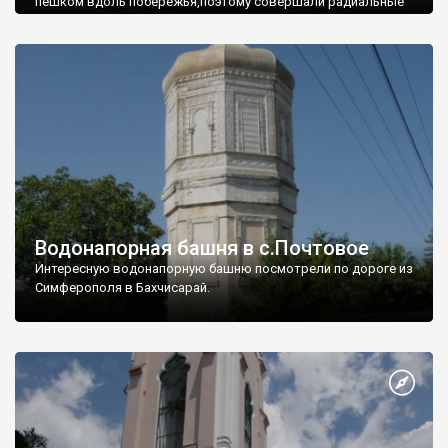
пешком вдоль побережья,поэтому совершали радиальные
вылазки из Оленевки.
Водонапорная башня в с.Почтовое
Интересную водонапорную башню посмотрели по дороге из
Симферополя в Бахчисарай.