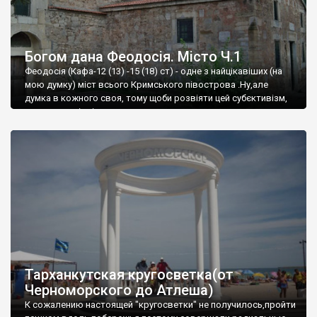
Богом дана Феодосія. Місто Ч.1
Феодосія (Кафа-12 (13) -15 (18) ст) - одне з найцікавіших (на
мою думку) міст всього Кримського півострова .Ну,але
думка в кожного своя, тому щоби розвіяти цей субєктивізм,
запрошую відвідати це
Тарханкутская кругосветка(от
Черноморского до Атлеша)
К сожалению настоящей "кругосветки" не получилось,пройти