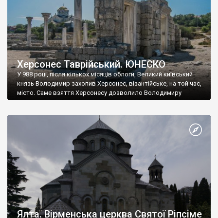
Херсонес Таврійський. ЮНЕСКО
У 988 році, після кількох місяців облоги, Великий київський
князь Володимир захопив Херсонес, візантійське, на той час,
місто. Саме взяття Херсонесу дозволило Володимиру
диктувати свої умови візантійському імператору Василю ІІ, та
одружитися з його дочкою Ганною. Цього ж року, в
Херсонесі Володимир-язичник, став Василем-християнином.
А потім було Хрещення Русі. На честь Херсонесу Таврійського
названо місто […]
Ялта. Вірменська церква Святої Ріпсіме