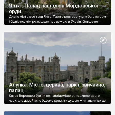
Ялта . Палац нащадків Мордовської
орди
Дивне місто все таки Ялта. Такого контрасту між багатством
і бідністю, між розкішшю і розрухою в Україні більше не
знайдеш.
Алупка. Місто, церква, парк і, звичайно,
палац
Князь Воронцов був чи не найвідомішою людиною свого
часу, але давайте не будемо кривити душею – чи знали ви це
прізвище до відвідин Алупки? Мабуть все таки ні.