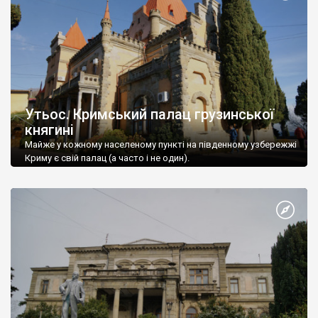
Утьос. Кримський палац грузинської
княгині
Майже у кожному населеному пункті на південному узбережжі
Криму є свій палац (а часто і не один).