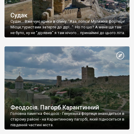
Судак
Судак... Вже чую крики в спину: "Ааа, попса! Муляжна фортеця!
Місце,туристами затерте до дір!..." Но то шо? А мене ще там
не було, ну не "дірявив" я там нічого... принаймні до цього літа.
Феодосія. Пагорб Карантинний
Головна памятка Феодосії - Генуезька фортеця знаходиться в
старому районі - на Карантинному пагорбі, який підноситься в
південній частині міста.