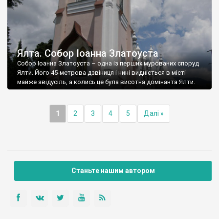
Ялта. Собор Іоанна Златоуста
Собор Іоанна Златоуста – одна із перших мурованих споруд
Ялти. Його 45-метрова дзвіниця і нині видніється в місті
майже звідусіль, а колись це була висотна домінанта Ялти.
1
2
3
4
5
Далі »
Станьте нашим автором