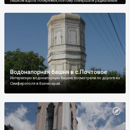
пешком вдоль побережья,поэтому совершали радиальные
вылазки из Оленевки.
Водонапорная башня в с.Почтовое
Интересную водонапорную башню посмотрели по дороге из
Симферополя в Бахчисарай.