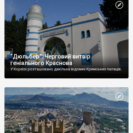
“Дюльбер”. Черговий витвір
геніального Краснова
У Кореїзі розташовано декілька відомих Кримських палаців.