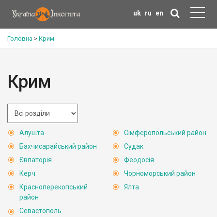
uk
ru
en
Головна
>
Крим
Крим
Алушта
Сімферопольський район
Бахчисарайський район
Судак
Євпаторія
Феодосія
Керч
Чорноморський район
Красноперекопський
Ялта
район
Севастополь