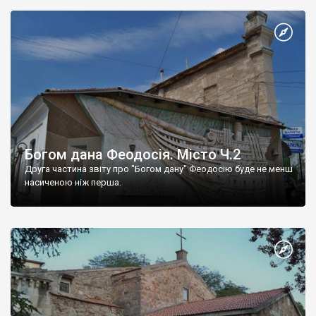
Богом дана Феодосія. Місто Ч.2
Друга частина звіту про "Богом дану" Феодосію буде не менш
насиченою ніж перша.