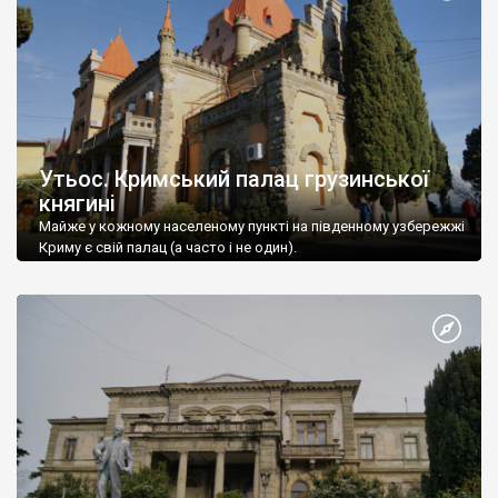
Утьос. Кримський палац грузинської
княгині
Майже у кожному населеному пункті на південному узбережжі
Криму є свій палац (а часто і не один).