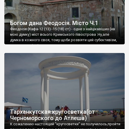
Богом дана Феодосія. Місто Ч.1
Феодосія (Кафа-12 (13) -15 (18) ст) - одне з найцікавіших (на
мою думку) міст всього Кримського півострова .Ну,але
думка в кожного своя, тому щоби розвіяти цей субєктивізм,
запрошую відвідати це
Тарханкутская кругосветка(от
Черноморского до Атлеша)
К сожалению настоящей "кругосветки" не получилось,пройти