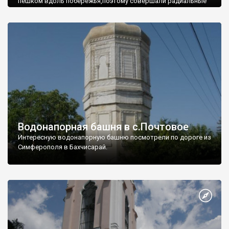
пешком вдоль побережья,поэтому совершали радиальные
вылазки из Оленевки.
Водонапорная башня в с.Почтовое
Интересную водонапорную башню посмотрели по дороге из
Симферополя в Бахчисарай.