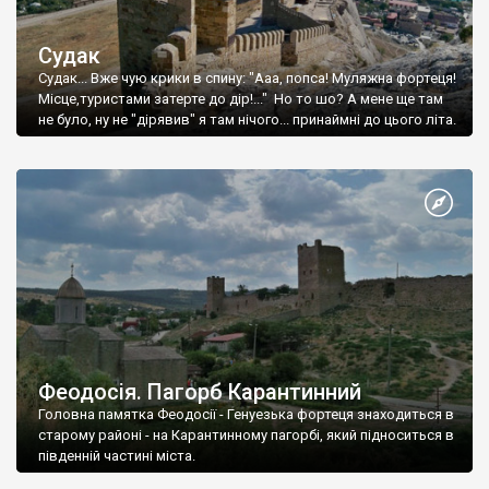
Судак
Судак... Вже чую крики в спину: "Ааа, попса! Муляжна фортеця!
Місце,туристами затерте до дір!..." Но то шо? А мене ще там
не було, ну не "дірявив" я там нічого... принаймні до цього літа.
Феодосія. Пагорб Карантинний
Головна памятка Феодосії - Генуезька фортеця знаходиться в
старому районі - на Карантинному пагорбі, який підноситься в
південній частині міста.