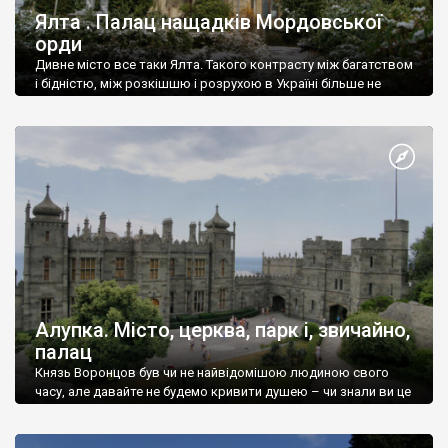
Ялта . Палац нащадків Мордовської
орди
Дивне місто все таки Ялта. Такого контрасту між багатством
і бідністю, між розкішшю і розрухою в Україні більше не
знайдеш.
Алупка. Місто, церква, парк і, звичайно,
палац
Князь Воронцов був чи не найвідомішою людиною свого
часу, але давайте не будемо кривити душею – чи знали ви це
прізвище до відвідин Алупки? Мабуть все таки ні.