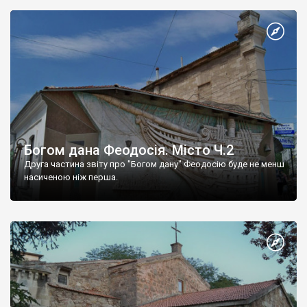
Богом дана Феодосія. Місто Ч.2
Друга частина звіту про "Богом дану" Феодосію буде не менш
насиченою ніж перша.