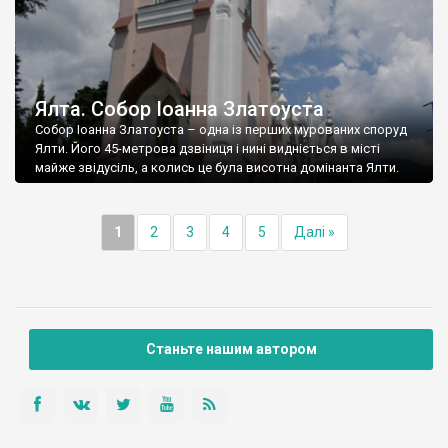
Ялта. Собор Іоанна Златоуста
Собор Іоанна Златоуста – одна із перших мурованих споруд
Ялти. Його 45-метрова дзвіниця і нині видніється в місті
майже звідусіль, а колись це була висотна домінанта Ялти.
1
2
3
4
5
Далі »
Станьте нашим автором