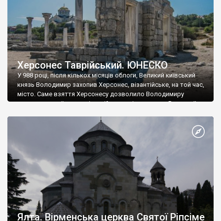
Херсонес Таврійський. ЮНЕСКО
У 988 році, після кількох місяців облоги, Великий київський
князь Володимир захопив Херсонес, візантійське, на той час,
місто. Саме взяття Херсонесу дозволило Володимиру
диктувати свої умови візантійському імператору Василю ІІ, та
одружитися з його дочкою Ганною. Цього ж року, в
Херсонесі Володимир-язичник, став Василем-християнином.
А потім було Хрещення Русі. На честь Херсонесу Таврійського
названо місто […]
Ялта. Вірменська церква Святої Ріпсіме