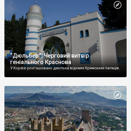
“Дюльбер”. Черговий витвір
геніального Краснова
У Кореїзі розташовано декілька відомих Кримських палаців.