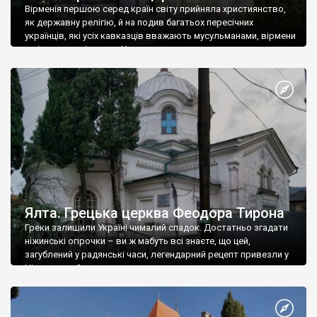
Вірменія першою серед країн світу прийняла християнство,
як державну релігію, й на подив багатьох пересічних
українців, які усіх кавказців вважають мусульманами, вірмени
є відданими вірянами Христа
Ялта. Грецька церква Феодора Тирона
Греки залишили Україні чималий спадок. Достатньо згадати
ніжинські огірочки – ви ж мабуть всі знаєте, що цей,
загублений у радянські часи, легендарний рецепт привезли у
Ніжин греки?