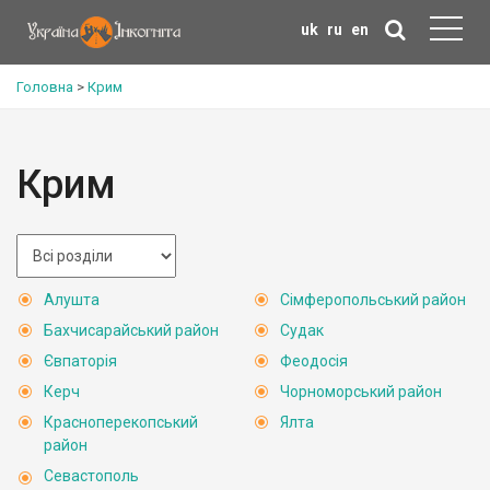
uk
ru
en
Головна
>
Крим
Крим
Алушта
Сімферопольський район
Бахчисарайський район
Судак
Євпаторія
Феодосія
Керч
Чорноморський район
Красноперекопський
Ялта
район
Севастополь