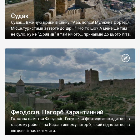
Судак
Судак... Вже чую крики в спину: "Ааа, попса! Муляжна фортеця!
Місце,туристами затерте до дір!..." Но то шо? А мене ще там
не було, ну не "дірявив" я там нічого... принаймні до цього літа.
Феодосія. Пагорб Карантинний
Головна памятка Феодосії - Генуезька фортеця знаходиться в
старому районі - на Карантинному пагорбі, який підноситься в
південній частині міста.