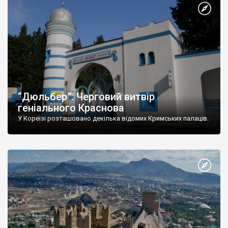
“Дюльбер”. Черговий витвір
геніального Краснова
У Кореїзі розташовано декілька відомих Кримських палаців.