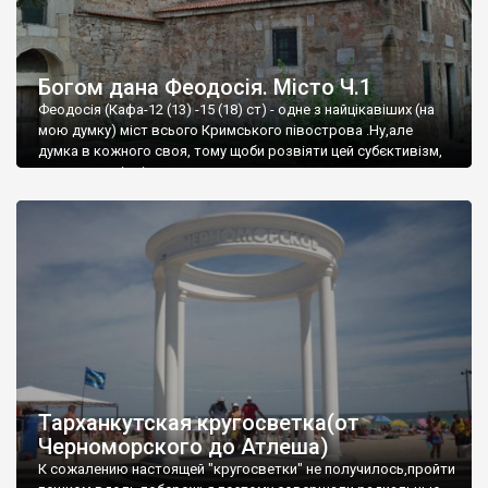
Богом дана Феодосія. Місто Ч.1
Феодосія (Кафа-12 (13) -15 (18) ст) - одне з найцікавіших (на
мою думку) міст всього Кримського півострова .Ну,але
думка в кожного своя, тому щоби розвіяти цей субєктивізм,
запрошую відвідати це
Тарханкутская кругосветка(от
Черноморского до Атлеша)
К сожалению настоящей "кругосветки" не получилось,пройти