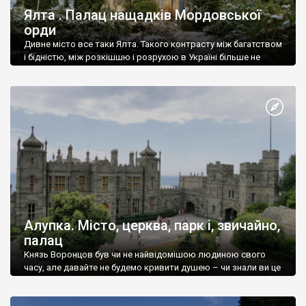
Ялта . Палац нащадків Мордовської
орди
Дивне місто все таки Ялта. Такого контрасту між багатством
і бідністю, між розкішшю і розрухою в Україні більше не
знайдеш.
Алупка. Місто, церква, парк і, звичайно,
палац
Князь Воронцов був чи не найвідомішою людиною свого
часу, але давайте не будемо кривити душею – чи знали ви це
прізвище до відвідин Алупки? Мабуть все таки ні.