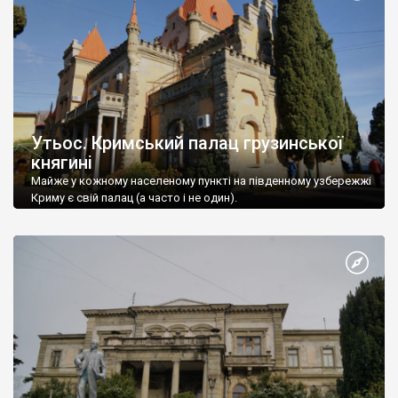
Утьос. Кримський палац грузинської
княгині
Майже у кожному населеному пункті на південному узбережжі
Криму є свій палац (а часто і не один).