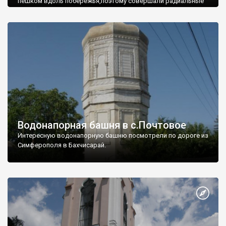
пешком вдоль побережья,поэтому совершали радиальные
вылазки из Оленевки.
Водонапорная башня в с.Почтовое
Интересную водонапорную башню посмотрели по дороге из
Симферополя в Бахчисарай.