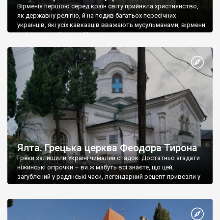
Вірменія першою серед країн світу прийняла християнство,
як державну релігію, й на подив багатьох пересічних
українців, які усіх кавказців вважають мусульманами, вірмени
є відданими вірянами Христа
Ялта. Грецька церква Феодора Тирона
Греки залишили Україні чималий спадок. Достатньо згадати
ніжинські огірочки – ви ж мабуть всі знаєте, що цей,
загублений у радянські часи, легендарний рецепт привезли у
Ніжин греки?