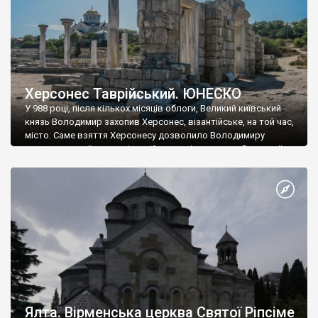
Херсонес Таврійський. ЮНЕСКО
У 988 році, після кількох місяців облоги, Великий київський
князь Володимир захопив Херсонес, візантійське, на той час,
місто. Саме взяття Херсонесу дозволило Володимиру
диктувати свої умови візантійському імператору Василю ІІ, та
одружитися з його дочкою Ганною. Цього ж року, в
Херсонесі Володимир-язичник, став Василем-християнином.
А потім було Хрещення Русі. На честь Херсонесу Таврійського
названо місто […]
Ялта. Вірменська церква Святої Ріпсіме