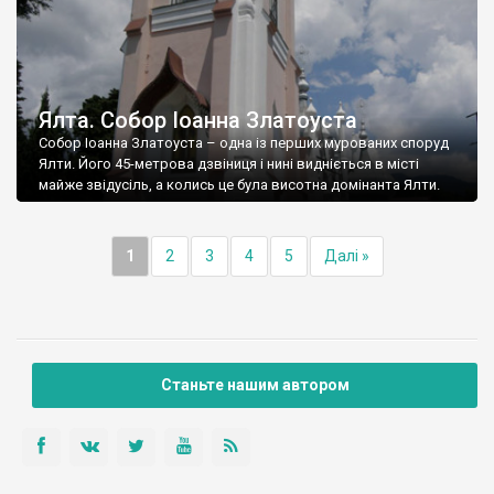
Ялта. Собор Іоанна Златоуста
Собор Іоанна Златоуста – одна із перших мурованих споруд
Ялти. Його 45-метрова дзвіниця і нині видніється в місті
майже звідусіль, а колись це була висотна домінанта Ялти.
1
2
3
4
5
Далі »
Станьте нашим автором