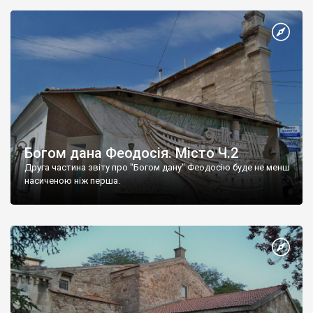
Богом дана Феодосія. Місто Ч.2
Друга частина звіту про "Богом дану" Феодосію буде не менш
насиченою ніж перша.