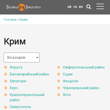
uk
ru
en
Головна
>
Крим
Крим
Алушта
Сімферопольський район
Бахчисарайський район
Судак
Євпаторія
Феодосія
Керч
Чорноморський район
Красноперекопський
Ялта
район
Севастополь