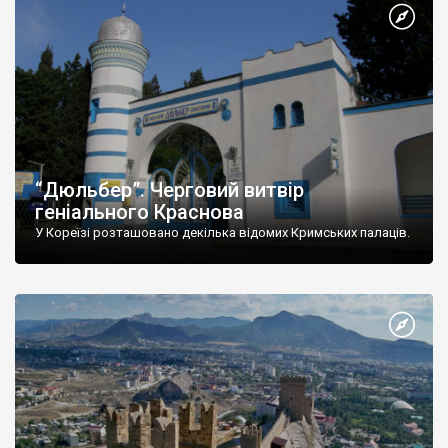
“Дюльбер”. Черговий витвір
геніального Краснова
У Кореїзі розташовано декілька відомих Кримських палаців.