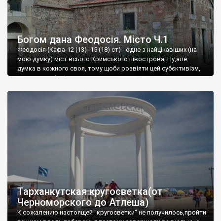
Богом дана Феодосія. Місто Ч.1
Феодосія (Кафа-12 (13) -15 (18) ст) - одне з найцікавіших (на
мою думку) міст всього Кримського півострова .Ну,але
думка в кожного своя, тому щоби розвіяти цей субєктивізм,
запрошую відвідати це
Тарханкутская кругосветка(от
Черноморского до Атлеша)
К сожалению настоящей "кругосветки" не получилось,пройти