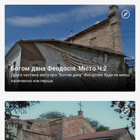
Богом дана Феодосія. Місто Ч.2
Друга частина звіту про "Богом дану" Феодосію буде не менш
насиченою ніж перша.