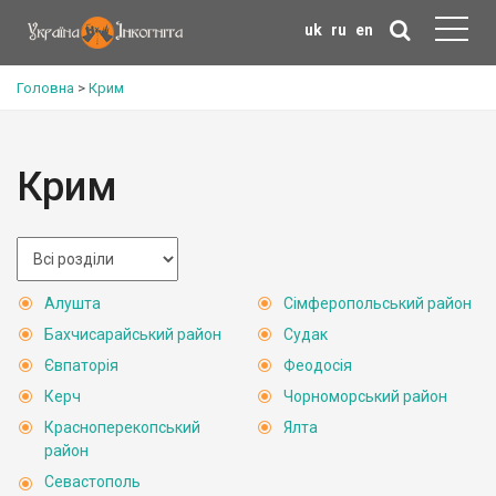
uk
ru
en
Головна
>
Крим
Крим
Алушта
Сімферопольський район
Бахчисарайський район
Судак
Євпаторія
Феодосія
Керч
Чорноморський район
Красноперекопський
Ялта
район
Севастополь