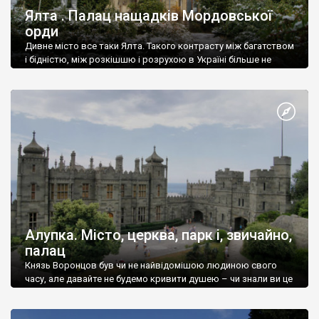
Ялта . Палац нащадків Мордовської
орди
Дивне місто все таки Ялта. Такого контрасту між багатством
і бідністю, між розкішшю і розрухою в Україні більше не
знайдеш.
Алупка. Місто, церква, парк і, звичайно,
палац
Князь Воронцов був чи не найвідомішою людиною свого
часу, але давайте не будемо кривити душею – чи знали ви це
прізвище до відвідин Алупки? Мабуть все таки ні.