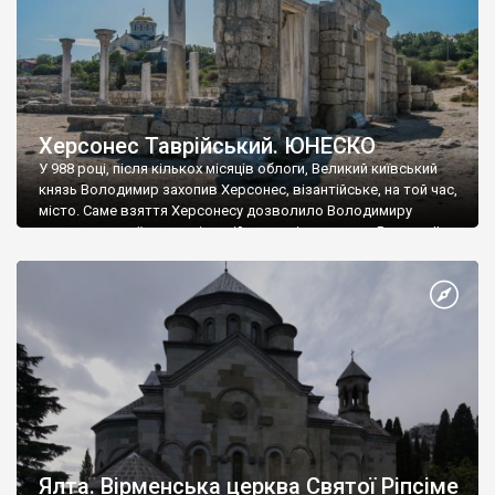
Херсонес Таврійський. ЮНЕСКО
У 988 році, після кількох місяців облоги, Великий київський
князь Володимир захопив Херсонес, візантійське, на той час,
місто. Саме взяття Херсонесу дозволило Володимиру
диктувати свої умови візантійському імператору Василю ІІ, та
одружитися з його дочкою Ганною. Цього ж року, в
Херсонесі Володимир-язичник, став Василем-християнином.
А потім було Хрещення Русі. На честь Херсонесу Таврійського
названо місто […]
Ялта. Вірменська церква Святої Ріпсіме