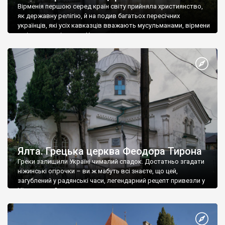
Вірменія першою серед країн світу прийняла християнство,
як державну релігію, й на подив багатьох пересічних
українців, які усіх кавказців вважають мусульманами, вірмени
є відданими вірянами Христа
Ялта. Грецька церква Феодора Тирона
Греки залишили Україні чималий спадок. Достатньо згадати
ніжинські огірочки – ви ж мабуть всі знаєте, що цей,
загублений у радянські часи, легендарний рецепт привезли у
Ніжин греки?