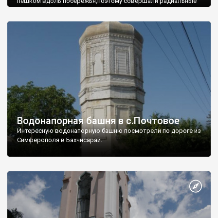
пешком вдоль побережья,поэтому совершали радиальные
вылазки из Оленевки.
Водонапорная башня в с.Почтовое
Интересную водонапорную башню посмотрели по дороге из
Симферополя в Бахчисарай.