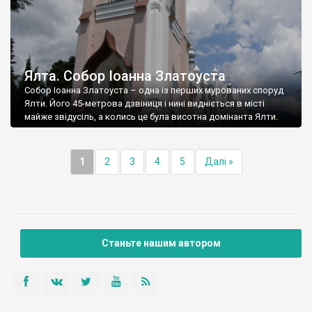
Ялта. Собор Іоанна Златоуста
Собор Іоанна Златоуста – одна із перших мурованих споруд
Ялти. Його 45-метрова дзвіниця і нині видніється в місті
майже звідусіль, а колись це була висотна домінанта Ялти.
1
2
3
4
5
Далі »
Станьте нашим автором