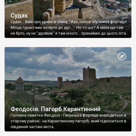
Судак
Судак... Вже чую крики в спину: "Ааа, попса! Муляжна фортеця!
Місце,туристами затерте до дір!..." Но то шо? А мене ще там
не було, ну не "дірявив" я там нічого... принаймні до цього літа.
Феодосія. Пагорб Карантинний
Головна памятка Феодосії - Генуезька фортеця знаходиться в
старому районі - на Карантинному пагорбі, який підноситься в
південній частині міста.