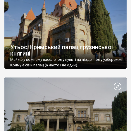
Утьос. Кримський палац грузинської
княгині
Майже у кожному населеному пункті на південному узбережжі
Криму є свій палац (а часто і не один).