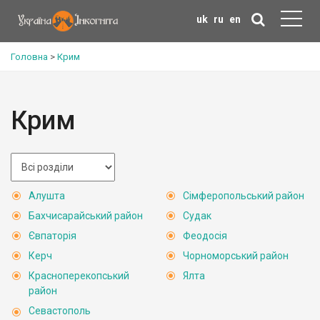
uk
ru
en
Головна
>
Крим
Крим
Алушта
Сімферопольський район
Бахчисарайський район
Судак
Євпаторія
Феодосія
Керч
Чорноморський район
Красноперекопський
Ялта
район
Севастополь