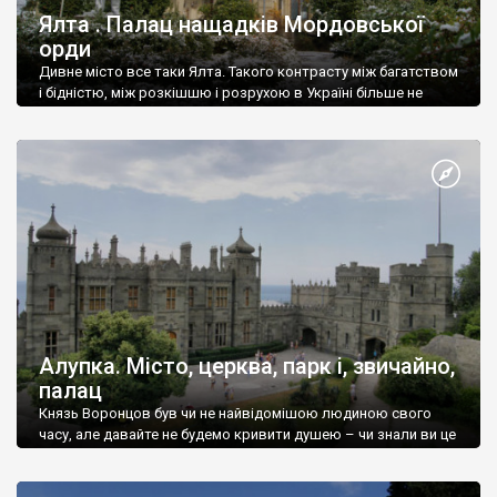
Ялта . Палац нащадків Мордовської
орди
Дивне місто все таки Ялта. Такого контрасту між багатством
і бідністю, між розкішшю і розрухою в Україні більше не
знайдеш.
Алупка. Місто, церква, парк і, звичайно,
палац
Князь Воронцов був чи не найвідомішою людиною свого
часу, але давайте не будемо кривити душею – чи знали ви це
прізвище до відвідин Алупки? Мабуть все таки ні.