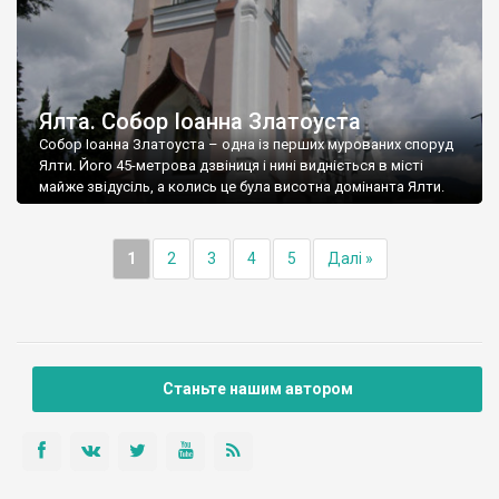
Ялта. Собор Іоанна Златоуста
Собор Іоанна Златоуста – одна із перших мурованих споруд
Ялти. Його 45-метрова дзвіниця і нині видніється в місті
майже звідусіль, а колись це була висотна домінанта Ялти.
1
2
3
4
5
Далі »
Станьте нашим автором