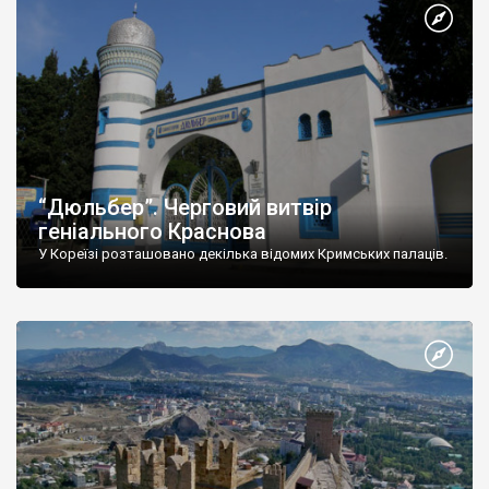
“Дюльбер”. Черговий витвір
геніального Краснова
У Кореїзі розташовано декілька відомих Кримських палаців.