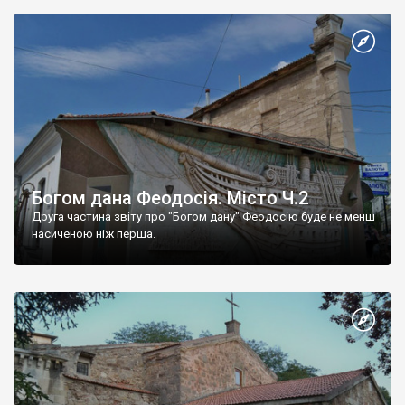
Богом дана Феодосія. Місто Ч.2
Друга частина звіту про "Богом дану" Феодосію буде не менш
насиченою ніж перша.