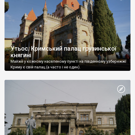
Утьос. Кримський палац грузинської
княгині
Майже у кожному населеному пункті на південному узбережжі
Криму є свій палац (а часто і не один).