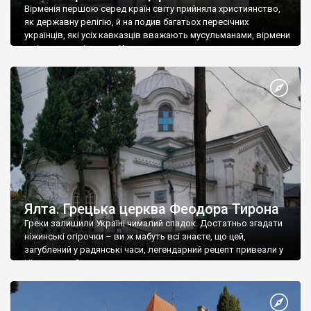
Вірменія першою серед країн світу прийняла християнство,
як державну релігію, й на подив багатьох пересічних
українців, які усіх кавказців вважають мусульманами, вірмени
є відданими вірянами Христа
Ялта. Грецька церква Феодора Тирона
Греки залишили Україні чималий спадок. Достатньо згадати
ніжинські огірочки – ви ж мабуть всі знаєте, що цей,
загублений у радянські часи, легендарний рецепт привезли у
Ніжин греки?