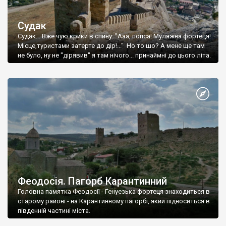
Судак
Судак... Вже чую крики в спину: "Ааа, попса! Муляжна фортеця!
Місце,туристами затерте до дір!..." Но то шо? А мене ще там
не було, ну не "дірявив" я там нічого... принаймні до цього літа.
Феодосія. Пагорб Карантинний
Головна памятка Феодосії - Генуезька фортеця знаходиться в
старому районі - на Карантинному пагорбі, який підноситься в
південній частині міста.