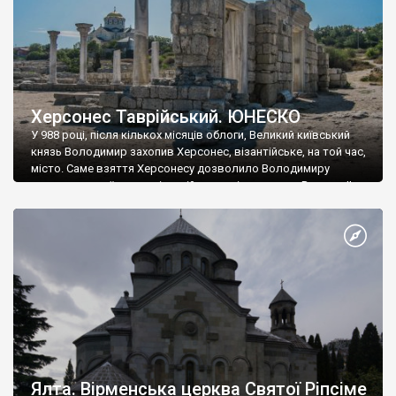
Херсонес Таврійський. ЮНЕСКО
У 988 році, після кількох місяців облоги, Великий київський
князь Володимир захопив Херсонес, візантійське, на той час,
місто. Саме взяття Херсонесу дозволило Володимиру
диктувати свої умови візантійському імператору Василю ІІ, та
одружитися з його дочкою Ганною. Цього ж року, в
Херсонесі Володимир-язичник, став Василем-християнином.
А потім було Хрещення Русі. На честь Херсонесу Таврійського
названо місто […]
Ялта. Вірменська церква Святої Ріпсіме