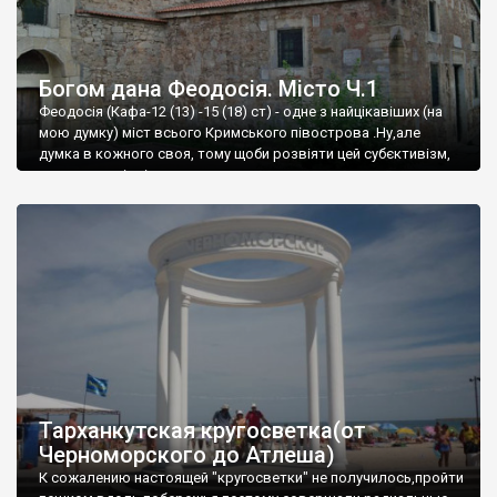
Богом дана Феодосія. Місто Ч.1
Феодосія (Кафа-12 (13) -15 (18) ст) - одне з найцікавіших (на
мою думку) міст всього Кримського півострова .Ну,але
думка в кожного своя, тому щоби розвіяти цей субєктивізм,
запрошую відвідати це
Тарханкутская кругосветка(от
Черноморского до Атлеша)
К сожалению настоящей "кругосветки" не получилось,пройти