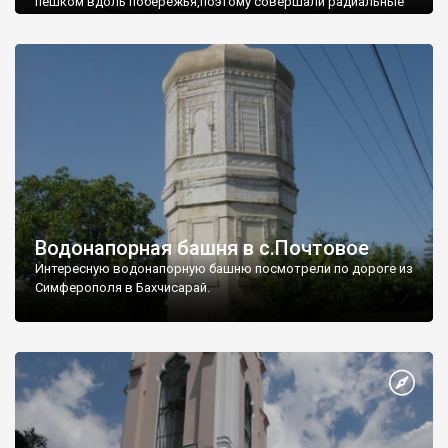
пешком вдоль побережья,поэтому совершали радиальные
вылазки из Оленевки.
Водонапорная башня в с.Почтовое
Интересную водонапорную башню посмотрели по дороге из
Симферополя в Бахчисарай.