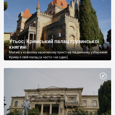
Утьос. Кримський палац грузинської
княгині
Майже у кожному населеному пункті на південному узбережжі
Криму є свій палац (а часто і не один).