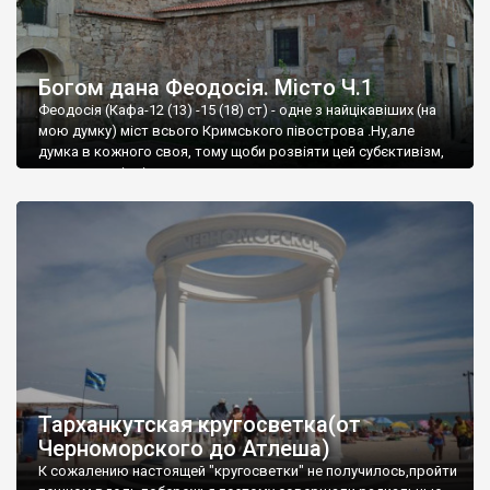
Богом дана Феодосія. Місто Ч.1
Феодосія (Кафа-12 (13) -15 (18) ст) - одне з найцікавіших (на
мою думку) міст всього Кримського півострова .Ну,але
думка в кожного своя, тому щоби розвіяти цей субєктивізм,
запрошую відвідати це
Тарханкутская кругосветка(от
Черноморского до Атлеша)
К сожалению настоящей "кругосветки" не получилось,пройти