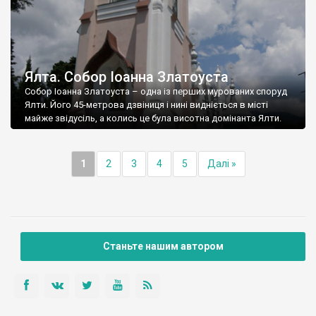
Ялта. Собор Іоанна Златоуста
Собор Іоанна Златоуста – одна із перших мурованих споруд
Ялти. Його 45-метрова дзвіниця і нині видніється в місті
майже звідусіль, а колись це була висотна домінанта Ялти.
1
2
3
4
5
Далі »
Станьте нашим автором