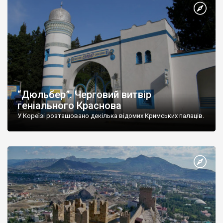
“Дюльбер”. Черговий витвір
геніального Краснова
У Кореїзі розташовано декілька відомих Кримських палаців.