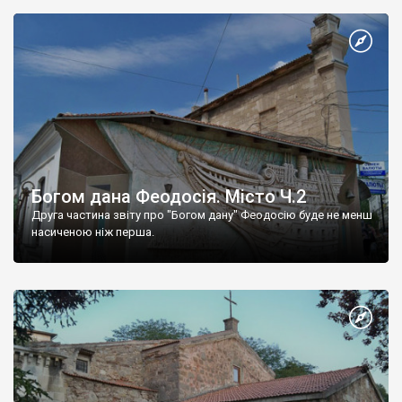
Богом дана Феодосія. Місто Ч.2
Друга частина звіту про "Богом дану" Феодосію буде не менш
насиченою ніж перша.