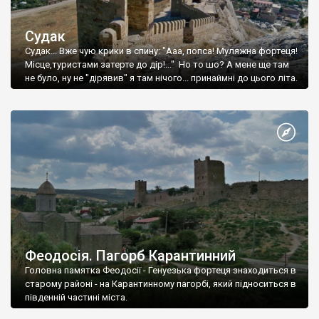
Судак
Судак... Вже чую крики в спину: "Ааа, попса! Муляжна фортеця!
Місце,туристами затерте до дір!..." Но то шо? А мене ще там
не було, ну не "дірявив" я там нічого... принаймні до цього літа.
Феодосія. Пагорб Карантинний
Головна памятка Феодосії - Генуезька фортеця знаходиться в
старому районі - на Карантинному пагорбі, який підноситься в
південній частині міста.