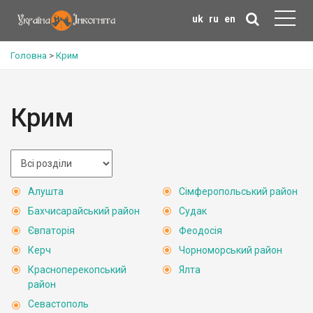
uk
ru
en
Головна
>
Крим
Крим
Алушта
Сімферопольський район
Бахчисарайський район
Судак
Євпаторія
Феодосія
Керч
Чорноморський район
Красноперекопський
Ялта
район
Севастополь