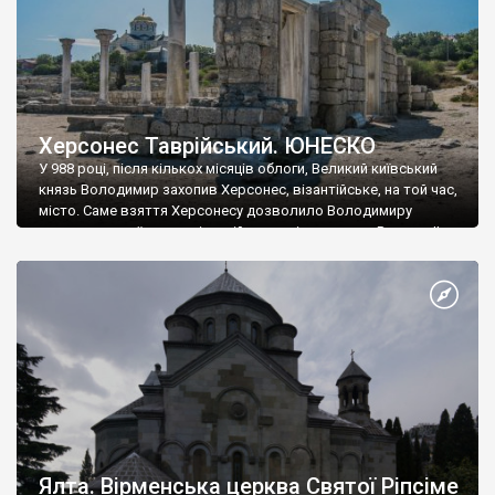
Херсонес Таврійський. ЮНЕСКО
У 988 році, після кількох місяців облоги, Великий київський
князь Володимир захопив Херсонес, візантійське, на той час,
місто. Саме взяття Херсонесу дозволило Володимиру
диктувати свої умови візантійському імператору Василю ІІ, та
одружитися з його дочкою Ганною. Цього ж року, в
Херсонесі Володимир-язичник, став Василем-християнином.
А потім було Хрещення Русі. На честь Херсонесу Таврійського
названо місто […]
Ялта. Вірменська церква Святої Ріпсіме