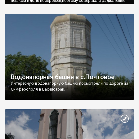
пешком вдоль побережья,поэтому совершали радиальные
вылазки из Оленевки.
Водонапорная башня в с.Почтовое
Интересную водонапорную башню посмотрели по дороге из
Симферополя в Бахчисарай.