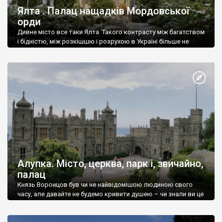
Ялта . Палац нащадків Мордовської
орди
Дивне місто все таки Ялта. Такого контрасту між багатством
і бідністю, між розкішшю і розрухою в Україні більше не
знайдеш.
Алупка. Місто, церква, парк і, звичайно,
палац
Князь Воронцов був чи не найвідомішою людиною свого
часу, але давайте не будемо кривити душею – чи знали ви це
прізвище до відвідин Алупки? Мабуть все таки ні.