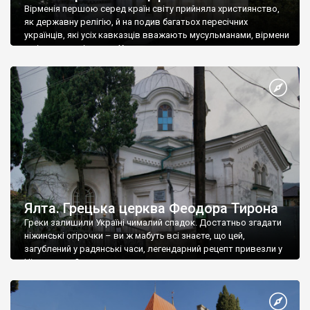
Вірменія першою серед країн світу прийняла християнство,
як державну релігію, й на подив багатьох пересічних
українців, які усіх кавказців вважають мусульманами, вірмени
є відданими вірянами Христа
Ялта. Грецька церква Феодора Тирона
Греки залишили Україні чималий спадок. Достатньо згадати
ніжинські огірочки – ви ж мабуть всі знаєте, що цей,
загублений у радянські часи, легендарний рецепт привезли у
Ніжин греки?