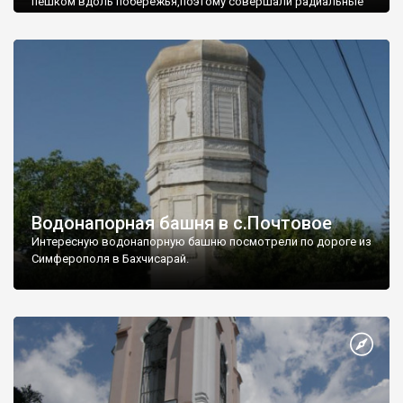
пешком вдоль побережья,поэтому совершали радиальные
вылазки из Оленевки.
Водонапорная башня в с.Почтовое
Интересную водонапорную башню посмотрели по дороге из
Симферополя в Бахчисарай.