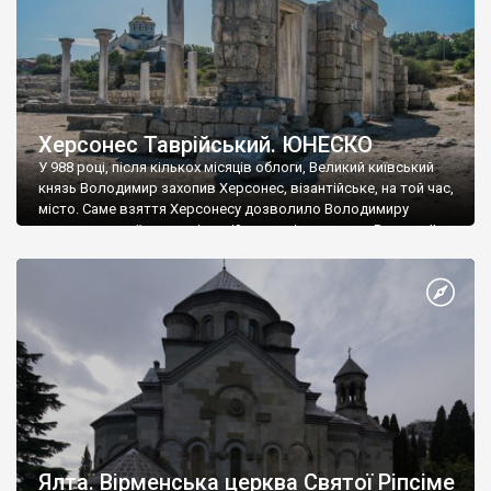
Херсонес Таврійський. ЮНЕСКО
У 988 році, після кількох місяців облоги, Великий київський
князь Володимир захопив Херсонес, візантійське, на той час,
місто. Саме взяття Херсонесу дозволило Володимиру
диктувати свої умови візантійському імператору Василю ІІ, та
одружитися з його дочкою Ганною. Цього ж року, в
Херсонесі Володимир-язичник, став Василем-християнином.
А потім було Хрещення Русі. На честь Херсонесу Таврійського
названо місто […]
Ялта. Вірменська церква Святої Ріпсіме