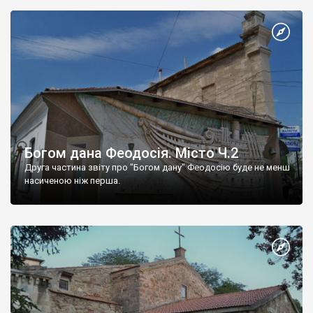
Богом дана Феодосія. Місто Ч.2
Друга частина звіту про "Богом дану" Феодосію буде не менш
насиченою ніж перша.