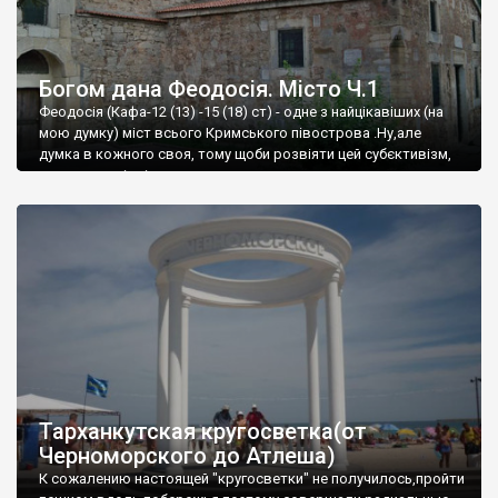
Богом дана Феодосія. Місто Ч.1
Феодосія (Кафа-12 (13) -15 (18) ст) - одне з найцікавіших (на
мою думку) міст всього Кримського півострова .Ну,але
думка в кожного своя, тому щоби розвіяти цей субєктивізм,
запрошую відвідати це
Тарханкутская кругосветка(от
Черноморского до Атлеша)
К сожалению настоящей "кругосветки" не получилось,пройти