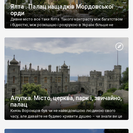
Ялта . Палац нащадків Мордовської
орди
Дивне місто все таки Ялта. Такого контрасту між багатством
і бідністю, між розкішшю і розрухою в Україні більше не
знайдеш.
Алупка. Місто, церква, парк і, звичайно,
палац
Князь Воронцов був чи не найвідомішою людиною свого
часу, але давайте не будемо кривити душею – чи знали ви це
прізвище до відвідин Алупки? Мабуть все таки ні.