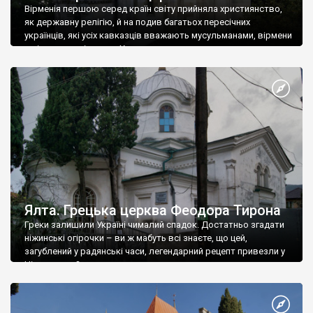
Вірменія першою серед країн світу прийняла християнство,
як державну релігію, й на подив багатьох пересічних
українців, які усіх кавказців вважають мусульманами, вірмени
є відданими вірянами Христа
Ялта. Грецька церква Феодора Тирона
Греки залишили Україні чималий спадок. Достатньо згадати
ніжинські огірочки – ви ж мабуть всі знаєте, що цей,
загублений у радянські часи, легендарний рецепт привезли у
Ніжин греки?