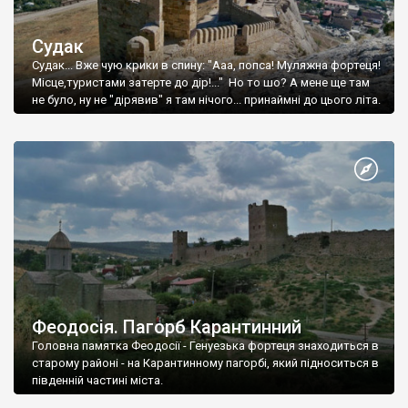
Судак
Судак... Вже чую крики в спину: "Ааа, попса! Муляжна фортеця!
Місце,туристами затерте до дір!..." Но то шо? А мене ще там
не було, ну не "дірявив" я там нічого... принаймні до цього літа.
Феодосія. Пагорб Карантинний
Головна памятка Феодосії - Генуезька фортеця знаходиться в
старому районі - на Карантинному пагорбі, який підноситься в
південній частині міста.