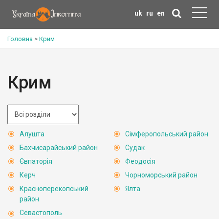
uk
ru
en
Головна
>
Крим
Крим
Алушта
Сімферопольський район
Бахчисарайський район
Судак
Євпаторія
Феодосія
Керч
Чорноморський район
Красноперекопський
Ялта
район
Севастополь