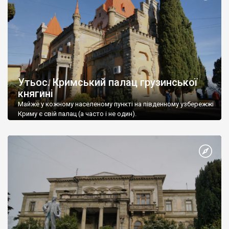
Утьос. Кримський палац грузинської
княгині
Майже у кожному населеному пункті на південному узбережжі
Криму є свій палац (а часто і не один).