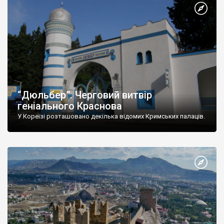
“Дюльбер”. Черговий витвір
геніального Краснова
У Кореїзі розташовано декілька відомих Кримських палаців.