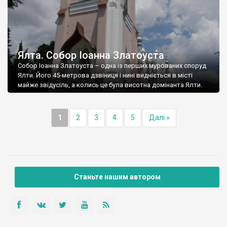
Ялта. Собор Іоанна Златоуста
Собор Іоанна Златоуста – одна із перших мурованих споруд
Ялти. Його 45-метрова дзвіниця і нині видніється в місті
майже звідусіль, а колись це була висотна домінанта Ялти.
1
2
3
4
5
Далі »
Станьте нашим автором