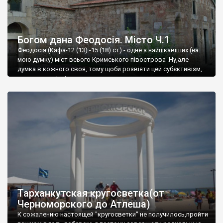
Богом дана Феодосія. Місто Ч.1
Феодосія (Кафа-12 (13) -15 (18) ст) - одне з найцікавіших (на
мою думку) міст всього Кримського півострова .Ну,але
думка в кожного своя, тому щоби розвіяти цей субєктивізм,
запрошую відвідати це
Тарханкутская кругосветка(от
Черноморского до Атлеша)
К сожалению настоящей "кругосветки" не получилось,пройти