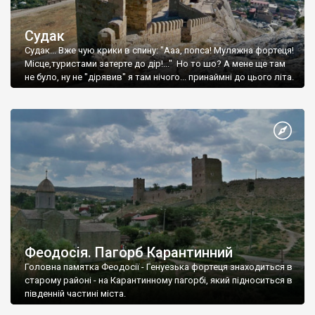
Судак
Судак... Вже чую крики в спину: "Ааа, попса! Муляжна фортеця!
Місце,туристами затерте до дір!..." Но то шо? А мене ще там
не було, ну не "дірявив" я там нічого... принаймні до цього літа.
Феодосія. Пагорб Карантинний
Головна памятка Феодосії - Генуезька фортеця знаходиться в
старому районі - на Карантинному пагорбі, який підноситься в
південній частині міста.