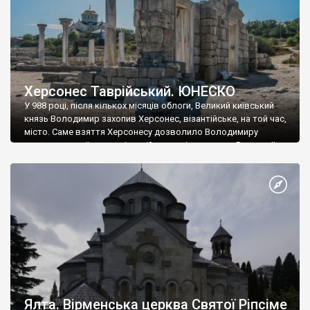
Херсонес Таврійський. ЮНЕСКО
У 988 році, після кількох місяців облоги, Великий київський
князь Володимир захопив Херсонес, візантійське, на той час,
місто. Саме взяття Херсонесу дозволило Володимиру
диктувати свої умови візантійському імператору Василю ІІ, та
одружитися з його дочкою Ганною. Цього ж року, в
Херсонесі Володимир-язичник, став Василем-християнином.
А потім було Хрещення Русі. На честь Херсонесу Таврійського
названо місто […]
Ялта. Вірменська церква Святої Ріпсіме