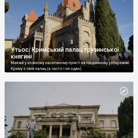
Утьос. Кримський палац грузинської
княгині
Майже у кожному населеному пункті на південному узбережжі
Криму є свій палац (а часто і не один).