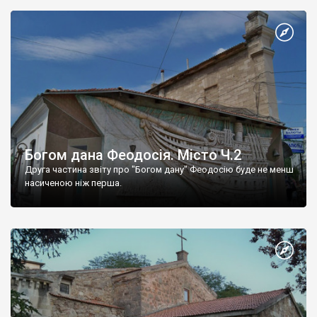
Богом дана Феодосія. Місто Ч.2
Друга частина звіту про "Богом дану" Феодосію буде не менш
насиченою ніж перша.