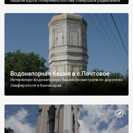
пешком вдоль побережья,поэтому совершали радиальные
вылазки из Оленевки.
Водонапорная башня в с.Почтовое
Интересную водонапорную башню посмотрели по дороге из
Симферополя в Бахчисарай.