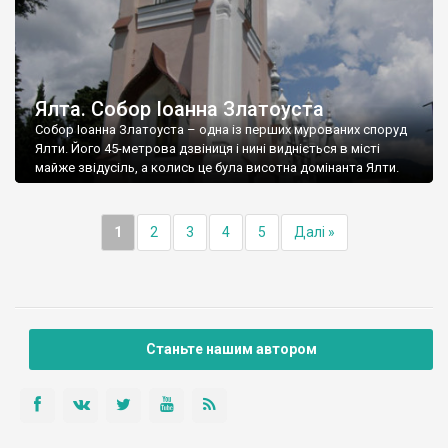
Ялта. Собор Іоанна Златоуста
Собор Іоанна Златоуста – одна із перших мурованих споруд
Ялти. Його 45-метрова дзвіниця і нині видніється в місті
майже звідусіль, а колись це була висотна домінанта Ялти.
1
2
3
4
5
Далі »
Станьте нашим автором