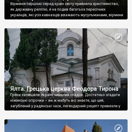
Вірменія першою серед країн світу прийняла християнство,
як державну релігію, й на подив багатьох пересічних
українців, які усіх кавказців вважають мусульманами, вірмени
є відданими вірянами Христа
Ялта. Грецька церква Феодора Тирона
Греки залишили Україні чималий спадок. Достатньо згадати
ніжинські огірочки – ви ж мабуть всі знаєте, що цей,
загублений у радянські часи, легендарний рецепт привезли у
Ніжин греки?