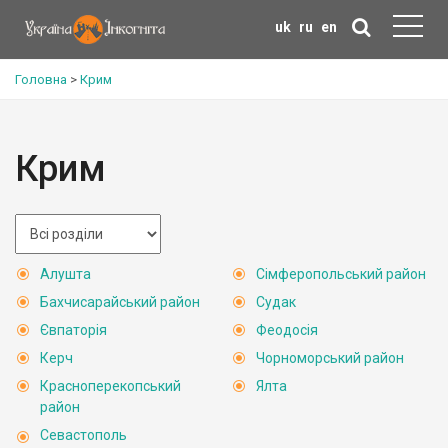
uk
ru
en
Головна
>
Крим
Крим
Алушта
Сімферопольський район
Бахчисарайський район
Судак
Євпаторія
Феодосія
Керч
Чорноморський район
Красноперекопський
Ялта
район
Севастополь