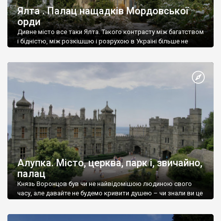
Ялта . Палац нащадків Мордовської
орди
Дивне місто все таки Ялта. Такого контрасту між багатством
і бідністю, між розкішшю і розрухою в Україні більше не
знайдеш.
Алупка. Місто, церква, парк і, звичайно,
палац
Князь Воронцов був чи не найвідомішою людиною свого
часу, але давайте не будемо кривити душею – чи знали ви це
прізвище до відвідин Алупки? Мабуть все таки ні.