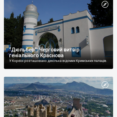
“Дюльбер”. Черговий витвір
геніального Краснова
У Кореїзі розташовано декілька відомих Кримських палаців.