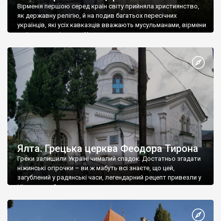
Вірменія першою серед країн світу прийняла християнство,
як державну релігію, й на подив багатьох пересічних
українців, які усіх кавказців вважають мусульманами, вірмени
є відданими вірянами Христа
Ялта. Грецька церква Феодора Тирона
Греки залишили Україні чималий спадок. Достатньо згадати
ніжинські огірочки – ви ж мабуть всі знаєте, що цей,
загублений у радянські часи, легендарний рецепт привезли у
Ніжин греки?