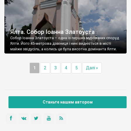
Ялта. Собор Іоанна Златоуста
Собор Іоанна Златоуста – одна із перших мурованих споруд
Ялти. Його 45-метрова дзвіниця і нині видніється в місті
майже звідусіль, а колись це була висотна домінанта Ялти.
1
2
3
4
5
Далі »
Станьте нашим автором