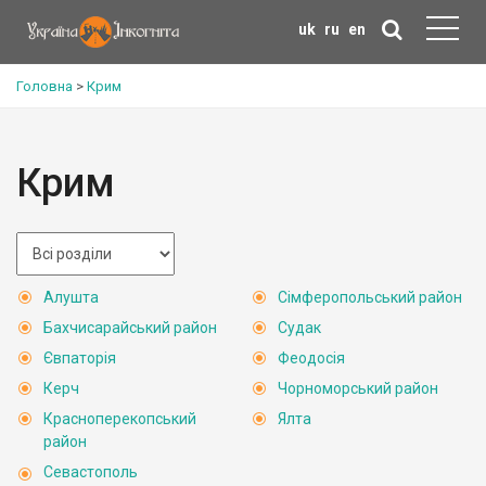
uk
ru
en
Головна
>
Крим
Крим
Алушта
Сімферопольський район
Бахчисарайський район
Судак
Євпаторія
Феодосія
Керч
Чорноморський район
Красноперекопський
Ялта
район
Севастополь