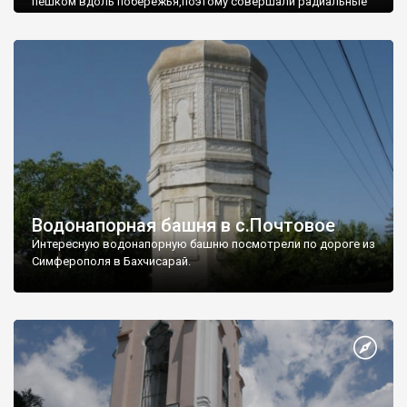
пешком вдоль побережья,поэтому совершали радиальные
вылазки из Оленевки.
Водонапорная башня в с.Почтовое
Интересную водонапорную башню посмотрели по дороге из
Симферополя в Бахчисарай.