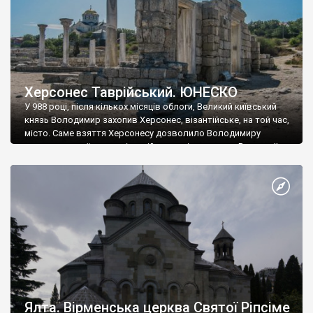
Херсонес Таврійський. ЮНЕСКО
У 988 році, після кількох місяців облоги, Великий київський
князь Володимир захопив Херсонес, візантійське, на той час,
місто. Саме взяття Херсонесу дозволило Володимиру
диктувати свої умови візантійському імператору Василю ІІ, та
одружитися з його дочкою Ганною. Цього ж року, в
Херсонесі Володимир-язичник, став Василем-християнином.
А потім було Хрещення Русі. На честь Херсонесу Таврійського
названо місто […]
Ялта. Вірменська церква Святої Ріпсіме