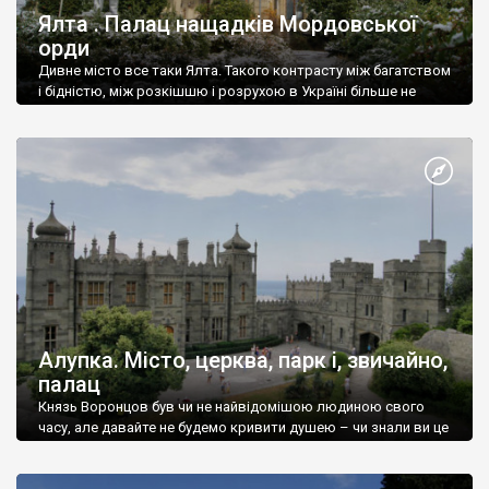
Ялта . Палац нащадків Мордовської
орди
Дивне місто все таки Ялта. Такого контрасту між багатством
і бідністю, між розкішшю і розрухою в Україні більше не
знайдеш.
Алупка. Місто, церква, парк і, звичайно,
палац
Князь Воронцов був чи не найвідомішою людиною свого
часу, але давайте не будемо кривити душею – чи знали ви це
прізвище до відвідин Алупки? Мабуть все таки ні.