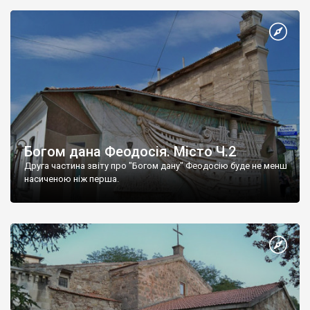
Богом дана Феодосія. Місто Ч.2
Друга частина звіту про "Богом дану" Феодосію буде не менш
насиченою ніж перша.