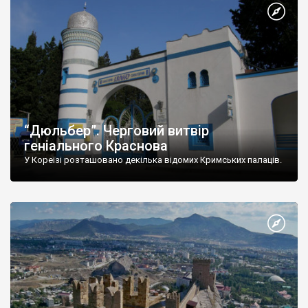
“Дюльбер”. Черговий витвір
геніального Краснова
У Кореїзі розташовано декілька відомих Кримських палаців.