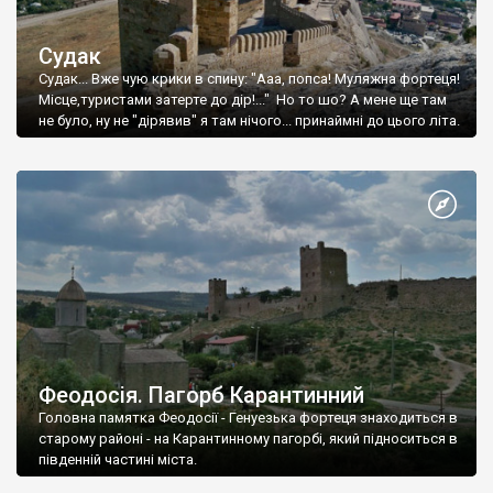
Судак
Судак... Вже чую крики в спину: "Ааа, попса! Муляжна фортеця!
Місце,туристами затерте до дір!..." Но то шо? А мене ще там
не було, ну не "дірявив" я там нічого... принаймні до цього літа.
Феодосія. Пагорб Карантинний
Головна памятка Феодосії - Генуезька фортеця знаходиться в
старому районі - на Карантинному пагорбі, який підноситься в
південній частині міста.