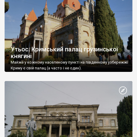
Утьос. Кримський палац грузинської
княгині
Майже у кожному населеному пункті на південному узбережжі
Криму є свій палац (а часто і не один).