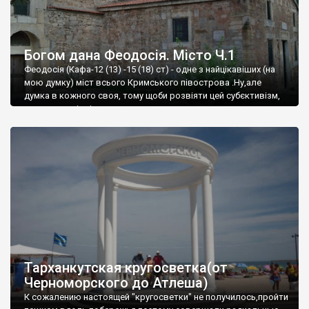
Богом дана Феодосія. Місто Ч.1
Феодосія (Кафа-12 (13) -15 (18) ст) - одне з найцікавіших (на
мою думку) міст всього Кримського півострова .Ну,але
думка в кожного своя, тому щоби розвіяти цей субєктивізм,
запрошую відвідати це
Тарханкутская кругосветка(от
Черноморского до Атлеша)
К сожалению настоящей "кругосветки" не получилось,пройти