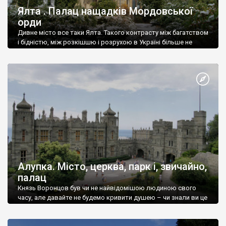
Ялта . Палац нащадків Мордовської
орди
Дивне місто все таки Ялта. Такого контрасту між багатством
і бідністю, між розкішшю і розрухою в Україні більше не
знайдеш.
Алупка. Місто, церква, парк і, звичайно,
палац
Князь Воронцов був чи не найвідомішою людиною свого
часу, але давайте не будемо кривити душею – чи знали ви це
прізвище до відвідин Алупки? Мабуть все таки ні.