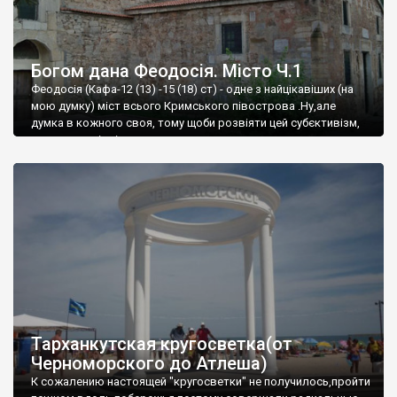
Богом дана Феодосія. Місто Ч.1
Феодосія (Кафа-12 (13) -15 (18) ст) - одне з найцікавіших (на
мою думку) міст всього Кримського півострова .Ну,але
думка в кожного своя, тому щоби розвіяти цей субєктивізм,
запрошую відвідати це
Тарханкутская кругосветка(от
Черноморского до Атлеша)
К сожалению настоящей "кругосветки" не получилось,пройти