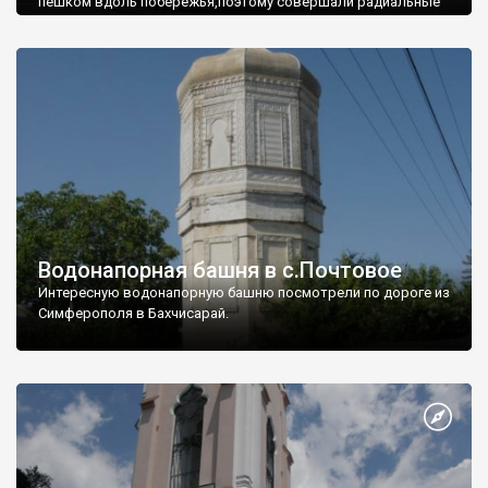
пешком вдоль побережья,поэтому совершали радиальные
вылазки из Оленевки.
Водонапорная башня в с.Почтовое
Интересную водонапорную башню посмотрели по дороге из
Симферополя в Бахчисарай.