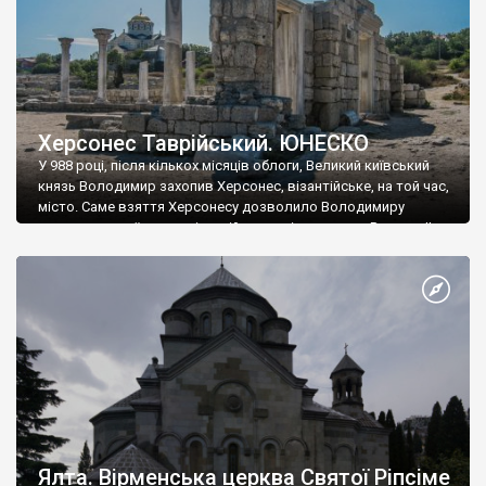
Херсонес Таврійський. ЮНЕСКО
У 988 році, після кількох місяців облоги, Великий київський
князь Володимир захопив Херсонес, візантійське, на той час,
місто. Саме взяття Херсонесу дозволило Володимиру
диктувати свої умови візантійському імператору Василю ІІ, та
одружитися з його дочкою Ганною. Цього ж року, в
Херсонесі Володимир-язичник, став Василем-християнином.
А потім було Хрещення Русі. На честь Херсонесу Таврійського
названо місто […]
Ялта. Вірменська церква Святої Ріпсіме