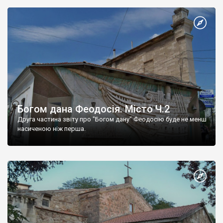
Богом дана Феодосія. Місто Ч.2
Друга частина звіту про "Богом дану" Феодосію буде не менш
насиченою ніж перша.