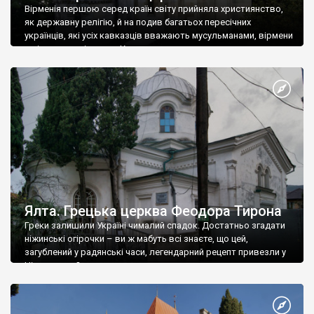
Вірменія першою серед країн світу прийняла християнство,
як державну релігію, й на подив багатьох пересічних
українців, які усіх кавказців вважають мусульманами, вірмени
є відданими вірянами Христа
Ялта. Грецька церква Феодора Тирона
Греки залишили Україні чималий спадок. Достатньо згадати
ніжинські огірочки – ви ж мабуть всі знаєте, що цей,
загублений у радянські часи, легендарний рецепт привезли у
Ніжин греки?