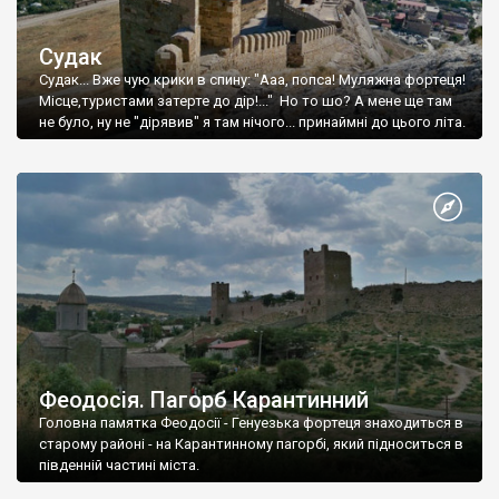
Судак
Судак... Вже чую крики в спину: "Ааа, попса! Муляжна фортеця!
Місце,туристами затерте до дір!..." Но то шо? А мене ще там
не було, ну не "дірявив" я там нічого... принаймні до цього літа.
Феодосія. Пагорб Карантинний
Головна памятка Феодосії - Генуезька фортеця знаходиться в
старому районі - на Карантинному пагорбі, який підноситься в
південній частині міста.