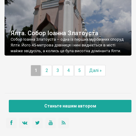
Ялта. Собор Іоанна Златоуста
Собор Іоанна Златоуста – одна із перших мурованих споруд
Ялти. Його 45-метрова дзвіниця і нині видніється в місті
майже звідусіль, а колись це була висотна домінанта Ялти.
1
2
3
4
5
Далі »
Станьте нашим автором