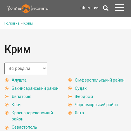
uk
ru
en
Головна
>
Крим
Крим
Алушта
Сімферопольський район
Бахчисарайський район
Судак
Євпаторія
Феодосія
Керч
Чорноморський район
Красноперекопський
Ялта
район
Севастополь