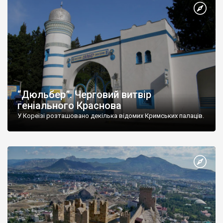
“Дюльбер”. Черговий витвір
геніального Краснова
У Кореїзі розташовано декілька відомих Кримських палаців.