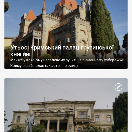
Утьос. Кримський палац грузинської
княгині
Майже у кожному населеному пункті на південному узбережжі
Криму є свій палац (а часто і не один).